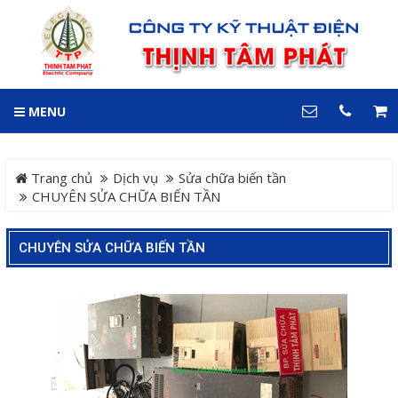
GIỎ HÀNG
0
MENU
DANH MỤC
LIÊN HỆ
Trang chủ
Hotline
Trang chủ
Dịch vụ
Sửa chữa biến tần
0909 199 102
CHUYÊN SỬA CHỮA BIẾN TẦN
Dự án
Địa chỉ
CHUYÊN SỬA CHỮA BIẾN TẦN
Sản phẩm
64 đường 24, KDC Hiệp
Thành 3, P. Hiệp Thành, TP.
Thủ Dầu Một, Tỉnh Bình
Hệ Thống Cảnh Báo An
Dương
Điện thoại
Toàn Xe Nâng
0909 199 102
Hệ thống điều khiển giám
COPYRIGHT 2018. ALL RIGHTS RESERVED
sát và thu thập dữ liệu