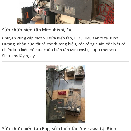
Giải pháp quản lý bằng mã
vạch
Sửa chữa biến tần Mitsubishi, Fuji
Bảng LED điện tử
Chuyên cung cấp dịch vụ sửa biến tần, PLC, HMI, servo tại Bình
Bảng điện tử năng suất
Dương, nhận sửa tất cả các thương hiệu, các công suất, đặc biệt có
nhiều linh kiện để sửa chữa biến tần Mitsubishi, Fuji, Emerson,
Bảng Led hiển thị nhiệt độ
Siemens lấy ngay.
độ ẩm
Đồng hồ thời gian thực
Máy dò kim loại
Màn hình cảm ứng HMI
PLC - Bộ lập trình PLC
Biến tần
Máy tính công nghiệp
Sửa chữa biến tần Fuji, sửa biến tần Yaskawa tại Bình