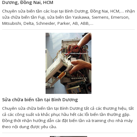
Motor Servo / Driver Servo
Dương, Đồng Nai, HCM
Chuyên sửa biến tần các loại tại Bình Dương, Đồng Nai, HCM,… nhận
Cáp lập trình PLC - HMI -
sửa chữa biến tần Fuji, sửa biến tần Yaskawa, Siemens, Emerson,
Servo
Mitsubishi, Delta, Schneider, Parker, AB, ABB,…
Cân Điện Tử
Thiết bị thu thập dữ liệu,
truyền và lưu trữ dữ liệu
Thiết bị điều khiển và giám
sát
Thiết bị cảnh báo
Thiết bị đo lường - Cảm biến
Sửa chữa biến tần tại Bình Dương
Chuyên sửa chữa biến tần tại Bình Dương tất cả các thương hiệu, tất
Bộ điều khiển nhiệt độ
cả các công suất và khắc phục hầu hết các lỗi biến tần thường gặp.
Bộ đếm - Bộ hẹn giờ
Đồng thời nhận hướng dẫn cài đặt biến tần và training cho nhà máy
theo nội dung được yêu cầu.
Đồng hồ đo đa năng