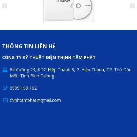
Sửa motor - Quấn motor
Sửa Cân Điện Tử
Lập trình PLC
Lập trình màn hình HMI
THÔNG TIN LIÊN HỆ
Lập trình hệ thống Scada
CÔNG TY KỸ THUẬT ĐIỆN THỊNH TÂM PHÁT
Lập trình hệ thống Servo
64 đường 24, KDC Hiệp Thành 3, P. Hiệp Thành, TP. Thủ Dầu
Crack password PLC
Một, Tỉnh Bình Dương
Crack password HMI
0909 199 102
Lấy Chương Trình HMI
thinhtamphat@gmail.com
Thông tin hữu ích
Hình ảnh sửa chữa