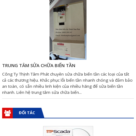
Phụ kiện lắp tủ điện
Giới thiệu
Dịch vụ
Thiết kế phần mềm giám sát
và quản lý
TRUNG TÂM SỬA CHỮA BIẾN TẦN
Thiết kế tủ điện công nghiệp
Công Ty Thịnh Tâm Phát chuyên sửa chữa biến tần các loại của tất
cả các thương hiệu. Khắc phục lỗi biến tần nhanh chóng và đảm bảo
Sửa chữa biến tần
an toàn, có sẵn nhiều linh kiện của nhiều hãng để sửa biến tần
Sửa chữa PLC
nhanh. Liên hệ trung tâm sửa chữa biến...
Sửa chữa màn hình HMI
ĐỐI TÁC
Sửa Bộ điều khiển Servo, Bộ
điều khiển motor bước
Sửa chữa bộ nguồn