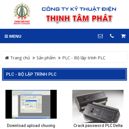
GIỎ HÀNG
0
MENU
DANH MỤC
LIÊN HỆ
Trang chủ
Hotline
Trang chủ
Sản phẩm
PLC - Bộ lập trình PLC
0909 199 102
Dự án
PLC - BỘ LẬP TRÌNH PLC
Địa chỉ
Sản phẩm
64 đường 24, KDC Hiệp
Thành 3, P. Hiệp Thành, TP.
Thủ Dầu Một, Tỉnh Bình
Hệ Thống Cảnh Báo An
Dương
Điện thoại
Toàn Xe Nâng
0909 199 102
Hệ thống điều khiển giám
COPYRIGHT 2018. ALL RIGHTS RESERVED
Download upload chương
Crack password PLC Delta
sát và thu thập dữ liệu