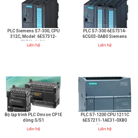
Liên hệ
Đóng
PLC Siemens S7-300, CPU
PLC S7-300 6ES7314-
312C, Model: 6ES7312-
6CG03-0AB0 Siemens
5BE03-0AB0.
TRÊN MẠNG XÃ HỘI
Liên hệ
Liên hệ
Facebook
Google
Twitter
Bộ lập trình PLC Omron CP1E
PLC S7-1200 CPU 1211C
Gọi cho chúng tôi
dòng S/S1
6ES7211-1AE31-0XB0
Siemens
Liên hệ
Liên hệ
Nhắn tin