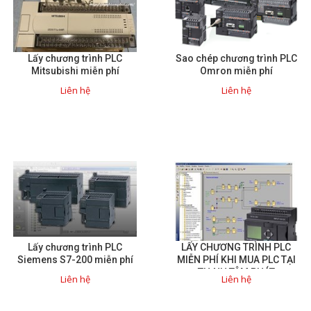
Motor Servo / Driver Servo
Cáp lập trình PLC - HMI -
Servo
Lấy chương trình PLC
Sao chép chương trình PLC
Mitsubishi miễn phí
Omron miễn phí
Cân Điện Tử
Liên hệ
Liên hệ
Thiết bị thu thập dữ liệu,
truyền và lưu trữ dữ liệu
Thiết bị điều khiển và giám
sát
Thiết bị cảnh báo
Thiết bị đo lường - Cảm biến
Bộ điều khiển nhiệt độ
Lấy chương trình PLC
LẤY CHƯƠNG TRÌNH PLC
Siemens S7-200 miễn phí
MIỄN PHÍ KHI MUA PLC TẠI
Bộ đếm - Bộ hẹn giờ
THỊNH TÂM PHÁT
Liên hệ
Liên hệ
Đồng hồ đo đa năng