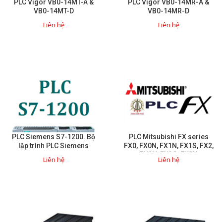
PLC Vigor VB0-14MT-A &
PLC Vigor VB0-14MR-A &
VB0-14MT-D
VB0-14MR-D
Sửa motor - Quấn motor
Liên hệ
Liên hệ
Sửa Cân Điện Tử
Lập trình PLC
Lập trình màn hình HMI
Lập trình hệ thống Scada
Lập trình hệ thống Servo
Crack password PLC
Crack password HMI
PLC Siemens S7-1200. Bộ
PLC Mitsubishi FX series
lập trình PLC Siemens
FX0, FX0N, FX1N, FX1S, FX2,
Lấy Chương Trình HMI
FX2N, FX3G, FX3U
Liên hệ
Liên hệ
Thông tin hữu ích
Hình ảnh sửa chữa