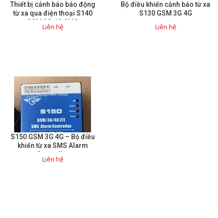
Thiết bị cảnh báo báo động
Bộ điều khiển cảnh báo từ xa
từ xa qua điện thoại S140
S130 GSM 3G 4G
Giải pháp quản lý bằng mã
GSM 3G 4G SMS
Liên hệ
Liên hệ
vạch
Bảng LED điện tử
Bảng điện tử năng suất
Bảng Led hiển thị nhiệt độ
độ ẩm
Đồng hồ thời gian thực
Máy dò kim loại
S150 GSM 3G 4G – Bộ điều
khiển từ xa SMS Alarm
Màn hình cảm ứng HMI
Controller
Liên hệ
PLC - Bộ lập trình PLC
Biến tần
Máy tính công nghiệp