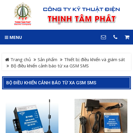
GIỎ HÀNG
0
MENU
DANH MỤC
LIÊN HỆ
Trang chủ
Hotline
Trang chủ
Sản phẩm
Thiết bị điều khiển và giám sát
0909 199 102
Bộ điều khiển cảnh báo từ xa GSM SMS
Dự án
Địa chỉ
BỘ ĐIỀU KHIỂN CẢNH BÁO TỪ XA GSM SMS
Sản phẩm
64 đường 24, KDC Hiệp
Thành 3, P. Hiệp Thành, TP.
Thủ Dầu Một, Tỉnh Bình
Hệ Thống Cảnh Báo An
Dương
Điện thoại
Toàn Xe Nâng
0909 199 102
Hệ thống điều khiển giám
COPYRIGHT 2018. ALL RIGHTS RESERVED
sát và thu thập dữ liệu