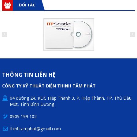
Motor Servo / Driver Servo
ĐỐI TÁC
Cáp lập trình PLC - HMI -
Servo
Cân Điện Tử
Thiết bị thu thập dữ liệu,
truyền và lưu trữ dữ liệu
Thiết bị điều khiển và giám
THÔNG TIN LIÊN HỆ
sát
CÔNG TY KỸ THUẬT ĐIỆN THỊNH TÂM PHÁT
Thiết bị cảnh báo
64 đường 24, KDC Hiệp Thành 3, P. Hiệp Thành, TP. Thủ Dầu
Thiết bị đo lường - Cảm biến
Một, Tỉnh Bình Dương
Bộ điều khiển nhiệt độ
0909 199 102
Bộ đếm - Bộ hẹn giờ
thinhtamphat@gmail.com
Đồng hồ đo đa năng