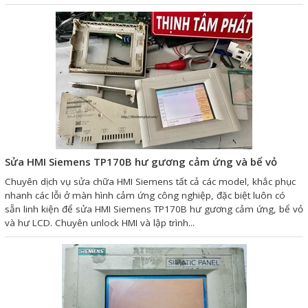
Phụ kiện lắp tủ điện
Giới thiệu
Dịch vụ
Thiết kế phần mềm giám sát
và quản lý
Thiết kế tủ điện công nghiệp
Sửa HMI Siemens TP170B hư gương cảm ứng và bể vỏ
Chuyên dịch vụ sửa chữa HMI Siemens tất cả các model, khắc phục
Sửa chữa biến tần
nhanh các lỗi ở màn hình cảm ứng công nghiệp, đặc biệt luôn có
Sửa chữa PLC
sẵn linh kiện để sửa HMI Siemens TP170B hư gương cảm ứng, bể vỏ
và hư LCD. Chuyên unlock HMI và lập trình...
Sửa chữa màn hình HMI
Sửa Bộ điều khiển Servo, Bộ
điều khiển motor bước
Sửa chữa bộ nguồn