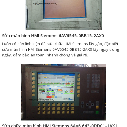
Sửa motor - Quấn motor
Sửa Cân Điện Tử
Lập trình PLC
Sửa màn hình HMI Siemens 6AV6545-0BB15-2AX0
Lập trình màn hình HMI
Luôn có sẵn linh kiện để sửa chữa HMI Siemens lấy gấp, đặc biệt
Lập trình hệ thống Scada
sửa màn hình HMI Siemens 6AV6545-0BB15-2AX0 lấy ngay trong
ngày, đảm bảo an toàn, nhanh chóng và giá rẻ.
Lập trình hệ thống Servo
Crack password PLC
Crack password HMI
Lấy Chương Trình HMI
Thông tin hữu ích
Hình ảnh sửa chữa
Sửa chữa màn hình HMI Siemens 6AV6 643-0DD01-1AX1