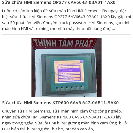
Motor Servo / Driver Servo
Sửa chữa HMI Siemens OP277 6AV6643-0BA01-1AX0
Luôn có sẵn linh kiện để sửa màn hình HMI Siemens lấy ngay, đặc
Cáp lập trình PLC - HMI -
biệt sửa chữa HMI Siemens OP277 6AV6643-0BA01-1AX0 lấy gấp chỉ
Servo
sau 30 phút làm việc. Chuyên crack password HMI Siemens, lập trình
màn hình HMI và training cho nhà máy theo nội dung được...
Cân Điện Tử
Thiết bị thu thập dữ liệu,
truyền và lưu trữ dữ liệu
Thiết bị điều khiển và giám
sát
Thiết bị cảnh báo
Thiết bị đo lường - Cảm biến
Sửa chữa HMI Siemens KTP600 6AV6 647-0AB11-3AX0
Bộ điều khiển nhiệt độ
Chuyên sửa HMI Siemens, sửa màn hình cảm ứng công nghiệp,
Bộ đếm - Bộ hẹn giờ
nhận sửa chữa HMI Siemens KTP600 6AV6 647-0AB11-3AX0 lấy
ngay trong ngày. Sửa lỗi HMI bị hư gương màn hình cảm ứng, bị lỗi
Đồng hồ đo đa năng
LCD hiển thị, bị hư nguồn, hư bo, hư đèn cao áp,…