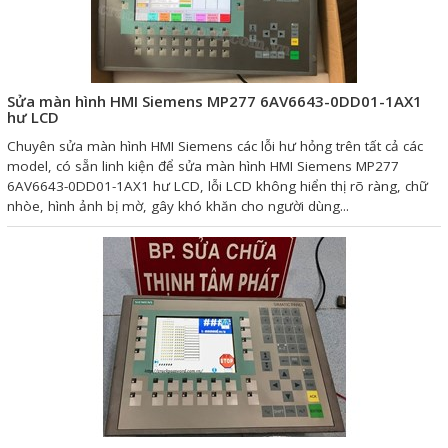
Giải pháp quản lý bằng mã
vạch
Sửa màn hình HMI Siemens MP277 6AV6643-0DD01-1AX1
Bảng LED điện tử
hư LCD
Bảng điện tử năng suất
Chuyên sửa màn hình HMI Siemens các lỗi hư hỏng trên tất cả các
model, có sẵn linh kiện để sửa màn hình HMI Siemens MP277
Bảng Led hiển thị nhiệt độ
6AV6643-0DD01-1AX1 hư LCD, lỗi LCD không hiển thị rõ ràng, chữ
nhòe, hình ảnh bị mờ, gây khó khăn cho người dùng...
độ ẩm
Đồng hồ thời gian thực
Máy dò kim loại
Màn hình cảm ứng HMI
PLC - Bộ lập trình PLC
Biến tần
Máy tính công nghiệp