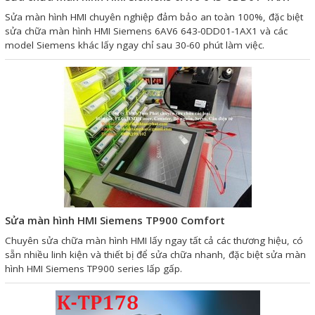
Liên hệ
Sửa màn hình HMI chuyên nghiệp đảm bảo an toàn 100%, đặc biệt
sửa chữa màn hình HMI Siemens 6AV6 643-0DD01-1AX1 và các
model Siemens khác lấy ngay chỉ sau 30-60 phút làm việc.
Đóng
TRÊN MẠNG XÃ HỘI
Facebook
Google
Twitter
Sửa màn hình HMI Siemens TP900 Comfort
Chuyên sửa chữa màn hình HMI lấy ngay tất cả các thương hiệu, có
sẵn nhiều linh kiện và thiết bị để sửa chữa nhanh, đặc biệt sửa màn
Gọi cho chúng tôi
hình HMI Siemens TP900 series lấp gấp.
Nhắn tin