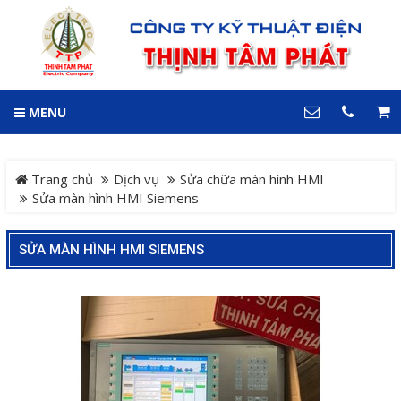
GIỎ HÀNG
0
MENU
DANH MỤC
LIÊN HỆ
Trang chủ
Hotline
Trang chủ
Dịch vụ
Sửa chữa màn hình HMI
0909 199 102
Sửa màn hình HMI Siemens
Dự án
Địa chỉ
SỬA MÀN HÌNH HMI SIEMENS
Sản phẩm
64 đường 24, KDC Hiệp
Thành 3, P. Hiệp Thành, TP.
Thủ Dầu Một, Tỉnh Bình
Hệ Thống Cảnh Báo An
Dương
Điện thoại
Toàn Xe Nâng
0909 199 102
Hệ thống điều khiển giám
COPYRIGHT 2018. ALL RIGHTS RESERVED
sát và thu thập dữ liệu