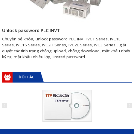
Giải pháp quản lý bằng mã
vạch
Unlock password PLC INVT
Bảng LED điện tử
Chuyên bẻ khóa, unlock password PLC INVT IVC1 Series, IVC1L
Bảng điện tử năng suất
Series, IVC1S Series, IVC2H Series, IVC2L Series, IVC3 Series... giải
quyết các tình trạng chống upload, chống download, mật khẩu nhiều
Bảng Led hiển thị nhiệt độ
ký tự, mật khẩu nhiều lớp, limited password…
độ ẩm
Đồng hồ thời gian thực
ĐỐI TÁC
Máy dò kim loại
Màn hình cảm ứng HMI
PLC - Bộ lập trình PLC
Biến tần
Máy tính công nghiệp