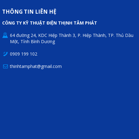
Motor Servo / Driver Servo
THÔNG TIN LIÊN HỆ
Cáp lập trình PLC - HMI -
CÔNG TY KỸ THUẬT ĐIỆN THỊNH TÂM PHÁT
Servo
Cân Điện Tử
64 đường 24, KDC Hiệp Thành 3, P. Hiệp Thành, TP. Thủ Dầu
Một, Tỉnh Bình Dương
Thiết bị thu thập dữ liệu,
0909 199 102
truyền và lưu trữ dữ liệu
thinhtamphat@gmail.com
Thiết bị điều khiển và giám
sát
Thiết bị cảnh báo
Thiết bị đo lường - Cảm biến
Bộ điều khiển nhiệt độ
Bộ đếm - Bộ hẹn giờ
Đồng hồ đo đa năng