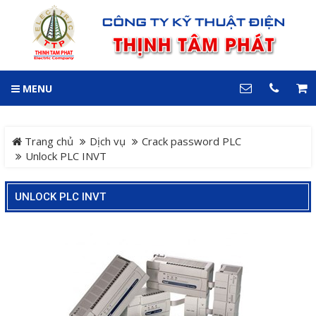
GIỎ HÀNG
0
MENU
DANH MỤC
LIÊN HỆ
Trang chủ
Hotline
Trang chủ
Dịch vụ
Crack password PLC
0909 199 102
Unlock PLC INVT
Dự án
Địa chỉ
UNLOCK PLC INVT
Sản phẩm
64 đường 24, KDC Hiệp
Thành 3, P. Hiệp Thành, TP.
Thủ Dầu Một, Tỉnh Bình
Hệ Thống Cảnh Báo An
Dương
Điện thoại
Toàn Xe Nâng
0909 199 102
Hệ thống điều khiển giám
COPYRIGHT 2018. ALL RIGHTS RESERVED
sát và thu thập dữ liệu