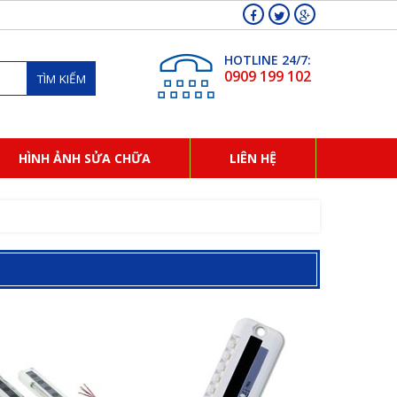
HOTLINE 24/7:
0909 199 102
TÌM KIẾM
HÌNH ẢNH SỬA CHỮA
LIÊN HỆ