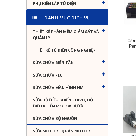
PHỤ KIỆN LẮP TỦ ĐIỆN
DANH MỤC DỊCH VỤ
THIẾT KẾ PHẦN MỀM GIÁM SÁT VÀ
QUẢN LÝ
Cảm
Pan
THIẾT KẾ TỦ ĐIỆN CÔNG NGHIỆP
SỬA CHỮA BIẾN TẦN
SỬA CHỮA PLC
SỬA CHỮA MÀN HÌNH HMI
SỬA BỘ ĐIỀU KHIỂN SERVO, BỘ
ĐIỀU KHIỂN MOTOR BƯỚC
SỬA CHỮA BỘ NGUỒN
SỬA MOTOR - QUẤN MOTOR