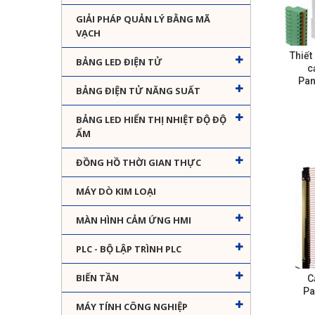
GIẢI PHÁP QUẢN LÝ BẰNG MÃ
VẠCH
Thiết
BẢNG LED ĐIỆN TỬ
c
Pan
BẢNG ĐIỆN TỬ NĂNG SUẤT
BẢNG LED HIỂN THỊ NHIỆT ĐỘ ĐỘ
ẨM
ĐỒNG HỒ THỜI GIAN THỰC
MÁY DÒ KIM LOẠI
MÀN HÌNH CẢM ỨNG HMI
PLC - BỘ LẬP TRÌNH PLC
BIẾN TẦN
C
Pa
MÁY TÍNH CÔNG NGHIỆP