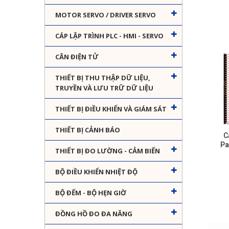
MOTOR SERVO / DRIVER SERVO
CÁP LẬP TRÌNH PLC - HMI - SERVO
CÂN ĐIỆN TỬ
THIẾT BỊ THU THẬP DỮ LIỆU,
TRUYỀN VÀ LƯU TRỮ DỮ LIỆU
THIẾT BỊ ĐIỀU KHIỂN VÀ GIÁM SÁT
THIẾT BỊ CẢNH BÁO
C
Pa
THIẾT BỊ ĐO LƯỜNG - CẢM BIẾN
BỘ ĐIỀU KHIỂN NHIỆT ĐỘ
BỘ ĐẾM - BỘ HẸN GIỜ
ĐỒNG HỒ ĐO ĐA NĂNG