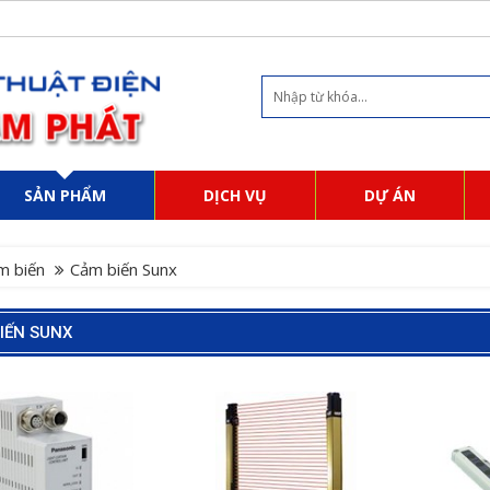
SẢN PHẨM
DỊCH VỤ
DỰ ÁN
m biến
Cảm biến Sunx
IẾN SUNX