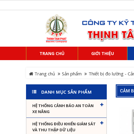
TRANG CHỦ
GIỚI THIỆU
Trang chủ
Sản phẩm
Thiết bị đo lường - Cả
CẢM B
DANH MỤC SẢN PHẨM
HỆ THỐNG CẢNH BÁO AN TOÀN
XE NÂNG
HỆ THỐNG ĐIỀU KHIỂN GIÁM SÁT
VÀ THU THẬP DỮ LIỆU