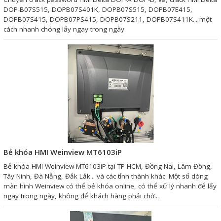
Motor Servo / Driver Servo
DOP-B07S515, DOPB07S401K, DOPB07S515, DOPB07E415,
DOPB07S415, DOPB07PS415, DOPB07S211, DOPB07S411K... một
Cáp lập trình PLC - HMI -
cách nhanh chóng lấy ngay trong ngày.
Servo
Cân Điện Tử
Thiết bị thu thập dữ liệu,
truyền và lưu trữ dữ liệu
Thiết bị điều khiển và giám
sát
Thiết bị cảnh báo
Bẻ khóa HMI Weinview MT6103iP
Thiết bị đo lường - Cảm biến
Bẻ khóa HMI Weinview MT6103iP tại TP HCM, Đồng Nai, Lâm Đồng,
Bộ điều khiển nhiệt độ
Tây Ninh, Đà Nẵng, Đắk Lắk... và các tỉnh thành khác. Một số dòng
màn hình Weinview có thể bẻ khóa online, có thể xử lý nhanh để lấy
Bộ đếm - Bộ hẹn giờ
ngay trong ngày, không để khách hàng phải chờ...
Đồng hồ đo đa năng