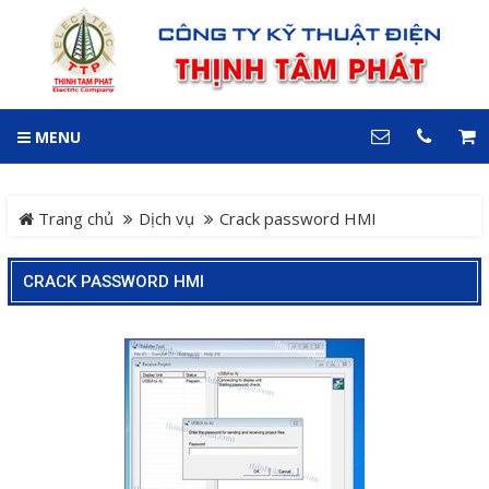
GIỎ HÀNG
0
MENU
DANH MỤC
LIÊN HỆ
Trang chủ
Hotline
Trang chủ
Dịch vụ
Crack password HMI
0909 199 102
Dự án
CRACK PASSWORD HMI
Địa chỉ
Sản phẩm
64 đường 24, KDC Hiệp
Thành 3, P. Hiệp Thành, TP.
Thủ Dầu Một, Tỉnh Bình
Hệ Thống Cảnh Báo An
Dương
Điện thoại
Toàn Xe Nâng
0909 199 102
Hệ thống điều khiển giám
COPYRIGHT 2018. ALL RIGHTS RESERVED
sát và thu thập dữ liệu