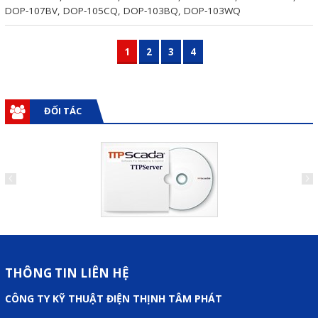
DOP-107BV, DOP-105CQ, DOP-103BQ, DOP-103WQ
1
2
3
4
ĐỐI TÁC
THÔNG TIN LIÊN HỆ
CÔNG TY KỸ THUẬT ĐIỆN THỊNH TÂM PHÁT