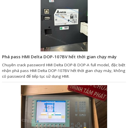
Phụ kiện lắp tủ điện
Giới thiệu
Dịch vụ
Thiết kế phần mềm giám sát
Phá pass HMI Delta DOP-107BV hết thời gian chạy máy
và quản lý
Chuyên crack password HMI Delta DOP-B DOP-A full model, đặc biệt
Thiết kế tủ điện công nghiệp
nhận phá pass HMI Delta DOP-107BV hết thời gian chạy máy, không
có password để tiếp tục sử dụng HMI.
Sửa chữa biến tần
Sửa chữa PLC
Sửa chữa màn hình HMI
Sửa Bộ điều khiển Servo, Bộ
điều khiển motor bước
Sửa chữa bộ nguồn