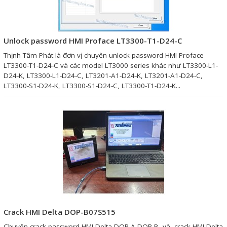
Giải pháp quản lý bằng mã
vạch
Unlock password HMI Proface LT3300-T1-D24-C
Bảng LED điện tử
Thịnh Tâm Phát là đơn vị chuyên unlock password HMI Proface
LT3300-T1-D24-C và các model LT3000 series khác như LT3300-L1-
Bảng điện tử năng suất
D24-K, LT3300-L1-D24-C, LT3201-A1-D24-K, LT3201-A1-D24-C,
LT3300-S1-D24-K, LT3300-S1-D24-C, LT3300-T1-D24-K...
Bảng Led hiển thị nhiệt độ
độ ẩm
Đồng hồ thời gian thực
Máy dò kim loại
Màn hình cảm ứng HMI
PLC - Bộ lập trình PLC
Biến tần
Crack HMI Delta DOP-B07S515
Máy tính công nghiệp
Chuyên crack password HMI Delta DOP-A DOP-B, và, crack HMI Delta