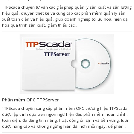
Liên hệ
TTPScada chuyên tư vấn các giải pháp quản lý sản xuất và sản lượng
hiệu quả, chuyên thiết kế và cung cấp các phần mềm quản lý sản
xuất toàn diện và hiệu quả, giúp doanh nghiệp tối ưu hóa, hiện đại
Đóng
hóa quá trình sản xuất, giảm thiểu các...
TRÊN MẠNG XÃ HỘI
Facebook
Google
Twitter
Phần mềm OPC TTPServer
TTPScada chuyên cung cấp phần mềm OPC thương hiệu TTPScada,
Gọi cho chúng tôi
được lập trình dựa trên ngôn ngữ hiện đại, phần mềm hoàn chỉnh,
toàn diện, đa dạng tính năng, hoạt động ổn định và bền vững, luôn
được nâng cấp và không ngừng hiện đại hơn mỗi ngày, để phần...
Nhắn tin