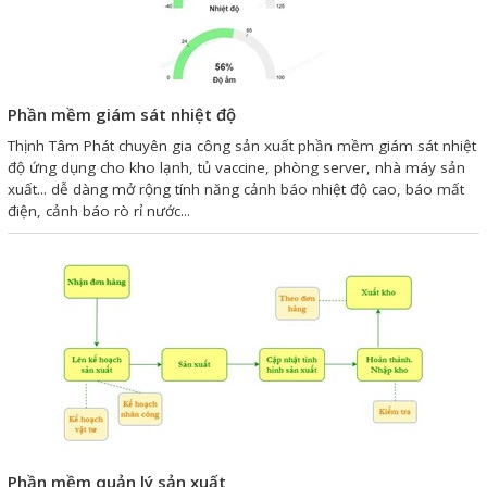
Sửa motor - Quấn motor
Sửa Cân Điện Tử
Lập trình PLC
Phần mềm giám sát nhiệt độ
Thịnh Tâm Phát chuyên gia công sản xuất phần mềm giám sát nhiệt
Lập trình màn hình HMI
độ ứng dụng cho kho lạnh, tủ vaccine, phòng server, nhà máy sản
Lập trình hệ thống Scada
xuất... dễ dàng mở rộng tính năng cảnh báo nhiệt độ cao, báo mất
điện, cảnh báo rò rỉ nước...
Lập trình hệ thống Servo
Crack password PLC
Crack password HMI
Lấy Chương Trình HMI
Thông tin hữu ích
Hình ảnh sửa chữa
Phần mềm quản lý sản xuất