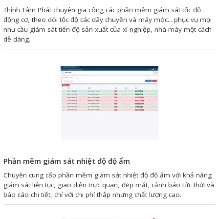
Motor Servo / Driver Servo
Thịnh Tâm Phát chuyên gia công các phần mềm giám sát tốc độ
động cơ, theo dõi tốc độ các dây chuyền và máy móc... phục vụ mọi
Cáp lập trình PLC - HMI -
nhu cầu giám sát tiến độ sản xuất của xí nghiệp, nhà máy một cách
Servo
dễ dàng.
Cân Điện Tử
Thiết bị thu thập dữ liệu,
truyền và lưu trữ dữ liệu
Thiết bị điều khiển và giám
sát
Thiết bị cảnh báo
Thiết bị đo lường - Cảm biến
Phần mềm giám sát nhiệt độ độ ẩm
Bộ điều khiển nhiệt độ
Chuyên cung cấp phần mềm giám sát nhiệt độ độ ẩm với khả năng
giám sát liên tục, giao diện trực quan, đẹp mắt, cảnh báo tức thời và
Bộ đếm - Bộ hẹn giờ
báo cáo chi tiết, chỉ với chi phí thấp nhưng chất lượng cao.
Đồng hồ đo đa năng