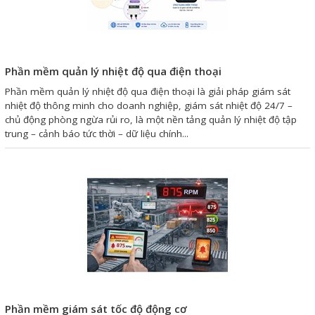
Giải pháp quản lý bằng mã
vạch
Phần mềm quản lý nhiệt độ qua điện thoại
Bảng LED điện tử
Phần mềm quản lý nhiệt độ qua điện thoại là giải pháp giám sát
Bảng điện tử năng suất
nhiệt độ thông minh cho doanh nghiệp, giám sát nhiệt độ 24/7 –
chủ động phòng ngừa rủi ro, là một nền tảng quản lý nhiệt độ tập
Bảng Led hiển thị nhiệt độ
trung – cảnh báo tức thời – dữ liệu chính...
độ ẩm
Đồng hồ thời gian thực
Máy dò kim loại
Màn hình cảm ứng HMI
PLC - Bộ lập trình PLC
Biến tần
Máy tính công nghiệp
Phần mềm giám sát tốc độ động cơ