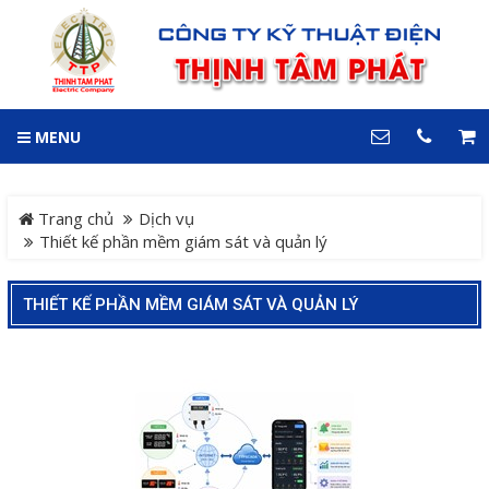
GIỎ HÀNG
0
MENU
DANH MỤC
LIÊN HỆ
Trang chủ
Hotline
Trang chủ
Dịch vụ
0909 199 102
Thiết kế phần mềm giám sát và quản lý
Dự án
Địa chỉ
THIẾT KẾ PHẦN MỀM GIÁM SÁT VÀ QUẢN LÝ
Sản phẩm
64 đường 24, KDC Hiệp
Thành 3, P. Hiệp Thành, TP.
Thủ Dầu Một, Tỉnh Bình
Hệ Thống Cảnh Báo An
Dương
Điện thoại
Toàn Xe Nâng
0909 199 102
Hệ thống điều khiển giám
COPYRIGHT 2018. ALL RIGHTS RESERVED
sát và thu thập dữ liệu