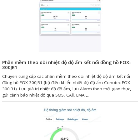
Phụ kiện lắp tủ điện
Giới thiệu
Dịch vụ
Thiết kế phần mềm giám sát
và quản lý
Phần mềm theo dõi nhiệt độ độ ẩm kết nối đồng hồ FOX-
300JR1
Thiết kế tủ điện công nghiệp
Chuyên cung cấp các phần mềm theo dõi nhiệt độ độ ẩm kết nối
đồng hồ FOX-300JR1 (bộ điều khiển nhiệt độ độ ẩm Conotec FOX-
Sửa chữa biến tần
300JR1). Lưu giá trị nhiệt độ độ ẩm, lưu Alarm theo thời gian thực,
Sửa chữa PLC
gửi cảnh báo nhiệt độ qua SMS, CAll, EMAIL.
Sửa chữa màn hình HMI
Sửa Bộ điều khiển Servo, Bộ
điều khiển motor bước
Sửa chữa bộ nguồn