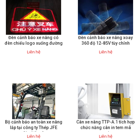
Liên hệ
Đóng
Đèn cảnh báo xe nâng có
Đèn cảnh báo xe nâng xoay
TRÊN MẠNG XÃ HỘI
đèn chiếu logo xuống đường
360 độ 12-85V tùy chỉnh
Liên hệ
Liên hệ
Facebook
Google
Twitter
Gọi cho chúng tôi
Bộ cảnh báo an toàn xe nâng
Cân xe nâng TTP-A.1 tích hợp
lắp tại công ty Thép JFE
chức năng cân in tem mã
Nhắn tin
Shoji lần 2
vạch
Liên hệ
Liên hệ