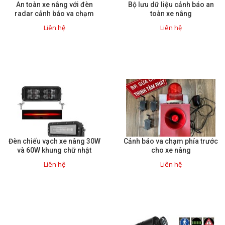
An toàn xe nâng với đèn
Bộ lưu dữ liệu cảnh báo an
radar cảnh báo va chạm
toàn xe nâng
Giải pháp quản lý bằng mã
Liên hệ
Liên hệ
vạch
Bảng LED điện tử
Bảng điện tử năng suất
Bảng Led hiển thị nhiệt độ
độ ẩm
Đồng hồ thời gian thực
Máy dò kim loại
Đèn chiếu vạch xe nâng 30W
Cảnh báo va chạm phía trước
và 60W khung chữ nhật
cho xe nâng
Màn hình cảm ứng HMI
Liên hệ
Liên hệ
PLC - Bộ lập trình PLC
Biến tần
Máy tính công nghiệp