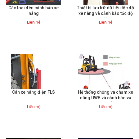
Các loại đèn cảnh báo xe
Thiết bị lưu trữ dữ liệu tốc độ
Sửa motor - Quấn motor
nâng
xe nâng và cảnh báo tốc độ
giới hạn
Sửa Cân Điện Tử
Liên hệ
Liên hệ
Lập trình PLC
Lập trình màn hình HMI
Lập trình hệ thống Scada
Lập trình hệ thống Servo
Crack password PLC
Crack password HMI
Cân xe nâng điện FLS
Hệ thống chống va chạm xe
Lấy Chương Trình HMI
nâng UWB và cảnh báo va
chạm sớm
Liên hệ
Liên hệ
Thông tin hữu ích
Hình ảnh sửa chữa