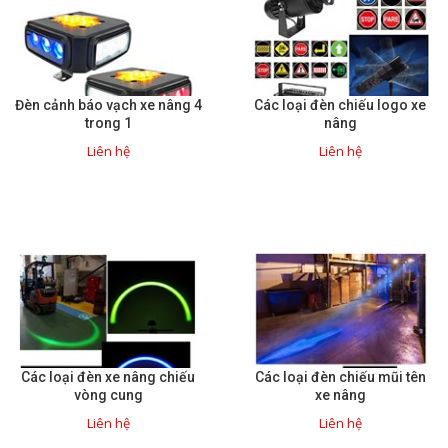
Motor Servo / Driver Servo
Cáp lập trình PLC - HMI -
Servo
Đèn cảnh báo vạch xe nâng 4
Các loại đèn chiếu logo xe
Cân Điện Tử
trong 1
nâng
Thiết bị thu thập dữ liệu,
Liên hệ
Liên hệ
truyền và lưu trữ dữ liệu
Thiết bị điều khiển và giám
sát
Thiết bị cảnh báo
Thiết bị đo lường - Cảm biến
Bộ điều khiển nhiệt độ
Các loại đèn xe nâng chiếu
Các loại đèn chiếu mũi tên
Bộ đếm - Bộ hẹn giờ
vòng cung
xe nâng
Liên hệ
Liên hệ
Đồng hồ đo đa năng