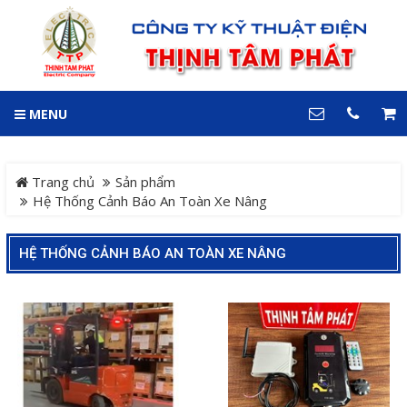
GIỎ HÀNG
0
MENU
DANH MỤC
LIÊN HỆ
Trang chủ
Hotline
Trang chủ
Sản phẩm
0909 199 102
Hệ Thống Cảnh Báo An Toàn Xe Nâng
Dự án
Địa chỉ
HỆ THỐNG CẢNH BÁO AN TOÀN XE NÂNG
Sản phẩm
64 đường 24, KDC Hiệp
Thành 3, P. Hiệp Thành, TP.
Thủ Dầu Một, Tỉnh Bình
Hệ Thống Cảnh Báo An
Dương
Điện thoại
Toàn Xe Nâng
0909 199 102
Hệ thống điều khiển giám
COPYRIGHT 2018. ALL RIGHTS RESERVED
sát và thu thập dữ liệu