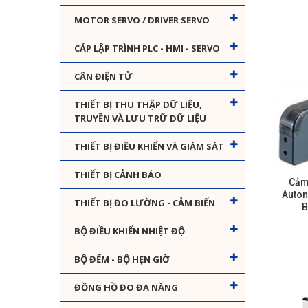
MOTOR SERVO / DRIVER SERVO
CÁP LẬP TRÌNH PLC - HMI - SERVO
CÂN ĐIỆN TỬ
THIẾT BỊ THU THẬP DỮ LIỆU,
TRUYỀN VÀ LƯU TRỮ DỮ LIỆU
THIẾT BỊ ĐIỀU KHIỂN VÀ GIÁM SÁT
THIẾT BỊ CẢNH BÁO
Cảm
Auton
THIẾT BỊ ĐO LƯỜNG - CẢM BIẾN
B
BỘ ĐIỀU KHIỂN NHIỆT ĐỘ
BỘ ĐẾM - BỘ HẸN GIỜ
ĐỒNG HỒ ĐO ĐA NĂNG