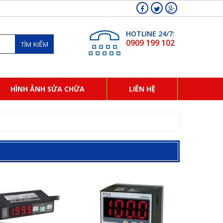
HOTLINE 24/7:
0909 199 102
TÌM KIẾM
HÌNH ẢNH SỬA CHỮA
LIÊN HỆ