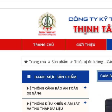
TRANG CHỦ
GIỚI THIỆU
Trang chủ
Sản phẩm
Thiết bị đo lường - Cả
CẢM B
DANH MỤC SẢN PHẨM
HỆ THỐNG CẢNH BÁO AN TOÀN
XE NÂNG
HỆ THỐNG ĐIỀU KHIỂN GIÁM SÁT
VÀ THU THẬP DỮ LIỆU