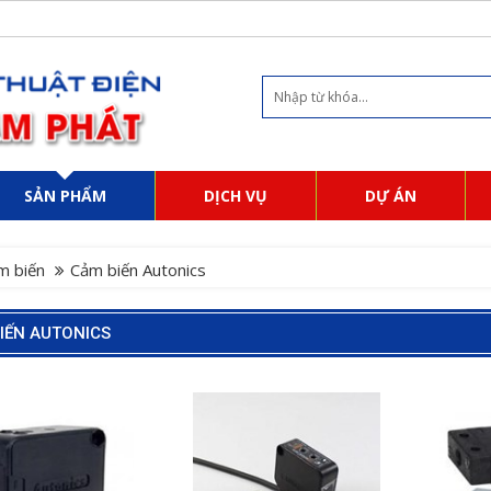
SẢN PHẨM
DỊCH VỤ
DỰ ÁN
m biến
Cảm biến Autonics
IẾN AUTONICS