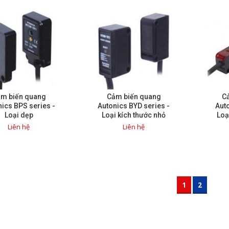
m biến quang
Cảm biến quang
C
ics BPS series -
Autonics BYD series -
Auto
Loại dẹp
Loại kích thước nhỏ
Loạ
gọn
Liên hệ
Liên hệ
1
2