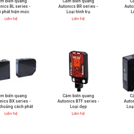
m biến quang
Cảm biến quang
C
nics BL series -
Autonics BR series -
Auto
i phát hiện mức
Loại hình trụ
L
chất lỏng
Liên hệ
Liên hệ
m biến quang
Cảm biến quang
C
nics BX series -
Autonics BTF series -
Auto
khoảng cách phát
Loại dẹp
Loạ
hiện dài
Liên hệ
Liên hệ