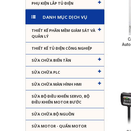
PHỤ KIỆN LẮP TỦ ĐIỆN
DANH MỤC DỊCH VỤ
THIẾT KẾ PHẦN MỀM GIÁM SÁT VÀ
QUẢN LÝ
C
Auto
THIẾT KẾ TỦ ĐIỆN CÔNG NGHIỆP
SỬA CHỮA BIẾN TẦN
SỬA CHỮA PLC
SỬA CHỮA MÀN HÌNH HMI
SỬA BỘ ĐIỀU KHIỂN SERVO, BỘ
ĐIỀU KHIỂN MOTOR BƯỚC
SỬA CHỮA BỘ NGUỒN
SỬA MOTOR - QUẤN MOTOR