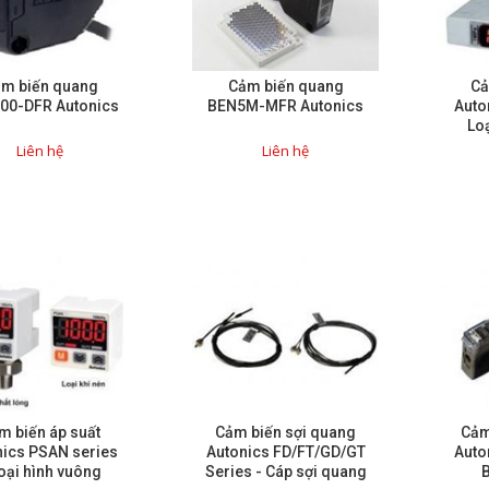
m biến quang
Cảm biến quang
Cả
00-DFR Autonics
BEN5M-MFR Autonics
Auto
Loạ
Liên hệ
Liên hệ
m biến áp suất
Cảm biến sợi quang
Cảm
nics PSAN series
Autonics FD/FT/GD/GT
Auto
Loại hình vuông
Series - Cáp sợi quang
B