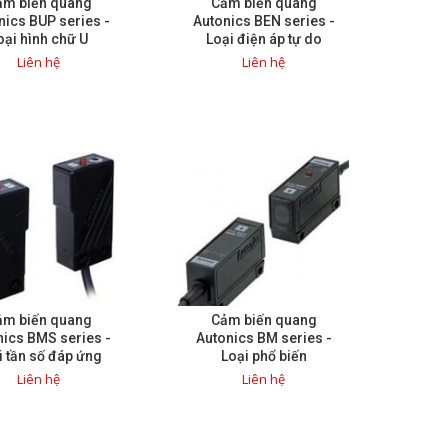
ảm biến quang
Cảm biến quang
nics BUP series -
Autonics BEN series -
oại hình chữ U
Loại điện áp tự do
Liên hệ
Liên hệ
ảm biến quang
Cảm biến quang
nics BMS series -
Autonics BM series -
i tần số đáp ứng
Loại phổ biến
cao
Liên hệ
Liên hệ