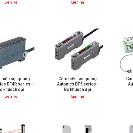
Liên hệ
Liên hệ
 biến sợi quang
Cảm biến sợi quang
Cảm
ics BF4R series -
Autonics BF5 series -
Au
ộ khuếch đại
Bộ khuếch đại
Liên hệ
Liên hệ