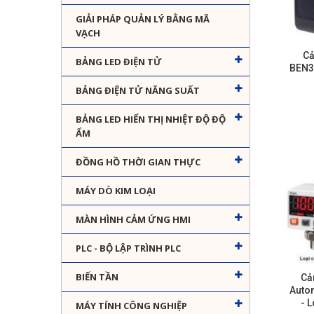
GIẢI PHÁP QUẢN LÝ BẰNG MÃ
VẠCH
Cả
BẢNG LED ĐIỆN TỬ
BEN3
BẢNG ĐIỆN TỬ NĂNG SUẤT
BẢNG LED HIỂN THỊ NHIỆT ĐỘ ĐỘ
ẨM
ĐỒNG HỒ THỜI GIAN THỰC
MÁY DÒ KIM LOẠI
MÀN HÌNH CẢM ỨNG HMI
PLC - BỘ LẬP TRÌNH PLC
BIẾN TẦN
Cả
Auto
- 
MÁY TÍNH CÔNG NGHIỆP