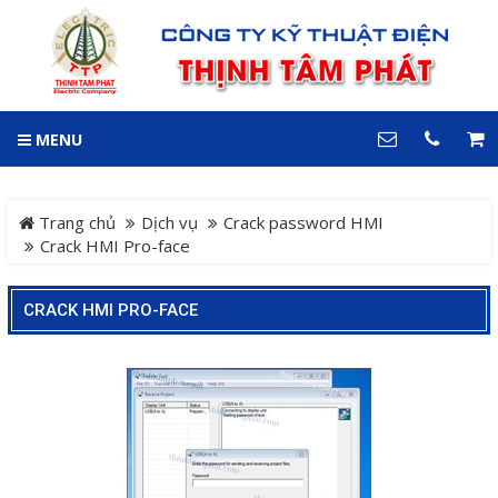
GIỎ HÀNG
0
MENU
DANH MỤC
LIÊN HỆ
Trang chủ
Hotline
Trang chủ
Dịch vụ
Crack password HMI
0909 199 102
Crack HMI Pro-face
Dự án
Địa chỉ
CRACK HMI PRO-FACE
Sản phẩm
64 đường 24, KDC Hiệp
Thành 3, P. Hiệp Thành, TP.
Thủ Dầu Một, Tỉnh Bình
Hệ Thống Cảnh Báo An
Dương
Điện thoại
Toàn Xe Nâng
0909 199 102
Hệ thống điều khiển giám
COPYRIGHT 2018. ALL RIGHTS RESERVED
sát và thu thập dữ liệu