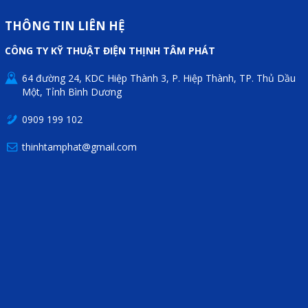
Motor Servo / Driver Servo
THÔNG TIN LIÊN HỆ
Cáp lập trình PLC - HMI -
CÔNG TY KỸ THUẬT ĐIỆN THỊNH TÂM PHÁT
Servo
Cân Điện Tử
64 đường 24, KDC Hiệp Thành 3, P. Hiệp Thành, TP. Thủ Dầu
Một, Tỉnh Bình Dương
Thiết bị thu thập dữ liệu,
0909 199 102
truyền và lưu trữ dữ liệu
thinhtamphat@gmail.com
Thiết bị điều khiển và giám
sát
Thiết bị cảnh báo
Thiết bị đo lường - Cảm biến
Bộ điều khiển nhiệt độ
Bộ đếm - Bộ hẹn giờ
Đồng hồ đo đa năng