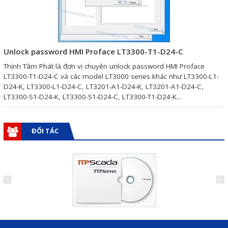
Giải pháp quản lý bằng mã
vạch
Unlock password HMI Proface LT3300-T1-D24-C
Bảng LED điện tử
Thịnh Tâm Phát là đơn vị chuyên unlock password HMI Proface
Bảng điện tử năng suất
LT3300-T1-D24-C và các model LT3000 series khác như LT3300-L1-
D24-K, LT3300-L1-D24-C, LT3201-A1-D24-K, LT3201-A1-D24-C,
Bảng Led hiển thị nhiệt độ
LT3300-S1-D24-K, LT3300-S1-D24-C, LT3300-T1-D24-K...
độ ẩm
Đồng hồ thời gian thực
ĐỐI TÁC
Máy dò kim loại
Màn hình cảm ứng HMI
PLC - Bộ lập trình PLC
Biến tần
Máy tính công nghiệp