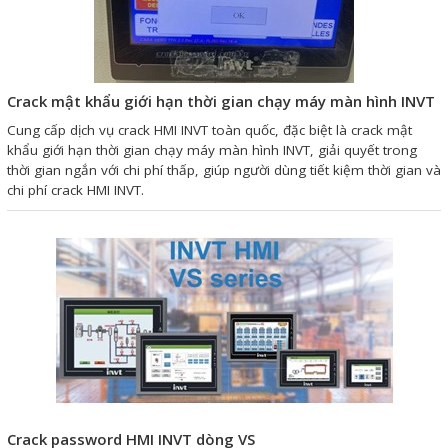
Giải pháp quản lý bằng mã
vạch
Crack mật khẩu giới hạn thời gian chạy máy màn hình INVT
Bảng LED điện tử
Cung cấp dịch vụ crack HMI INVT toàn quốc, đặc biệt là crack mật
Bảng điện tử năng suất
khẩu giới hạn thời gian chạy máy màn hình INVT, giải quyết trong
thời gian ngắn với chi phí thấp, giúp người dùng tiết kiệm thời gian và
Bảng Led hiển thị nhiệt độ
chi phí crack HMI INVT.
độ ẩm
Đồng hồ thời gian thực
Máy dò kim loại
Màn hình cảm ứng HMI
PLC - Bộ lập trình PLC
Biến tần
Máy tính công nghiệp
Crack password HMI INVT dòng VS