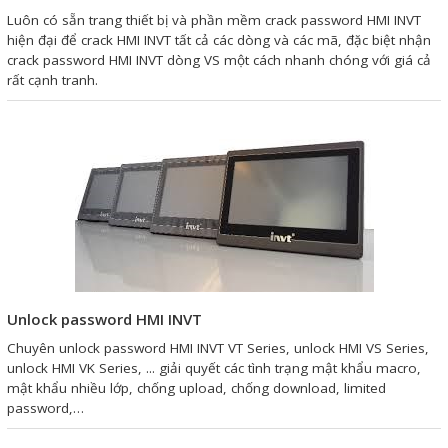
Motor Servo / Driver Servo
Luôn có sẵn trang thiết bị và phần mềm crack password HMI INVT
hiện đại để crack HMI INVT tất cả các dòng và các mã, đặc biệt nhận
Cáp lập trình PLC - HMI -
crack password HMI INVT dòng VS một cách nhanh chóng với giá cả
Servo
rất cạnh tranh.
Cân Điện Tử
Thiết bị thu thập dữ liệu,
truyền và lưu trữ dữ liệu
Thiết bị điều khiển và giám
sát
Thiết bị cảnh báo
Unlock password HMI INVT
Thiết bị đo lường - Cảm biến
Chuyên unlock password HMI INVT VT Series, unlock HMI VS Series,
Bộ điều khiển nhiệt độ
unlock HMI VK Series, ... giải quyết các tình trạng mật khẩu macro,
mật khẩu nhiều lớp, chống upload, chống download, limited
Bộ đếm - Bộ hẹn giờ
password,…
Đồng hồ đo đa năng