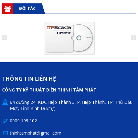
Phụ kiện lắp tủ điện
ĐỐI TÁC
Giới thiệu
Dịch vụ
Thiết kế phần mềm giám sát
và quản lý
Thiết kế tủ điện công nghiệp
THÔNG TIN LIÊN HỆ
Sửa chữa biến tần
CÔNG TY KỸ THUẬT ĐIỆN THỊNH TÂM PHÁT
Sửa chữa PLC
64 đường 24, KDC Hiệp Thành 3, P. Hiệp Thành, TP. Thủ Dầu
Sửa chữa màn hình HMI
Một, Tỉnh Bình Dương
Sửa Bộ điều khiển Servo, Bộ
0909 199 102
điều khiển motor bước
thinhtamphat@gmail.com
Sửa chữa bộ nguồn