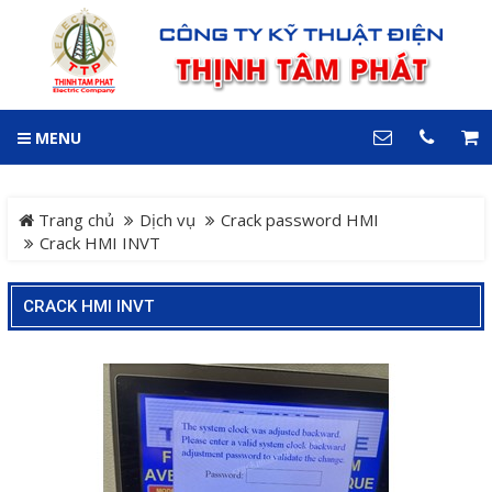
GIỎ HÀNG
0
MENU
DANH MỤC
LIÊN HỆ
Trang chủ
Hotline
Trang chủ
Dịch vụ
Crack password HMI
0909 199 102
Crack HMI INVT
Dự án
Địa chỉ
CRACK HMI INVT
Sản phẩm
64 đường 24, KDC Hiệp
Thành 3, P. Hiệp Thành, TP.
Thủ Dầu Một, Tỉnh Bình
Hệ Thống Cảnh Báo An
Dương
Điện thoại
Toàn Xe Nâng
0909 199 102
Hệ thống điều khiển giám
COPYRIGHT 2018. ALL RIGHTS RESERVED
sát và thu thập dữ liệu