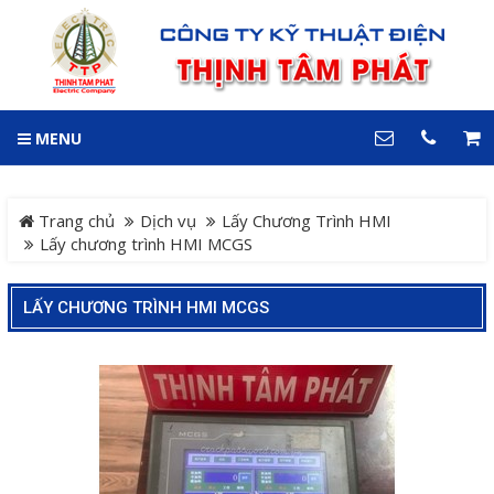
GIỎ HÀNG
0
MENU
DANH MỤC
LIÊN HỆ
Trang chủ
Hotline
Trang chủ
Dịch vụ
Lấy Chương Trình HMI
0909 199 102
Lấy chương trình HMI MCGS
Dự án
Địa chỉ
LẤY CHƯƠNG TRÌNH HMI MCGS
Sản phẩm
64 đường 24, KDC Hiệp
Thành 3, P. Hiệp Thành, TP.
Thủ Dầu Một, Tỉnh Bình
Hệ Thống Cảnh Báo An
Dương
Điện thoại
Toàn Xe Nâng
0909 199 102
Hệ thống điều khiển giám
COPYRIGHT 2018. ALL RIGHTS RESERVED
sát và thu thập dữ liệu