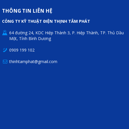
Motor Servo / Driver Servo
THÔNG TIN LIÊN HỆ
Cáp lập trình PLC - HMI -
CÔNG TY KỸ THUẬT ĐIỆN THỊNH TÂM PHÁT
Servo
Cân Điện Tử
64 đường 24, KDC Hiệp Thành 3, P. Hiệp Thành, TP. Thủ Dầu
Một, Tỉnh Bình Dương
Thiết bị thu thập dữ liệu,
0909 199 102
truyền và lưu trữ dữ liệu
thinhtamphat@gmail.com
Thiết bị điều khiển và giám
sát
Thiết bị cảnh báo
Thiết bị đo lường - Cảm biến
Bộ điều khiển nhiệt độ
Bộ đếm - Bộ hẹn giờ
Đồng hồ đo đa năng