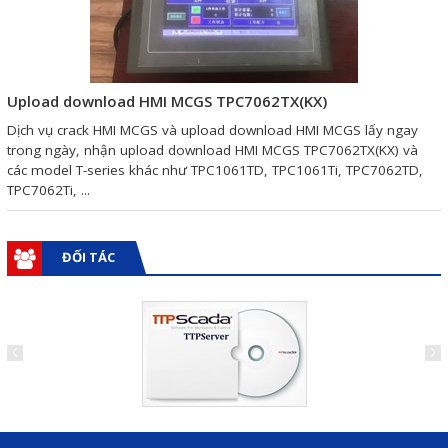
Giải pháp quản lý bằng mã
vạch
Upload download HMI MCGS TPC7062TX(KX)
Bảng LED điện tử
Dịch vụ crack HMI MCGS và upload download HMI MCGS lấy ngay
Bảng điện tử năng suất
trong ngày, nhận upload download HMI MCGS TPC7062TX(KX) và
các model T-series khác như TPC1061TD, TPC1061Ti, TPC7062TD,
Bảng Led hiển thị nhiệt độ
TPC7062Ti, ...
độ ẩm
Đồng hồ thời gian thực
ĐỐI TÁC
Máy dò kim loại
Màn hình cảm ứng HMI
PLC - Bộ lập trình PLC
Biến tần
Máy tính công nghiệp