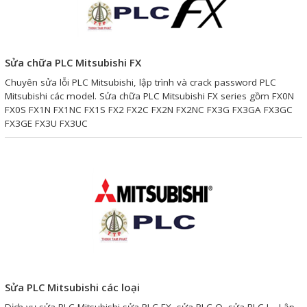
Giải pháp quản lý bằng mã
vạch
Sửa chữa PLC Mitsubishi FX
Bảng LED điện tử
Chuyên sửa lỗi PLC Mitsubishi, lập trình và crack password PLC
Bảng điện tử năng suất
Mitsubishi các model. Sửa chữa PLC Mitsubishi FX series gồm FX0N
FX0S FX1N FX1NC FX1S FX2 FX2C FX2N FX2NC FX3G FX3GA FX3GC
Bảng Led hiển thị nhiệt độ
FX3GE FX3U FX3UC
độ ẩm
Đồng hồ thời gian thực
Máy dò kim loại
Màn hình cảm ứng HMI
PLC - Bộ lập trình PLC
Biến tần
Sửa PLC Mitsubishi các loại
Máy tính công nghiệp