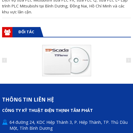
Dịch vụ sửa PLC Mitsubishi sửa PLC FX, sửa PLC Q, sửa PLC L– Lập
Motor Servo / Driver Servo
trình PLC Mitsubishi tại Bình Dương, Đồng Nai, Hồ Chí Minh và các
khu vực lân cận.
Cáp lập trình PLC - HMI -
Servo
ĐỐI TÁC
Cân Điện Tử
Thiết bị thu thập dữ liệu,
truyền và lưu trữ dữ liệu
Thiết bị điều khiển và giám
sát
Thiết bị cảnh báo
Thiết bị đo lường - Cảm biến
THÔNG TIN LIÊN HỆ
Bộ điều khiển nhiệt độ
CÔNG TY KỸ THUẬT ĐIỆN THỊNH TÂM PHÁT
Bộ đếm - Bộ hẹn giờ
64 đường 24, KDC Hiệp Thành 3, P. Hiệp Thành, TP. Thủ Dầu
Đồng hồ đo đa năng
Một, Tỉnh Bình Dương