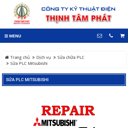
GIỎ HÀNG
0
MENU
DANH MỤC
LIÊN HỆ
Trang chủ
Hotline
Trang chủ
Dịch vụ
Sửa chữa PLC
0909 199 102
Sửa PLC Mitsubishi
Dự án
Địa chỉ
SỬA PLC MITSUBISHI
Sản phẩm
64 đường 24, KDC Hiệp
Thành 3, P. Hiệp Thành, TP.
Thủ Dầu Một, Tỉnh Bình
Hệ Thống Cảnh Báo An
Dương
Điện thoại
Toàn Xe Nâng
0909 199 102
Hệ thống điều khiển giám
COPYRIGHT 2018. ALL RIGHTS RESERVED
sát và thu thập dữ liệu