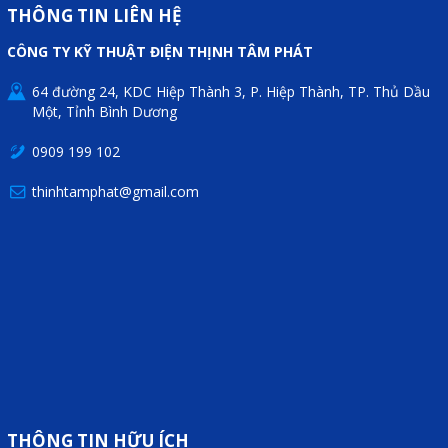
Motor Servo / Driver Servo
THÔNG TIN LIÊN HỆ
Cáp lập trình PLC - HMI -
CÔNG TY KỸ THUẬT ĐIỆN THỊNH TÂM PHÁT
Servo
64 đường 24, KDC Hiệp Thành 3, P. Hiệp Thành, TP. Thủ Dầu
Cân Điện Tử
Một, Tỉnh Bình Dương
Thiết bị thu thập dữ liệu,
0909 199 102
truyền và lưu trữ dữ liệu
thinhtamphat@gmail.com
Thiết bị điều khiển và giám
sát
Thiết bị cảnh báo
Thiết bị đo lường - Cảm biến
Bộ điều khiển nhiệt độ
Bộ đếm - Bộ hẹn giờ
Đồng hồ đo đa năng
THÔNG TIN HỮU ÍCH