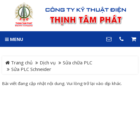
GIỎ HÀNG
0
MENU
DANH MỤC
LIÊN HỆ
Trang chủ
Hotline
Trang chủ
Dịch vụ
Sửa chữa PLC
0909 199 102
Sửa PLC Schneider
Dự án
Bài viết đang cập nhật nội dung. Vui lòng trở lại vào dịp khác.
Địa chỉ
Sản phẩm
64 đường 24, KDC Hiệp
Thành 3, P. Hiệp Thành, TP.
Thủ Dầu Một, Tỉnh Bình
Hệ Thống Cảnh Báo An
Dương
Điện thoại
Toàn Xe Nâng
0909 199 102
Hệ thống điều khiển giám
COPYRIGHT 2018. ALL RIGHTS RESERVED
sát và thu thập dữ liệu