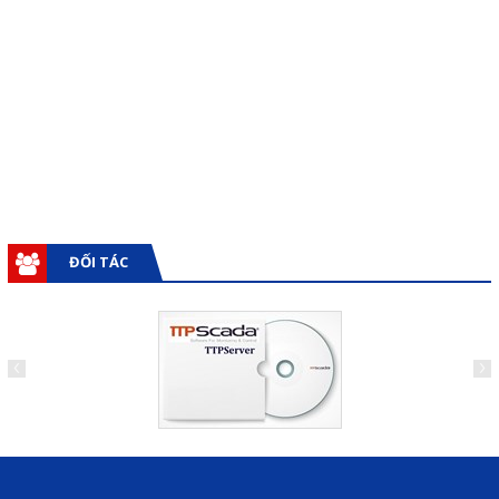
Giải pháp quản lý bằng mã
vạch
Bảng LED điện tử
Bảng điện tử năng suất
Bảng Led hiển thị nhiệt độ
độ ẩm
ĐỐI TÁC
Đồng hồ thời gian thực
Máy dò kim loại
Màn hình cảm ứng HMI
PLC - Bộ lập trình PLC
Biến tần
Máy tính công nghiệp