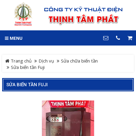
GIỎ HÀNG
0
MENU
DANH MỤC
LIÊN HỆ
Trang chủ
Hotline
Trang chủ
Dịch vụ
Sửa chữa biến tần
0909 199 102
Sửa biến tần Fuji
Dự án
Địa chỉ
SỬA BIẾN TẦN FUJI
Sản phẩm
64 đường 24, KDC Hiệp
Thành 3, P. Hiệp Thành, TP.
Thủ Dầu Một, Tỉnh Bình
Hệ Thống Cảnh Báo An
Dương
Điện thoại
Toàn Xe Nâng
0909 199 102
Hệ thống điều khiển giám
COPYRIGHT 2018. ALL RIGHTS RESERVED
sát và thu thập dữ liệu