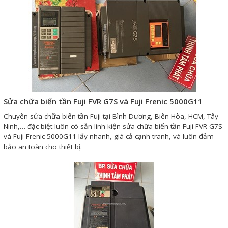
Phụ kiện lắp tủ điện
Giới thiệu
Dịch vụ
Thiết kế phần mềm giám sát
và quản lý
Sửa chữa biến tần Fuji FVR G7S và Fuji Frenic 5000G11
Chuyên sửa chữa biến tần Fuji tại Bình Dương, Biên Hòa, HCM, Tây
Thiết kế tủ điện công nghiệp
Ninh,… đặc biệt luôn có sẵn linh kiện sửa chữa biến tần Fuji FVR G7S
Sửa chữa biến tần
và Fuji Frenic 5000G11 lấy nhanh, giá cả cạnh tranh, và luôn đảm
bảo an toàn cho thiết bị.
Sửa chữa PLC
Sửa chữa màn hình HMI
Sửa Bộ điều khiển Servo, Bộ
điều khiển motor bước
Sửa chữa bộ nguồn