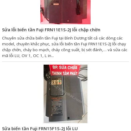
Giải pháp quản lý bằng mã
vạch
Sửa lỗi biến tần Fuji FRN11E1S-2J lỗi chập chờn
Bảng LED điện tử
Chuyên sửa chữa biến tần Fuji tại Bình Dương tất cả các dòng các
Bảng điện tử năng suất
model, chuyên khắc phục, sửa lỗi biến tần Fuji FRN11E1S-2J lỗi chạy
chập chờn, cháy bo mạch, cháy công suất, bị sét đánh,… và sửa các
Bảng Led hiển thị nhiệt độ
mã lỗi LU, OV 1, OC 1, L in...
độ ẩm
Đồng hồ thời gian thực
Máy dò kim loại
Màn hình cảm ứng HMI
PLC - Bộ lập trình PLC
Biến tần
Máy tính công nghiệp
Sửa biến tần Fuji FRN15F1S-2J lỗi LU