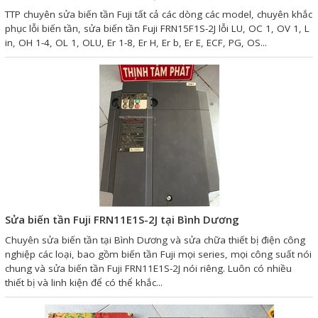
Motor Servo / Driver Servo
TTP chuyên sửa biến tần Fuji tất cả các dòng các model, chuyên khắc
phục lỗi biến tần, sửa biến tần Fuji FRN15F1S-2J lỗi LU, OC 1, OV 1, L
Cáp lập trình PLC - HMI -
in, OH 1-4, OL 1, OLU, Er 1-8, Er H, Er b, Er E, ECF, PG, OS...
Servo
Cân Điện Tử
Thiết bị thu thập dữ liệu,
truyền và lưu trữ dữ liệu
Thiết bị điều khiển và giám
sát
Thiết bị cảnh báo
Sửa biến tần Fuji FRN11E1S-2J tại Bình Dương
Thiết bị đo lường - Cảm biến
Chuyên sửa biến tần tại Bình Dương và sửa chữa thiết bị điện công
Bộ điều khiển nhiệt độ
nghiệp các loại, bao gồm biến tần Fuji mọi series, mọi công suất nói
chung và sửa biến tần Fuji FRN11E1S-2J nói riêng. Luôn có nhiều
Bộ đếm - Bộ hẹn giờ
thiết bị và linh kiện để có thể khắc...
Đồng hồ đo đa năng