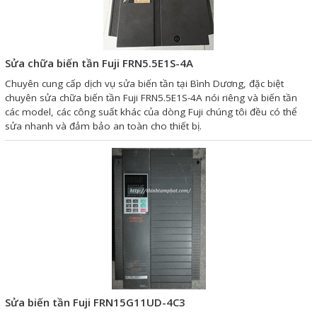
Sửa motor - Quấn motor
Sửa Cân Điện Tử
Sửa chữa biến tần Fuji FRN5.5E1S-4A
Lập trình PLC
Chuyên cung cấp dịch vụ sửa biến tần tại Bình Dương, đặc biệt
Lập trình màn hình HMI
chuyên sửa chữa biến tần Fuji FRN5.5E1S-4A nói riêng và biến tần
các model, các công suất khác của dòng Fuji chúng tôi đều có thể
Lập trình hệ thống Scada
sửa nhanh và đảm bảo an toàn cho thiết bị.
Lập trình hệ thống Servo
Crack password PLC
Crack password HMI
Lấy Chương Trình HMI
Thông tin hữu ích
Hình ảnh sửa chữa
Sửa biến tần Fuji FRN15G11UD-4C3