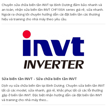
Motor Servo / Driver Servo
Chuyên sửa chữa biến tần INVT tại Bình Dương đảm bảo nhanh và
an toàn, nhận sửa biến tần INVT CHF100A series giá rẻ, sửa nhanh.
Cáp lập trình PLC - HMI -
Ngoài ra chúng tôi chuyên hướng dẫn cài đặt biến tần các thương
Servo
hiệu và training cho nhà máy theo yêu cầu.
Cân Điện Tử
Thiết bị thu thập dữ liệu,
truyền và lưu trữ dữ liệu
Thiết bị điều khiển và giám
sát
Thiết bị cảnh báo
Thiết bị đo lường - Cảm biến
Sửa biến tần INVT - Sửa chữa biến tần INVT
Bộ điều khiển nhiệt độ
Dịch vụ sửa chữa biến tần tại Bình Dương. Chuyên sửa biến tần INVT
tất cả các model, sửa nhanh, giá rẻ, khắc phục tất cả các lỗi thường
Bộ đếm - Bộ hẹn giờ
gặp ở biến tần INVT. Đặc biệt nhận hướng dẫn cài đặt biến tần INVT
và training cho nhà máy theo...
Đồng hồ đo đa năng