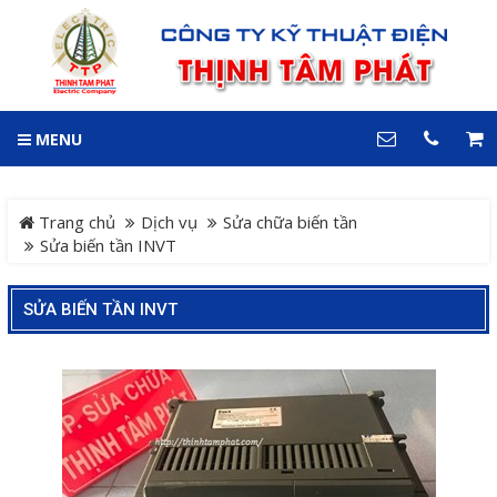
GIỎ HÀNG
0
MENU
DANH MỤC
LIÊN HỆ
Trang chủ
Hotline
Trang chủ
Dịch vụ
Sửa chữa biến tần
0909 199 102
Sửa biến tần INVT
Dự án
Địa chỉ
SỬA BIẾN TẦN INVT
Sản phẩm
64 đường 24, KDC Hiệp
Thành 3, P. Hiệp Thành, TP.
Thủ Dầu Một, Tỉnh Bình
Hệ Thống Cảnh Báo An
Dương
Điện thoại
Toàn Xe Nâng
0909 199 102
Hệ thống điều khiển giám
COPYRIGHT 2018. ALL RIGHTS RESERVED
sát và thu thập dữ liệu