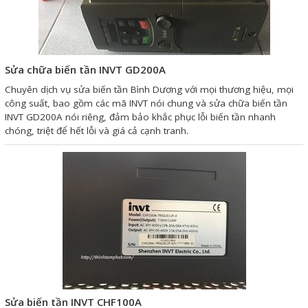
Giải pháp quản lý bằng mã
vạch
Sửa chữa biến tần INVT GD200A
Bảng LED điện tử
Chuyên dịch vụ sửa biến tần Bình Dương với mọi thương hiệu, mọi
Bảng điện tử năng suất
công suất, bao gồm các mã INVT nói chung và sửa chữa biến tần
INVT GD200A nói riêng, đảm bảo khắc phục lỗi biến tần nhanh
Bảng Led hiển thị nhiệt độ
chóng, triệt để hết lỗi và giá cả cạnh tranh.
độ ẩm
Đồng hồ thời gian thực
Máy dò kim loại
Màn hình cảm ứng HMI
PLC - Bộ lập trình PLC
Biến tần
Máy tính công nghiệp
Sửa biến tần INVT CHF100A