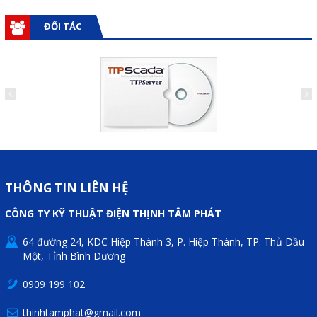
Phụ kiện lắp tủ điện
ĐỐI TÁC
Giới thiệu
Dịch vụ
Thiết kế phần mềm giám sát
và quản lý
Thiết kế tủ điện công nghiệp
THÔNG TIN LIÊN HỆ
Sửa chữa biến tần
CÔNG TY KỸ THUẬT ĐIỆN THỊNH TÂM PHÁT
Sửa chữa PLC
Sửa chữa màn hình HMI
64 đường 24, KDC Hiệp Thành 3, P. Hiệp Thành, TP. Thủ Dầu
Một, Tỉnh Bình Dương
Sửa Bộ điều khiển Servo, Bộ
0909 199 102
điều khiển motor bước
thinhtamphat@gmail.com
Sửa chữa bộ nguồn