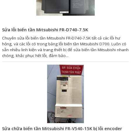
Giải pháp quản lý bằng mã
vạch
Sửa lỗi biến tần Mitsubishi FR-D740-7.5K
Bảng LED điện tử
Chuyên sửa lỗi biến tần Mitsubishi FR-D740-7.5K tất cả các lỗi hư
Bảng điện tử năng suất
hỏng, và các lỗi có trong bảng lỗi biến tần Mitsubishi D700. Luôn có
sẵn nhiều linh kiện và trang thiết bị để sửa biến tần Mitsubishi nhanh
Bảng Led hiển thị nhiệt độ
chóng, khắc phục hết lỗi, đảm bảo...
độ ẩm
Đồng hồ thời gian thực
Máy dò kim loại
Màn hình cảm ứng HMI
PLC - Bộ lập trình PLC
Biến tần
Máy tính công nghiệp
Sửa chữa biến tần Mitsubishi FR-V540-15K bị lỗi encoder