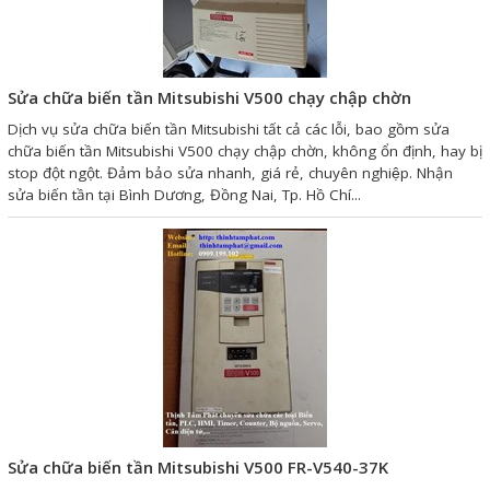
Sửa motor - Quấn motor
Sửa Cân Điện Tử
Sửa chữa biến tần Mitsubishi V500 chạy chập chờn
Lập trình PLC
Dịch vụ sửa chữa biến tần Mitsubishi tất cả các lỗi, bao gồm sửa
Lập trình màn hình HMI
chữa biến tần Mitsubishi V500 chạy chập chờn, không ổn định, hay bị
stop đột ngột. Đảm bảo sửa nhanh, giá rẻ, chuyên nghiệp. Nhận
Lập trình hệ thống Scada
sửa biến tần tại Bình Dương, Đồng Nai, Tp. Hồ Chí...
Lập trình hệ thống Servo
Crack password PLC
Crack password HMI
Lấy Chương Trình HMI
Thông tin hữu ích
Hình ảnh sửa chữa
Sửa chữa biến tần Mitsubishi V500 FR-V540-37K