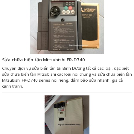
Phụ kiện lắp tủ điện
Giới thiệu
Dịch vụ
Thiết kế phần mềm giám sát
và quản lý
Sửa chữa biến tần Mitsubishi FR-D740
Chuyên dịch vụ sửa biến tần tại Bình Dương tất cả các loại, đặc biệt
Thiết kế tủ điện công nghiệp
sửa chữa biến tần Mitsubishi các loại nói chung và sửa chữa biến tần
Sửa chữa biến tần
Mitsubishi FR-D740 series nói riêng, đảm bảo sửa nhanh, giá cả
cạnh tranh.
Sửa chữa PLC
Sửa chữa màn hình HMI
Sửa Bộ điều khiển Servo, Bộ
điều khiển motor bước
Sửa chữa bộ nguồn