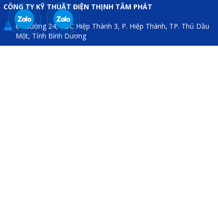
CÔNG TY KỸ THUẬT ĐIỆN THỊNH TÂM PHÁT
64 đường 24, KDC Hiệp Thành 3, P. Hiệp Thành, TP. Thủ Dầu
Một, Tỉnh Bình Dương
0909 199 102
thinhtamphat@gmail.com
THÔNG TIN HỮU ÍCH
Chính sách bảo hành