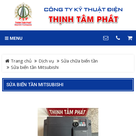
GIỎ HÀNG
0
MENU
DANH MỤC
LIÊN HỆ
Trang chủ
Hotline
Trang chủ
Dịch vụ
Sửa chữa biến tần
0909 199 102
Sửa biến tần Mitsubishi
Dự án
Địa chỉ
SỬA BIẾN TẦN MITSUBISHI
Sản phẩm
64 đường 24, KDC Hiệp
Thành 3, P. Hiệp Thành, TP.
Thủ Dầu Một, Tỉnh Bình
Hệ Thống Cảnh Báo An
Dương
Điện thoại
Toàn Xe Nâng
0909 199 102
Hệ thống điều khiển giám
COPYRIGHT 2018. ALL RIGHTS RESERVED
sát và thu thập dữ liệu