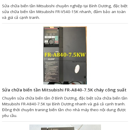
Motor Servo / Driver Servo
Sửa chữa biến tần Mitsubishi chuyên nghiệp tại Bình Dương, đặc biệt
sửa chữa biến tần Mitsubishi FR-V540-15K nhanh, đảm bảo an toàn
Cáp lập trình PLC - HMI -
và giá cả cạnh tranh.
Servo
Cân Điện Tử
Thiết bị thu thập dữ liệu,
truyền và lưu trữ dữ liệu
Thiết bị điều khiển và giám
sát
Thiết bị cảnh báo
Sửa chữa biến tần Mitsubishi FR-A840-7.5K cháy công suất
Thiết bị đo lường - Cảm biến
Chuyên sửa chữa biến tần ở Bình Dương, đặc biệt sửa chữa biến tần
Bộ điều khiển nhiệt độ
Mitsubishi FR-A840-7.5K tại Bình Dương nhanh và giá cả cạnh tranh.
Đồng thời chuyên traning biến tần cho nhà máy theo nội dung được
Bộ đếm - Bộ hẹn giờ
yêu cầu.
Đồng hồ đo đa năng