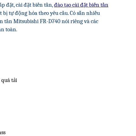
p đặt, cài đặt biến tần,
đào tạo cài đặt biến tần
t bị tự động hóa theo yêu cầu. Có sẵn nhiều
n tần Mitsubishi FR-D740 nói riêng và các
n toàn.
 quá tải
ass