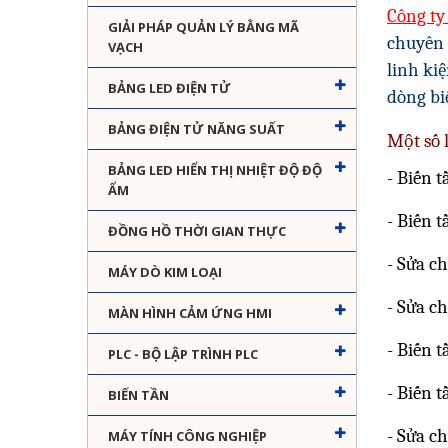
Công ty
GIẢI PHÁP QUẢN LÝ BẰNG MÃ
chuyên 
VẠCH
linh ki
BẢNG LED ĐIỆN TỬ
dòng
bi
BẢNG ĐIỆN TỬ NĂNG SUẤT
Một số 
BẢNG LED HIỂN THỊ NHIỆT ĐỘ ĐỘ
- Biến 
ẨM
- Biến t
ĐỒNG HỒ THỜI GIAN THỰC
- Sửa c
MÁY DÒ KIM LOẠI
- Sửa c
MÀN HÌNH CẢM ỨNG HMI
- Biến t
PLC - BỘ LẬP TRÌNH PLC
- Biến t
BIẾN TẦN
- Sửa ch
MÁY TÍNH CÔNG NGHIỆP