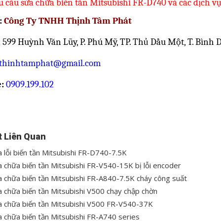
 cầu sửa chữa biến tần Mitsubishi FR-D740 và các dịch vụ 
:
Công Ty TNHH Thịnh Tâm Phát
:
599 Huỳnh Văn Lũy, P. Phú Mỹ, TP. Thủ Dầu Một, T. Bình
thinhtamphat@gmail.com
e:
0909.199.102
t Liên Quan
 lỗi biến tần Mitsubishi FR-D740-7.5K
 chữa biến tần Mitsubishi FR-V540-15K bị lỗi encoder
 chữa biến tần Mitsubishi FR-A840-7.5K cháy công suất
 chữa biến tần Mitsubishi V500 chạy chập chờn
 chữa biến tần Mitsubishi V500 FR-V540-37K
 chữa biến tần Mitsubishi FR-A740 series