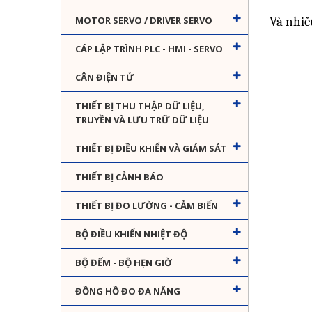
MOTOR SERVO / DRIVER SERVO
Và nhiề
CÁP LẬP TRÌNH PLC - HMI - SERVO
CÂN ĐIỆN TỬ
THIẾT BỊ THU THẬP DỮ LIỆU,
TRUYỀN VÀ LƯU TRỮ DỮ LIỆU
THIẾT BỊ ĐIỀU KHIỂN VÀ GIÁM SÁT
THIẾT BỊ CẢNH BÁO
THIẾT BỊ ĐO LƯỜNG - CẢM BIẾN
BỘ ĐIỀU KHIỂN NHIỆT ĐỘ
BỘ ĐẾM - BỘ HẸN GIỜ
ĐỒNG HỒ ĐO ĐA NĂNG