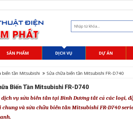
SẢN PHẨM
DỊCH VỤ
DỰ ÁN
 biến tần Mitsubishi
Sửa chữa biến tần Mitsubishi FR-D740
ữa Biến Tần Mitsubishi FR-D740
dịch vụ sửa biến tần tại Bình Dương tất cả các loại, đ
ói chung và
sửa chữa biến tần Mitsubishi FR-D740
seri
ranh.