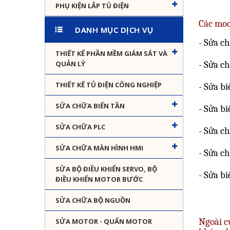
PHỤ KIỆN LẮP TỦ ĐIỆN
Các mod
DANH MỤC DỊCH VỤ
- Sửa c
THIẾT KẾ PHẦN MỀM GIÁM SÁT VÀ
QUẢN LÝ
- Sửa c
THIẾT KẾ TỦ ĐIỆN CÔNG NGHIỆP
- Sửa b
SỬA CHỮA BIẾN TẦN
- Sửa b
SỬA CHỮA PLC
- Sửa c
SỬA CHỮA MÀN HÌNH HMI
- Sửa c
SỬA BỘ ĐIỀU KHIỂN SERVO, BỘ
- Sửa b
ĐIỀU KHIỂN MOTOR BƯỚC
SỬA CHỮA BỘ NGUỒN
Ngoài c
SỬA MOTOR - QUẤN MOTOR