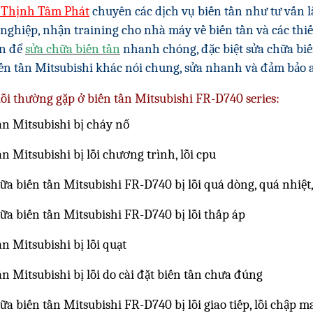
 Thịnh Tâm Phát
chuyên các dịch vụ biến tần như tư vấn lắ
nghiệp, nhận training cho nhà máy về biến tần và các thiế
ện để
sửa chữa biến tần
nhanh chóng, đặc biệt sửa chữa biế
ến tần Mitsubishi
khác nói chung, sửa nhanh và đảm bảo a
lỗi thường gặp ở biến tần Mitsubishi FR-D740 series:
tần Mitsubishi bị cháy nổ
ần Mitsubishi bị lỗi chương trình, lỗi cpu
hữa biến tần Mitsubishi FR-D740 bị lỗi quá dòng, quá nhiệt,
hữa biến tần Mitsubishi FR-D740 bị lỗi thấp áp
ần Mitsubishi bị lỗi quạt
ần Mitsubishi bị lỗi do cài đặt biến tần chưa đúng
ữa biến tần Mitsubishi FR-D740 bị lỗi giao tiếp, lỗi chập m