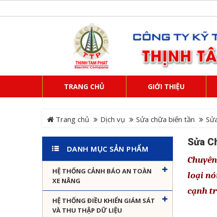
TRANG CHỦ
GIỚI THIỆU
Trang chủ
Dịch vụ
Sửa chữa biến tần
Sửa
Sửa Ch
DANH MỤC SẢN PHẨM
Chuyên 
HỆ THỐNG CẢNH BÁO AN TOÀN
loại n
XE NÂNG
cạnh t
HỆ THỐNG ĐIỀU KHIỂN GIÁM SÁT
VÀ THU THẬP DỮ LIỆU