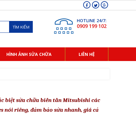
HOTLINE 24/7:
0909 199 102
TÌM KIẾM
HÌNH ẢNH SỬA CHỮA
LIÊN HỆ
ặc biệt sửa chữa biến tần Mitsubishi các
es nói riêng, đảm bảo sửa nhanh, giá cả