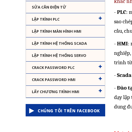
khác n
SỬA CÂN ĐIỆN TỬ
-
PLC
: 
LẬP TRÌNH PLC
sao ché
cầu, ch
LẬP TRÌNH MÀN HÌNH HMI
-
HMI
:
LẬP TRÌNH HỆ THỐNG SCADA
nghiệp,
LẬP TRÌNH HỆ THỐNG SERVO
trình t
CRACK PASSWORD PLC
-
Scada
CRACK PASSWORD HMI
-
Đào t
LẤY CHƯƠNG TRÌNH HMI
dạy lập
dung đư
CHÚNG TÔI TRÊN FACEBOOK