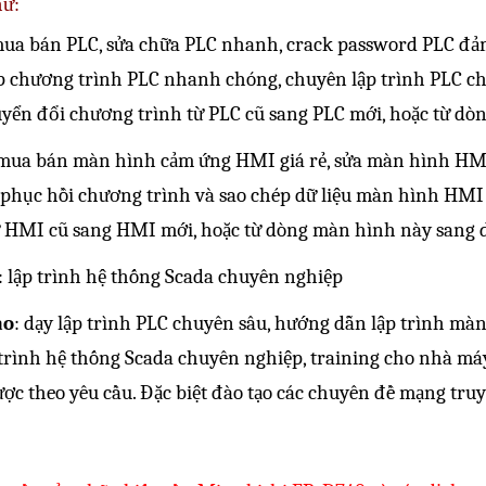
hư:
mua bán PLC,
sửa chữa PLC
nhanh,
crack password PLC
đảm
p chương trình PLC
nhanh chóng, chuyên
lập trình PLC
ch
uyển đổi chương trình từ PLC cũ sang PLC mới, hoặc từ dò
 mua bán
màn hình cảm ứng HMI giá rẻ
,
sửa màn hình HM
 phục hồi chương trình và
sao chép dữ liệu màn hình HMI
ừ HMI cũ sang HMI mới, hoặc từ dòng màn hình này sang
:
lập trình hệ thống Scada
chuyên nghiệp
ạo
:
dạy lập trình PLC
chuyên sâu,
hướng dẫn lập trình mà
 trình hệ thống Scada
chuyên nghiệp, training cho nhà máy 
ợc theo yêu cầu. Đặc biệt đào tạo các chuyên đề
mạng truy