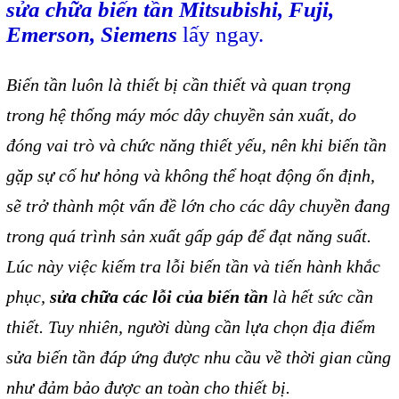
sửa chữa biến tần Mitsubishi, Fuji
,
Giải pháp quản lý bằng mã
Emerson, Siemens
lấy ngay.
vạch
Biến tần luôn là thiết bị cần thiết và quan trọng
Bảng LED điện tử
trong hệ thống máy móc dây chuyền sản xuất, do
Bảng điện tử năng suất
đóng vai trò và chức năng thiết yếu, nên khi biến tần
Bảng Led hiển thị nhiệt độ
gặp sự cố hư hỏng và không thể hoạt động ổn định,
độ ẩm
sẽ trở thành một vấn đề lớn cho các dây chuyền đang
Đồng hồ thời gian thực
trong quá trình sản xuất gấp gáp để đạt năng suất.
Máy dò kim loại
Lúc này việc kiếm tra lỗi biến tần và tiến hành khắc
Màn hình cảm ứng HMI
phục,
sửa chữa các lỗi của biến tần
là hết sức cần
PLC - Bộ lập trình PLC
thiết. Tuy nhiên, người dùng cần lựa chọn địa điểm
Biến tần
sửa biến tần đáp ứng được nhu cầu về thời gian cũng
Máy tính công nghiệp
như đảm bảo được an toàn cho thiết bị.