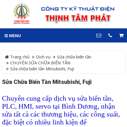
GIỎ HÀNG
0
MENU
DANH MỤC
LIÊN HỆ
Trang chủ
Hotline
Trang chủ
Dịch vụ
Sửa chữa biến tần
0909 199 102
CHUYÊN SỬA CHỮA BIẾN TẦN
Sửa chữa biến tần Mitsubishi, Fuji
Dự án
Địa chỉ
Sửa Chữa Biến Tần Mitsubishi, Fuji
Sản phẩm
64 đường 24, KDC Hiệp
Thành 3, P. Hiệp Thành, TP.
Thủ Dầu Một, Tỉnh Bình
Hệ Thống Cảnh Báo An
Chuyên cung cấp dịch vụ sửa biến tần,
Dương
PLC, HMI, servo tại Bình Dương, nhận
Điện thoại
Toàn Xe Nâng
0909 199 102
sửa tất cả các thương hiệu, các công suất,
Hệ thống điều khiển giám
đặc biệt có nhiều linh kiện để
COPYRIGHT 2018. ALL RIGHTS RESERVED
sát và thu thập dữ liệu