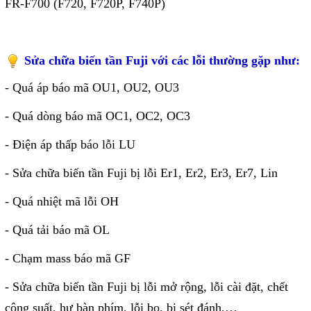
FR-F700 (F720, F720P, F740P)
Liên hệ
Đóng
Sửa chữa biến tần Fuji với các lỗi thường gặp như:
- Quá áp báo mã OU1, OU2, OU3
TRÊN MẠNG XÃ HỘI
- Quá dòng báo mã OC1, OC2, OC3
Facebook
- Điện áp thấp báo lỗi LU
Google
- Sửa chữa biến tần Fuji bị lỗi Er1, Er2, Er3, Er7, Lin
- Quá nhiệt mã lỗi OH
Twitter
- Quá tải báo mã OL
- Chạm mass báo mã GF
Gọi cho chúng tôi
- Sửa chữa biến tần Fuji bị lỗi mở rộng, lỗi cài đặt, chết
Nhắn tin
công suất, hư bàn phím, lỗi bo, bị sét đánh,…