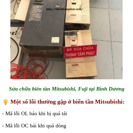
Phụ kiện lắp tủ điện
Giới thiệu
Dịch vụ
Thiết kế phần mềm giám sát
và quản lý
Thiết kế tủ điện công nghiệp
Sửa chữa biến tần
Sửa chữa biến tần Mitsubishi, Fuji tại Bình Dương
Sửa chữa PLC
Sửa chữa màn hình HMI
Một số lỗi thường gặp ở biến tần Mitsubishi:
Sửa Bộ điều khiển Servo, Bộ
- Mã lỗi OL báo khi bị quá tải
điều khiển motor bước
- Mã lỗi OC bái khi quá dòng
Sửa chữa bộ nguồn