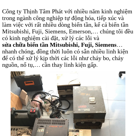
Motor Servo / Driver Servo
Công ty Thịnh Tâm Phát với nhiều năm kinh nghiệm
Cáp lập trình PLC - HMI -
trong ngành công nghiệp tự động hóa, tiếp xúc và
Servo
làm việc với rất nhiều dòng biến tần, kể cả biến tần
Mitsubishi, Fuji, Siemens, Emerson,… chúng tôi đều
Cân Điện Tử
có kinh nghiệm cài đặt, xử lý các lỗi và
sửa chữa biến tần Mitsubishi
Thiết bị thu thập dữ liệu,
, Fuji, Siemens
…
nhanh chóng, đồng thời luôn có sẵn nhiều linh kiện
truyền và lưu trữ dữ liệu
để có thể xử lý kịp thời các lỗi như cháy bo, cháy
nguồn, nổ tụ,… cần thay linh kiện gấp.
Thiết bị điều khiển và giám
sát
Thiết bị cảnh báo
Thiết bị đo lường - Cảm biến
Bộ điều khiển nhiệt độ
Bộ đếm - Bộ hẹn giờ
Đồng hồ đo đa năng