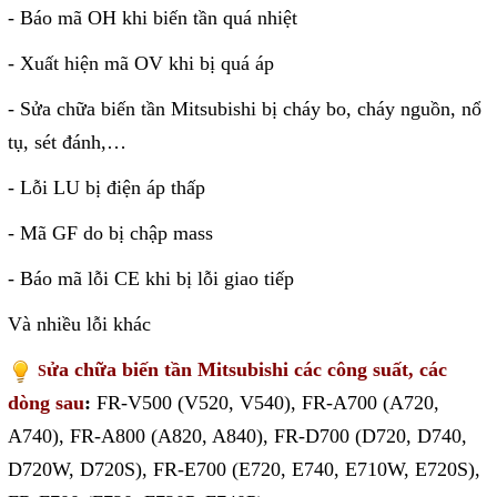
- Báo mã OH khi biến tần quá nhiệt
Sửa motor - Quấn motor
- Xuất hiện mã OV khi bị quá áp
Sửa Cân Điện Tử
- Sửa chữa biến tần Mitsubishi bị cháy bo, cháy nguồn, nổ
Lập trình PLC
tụ, sét đánh,…
Lập trình màn hình HMI
- Lỗi LU bị điện áp thấp
Lập trình hệ thống Scada
Lập trình hệ thống Servo
- Mã GF do bị chập mass
Crack password PLC
- Báo mã lỗi CE khi bị lỗi giao tiếp
Crack password HMI
Và nhiều lỗi khác
Lấy Chương Trình HMI
ửa chữa biến tần Mitsubishi các công suất, các
S
dòng sau
:
FR-V500 (V520, V540), FR-A700 (A720,
Thông tin hữu ích
A740), FR-A800 (A820, A840), FR-D700 (D720, D740,
Hình ảnh sửa chữa
D720W, D720S), FR-E700 (E720, E740, E710W, E720S),