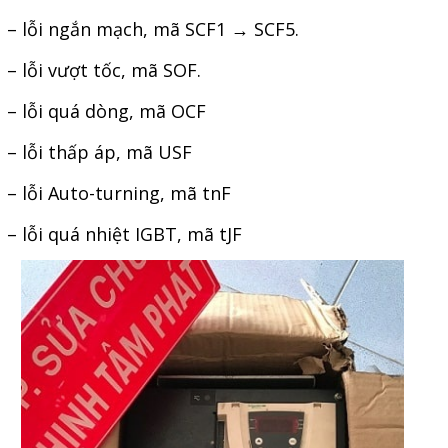
Phụ kiện lắp tủ điện
– lỗi ngắn mạch, mã SCF1 → SCF5.
Giới thiệu
– lỗi vượt tốc, mã SOF.
– lỗi quá dòng, mã OCF
Dịch vụ
– lỗi thấp áp, mã USF
Thiết kế phần mềm giám sát
– lỗi Auto-turning, mã tnF
và quản lý
– lỗi quá nhiệt IGBT, mã tJF
Thiết kế tủ điện công nghiệp
Sửa chữa biến tần
Sửa chữa PLC
Sửa chữa màn hình HMI
Sửa Bộ điều khiển Servo, Bộ
điều khiển motor bước
Sửa chữa bộ nguồn