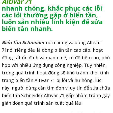
Altivar 71
nhanh chóng, khắc phục các lỗi
Giải pháp quản lý bằng mã
các lỗi thường gặp ở biến tần,
vạch
luôn sẵn nhiều linh kiện để sửa
Bảng LED điện tử
biến tần nhanh.
Bảng điện tử năng suất
Biến tần Schneider
nói chung và dòng Altivar
Bảng Led hiển thị nhiệt độ
71nói riêng đều là dòng biến tần cao cấp, hoạt
độ ẩm
động rất ổn định và mạnh mẽ, có độ bền cao, phù
Đồng hồ thời gian thực
hợp với nhiều ứng dụng công nghiệp. Tuy nhiên,
Máy dò kim loại
trong quá trình hoạt động sẽ khó tránh khỏi tình
Màn hình cảm ứng HMI
trạng biến tần Altivar 71 bị lỗi và hư hỏng, lúc
này người dùng cần tìm đơn vị uy tín để sửa chữa
PLC - Bộ lập trình PLC
biến tần Schneider Altivar 71 gấp nhằm tránh gây
Biến tần
gián đoạn quá trình sản xuất quá lâu.
Máy tính công nghiệp