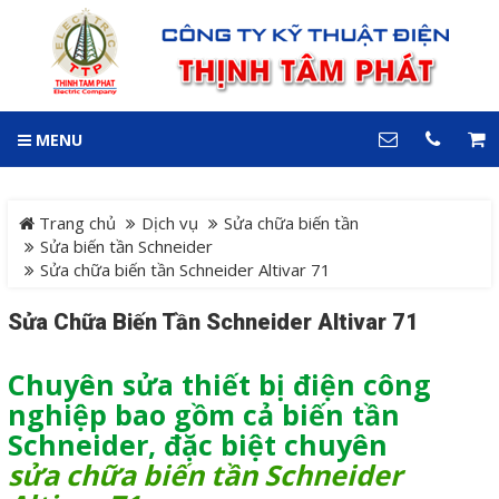
GIỎ HÀNG
0
MENU
DANH MỤC
LIÊN HỆ
Trang chủ
Hotline
Trang chủ
Dịch vụ
Sửa chữa biến tần
0909 199 102
Sửa biến tần Schneider
Sửa chữa biến tần Schneider Altivar 71
Dự án
Địa chỉ
Sửa Chữa Biến Tần Schneider Altivar 71
Sản phẩm
64 đường 24, KDC Hiệp
Thành 3, P. Hiệp Thành, TP.
Thủ Dầu Một, Tỉnh Bình
Chuyên sửa thiết bị điện công
Hệ Thống Cảnh Báo An
Dương
nghiệp bao gồm cả biến tần
Điện thoại
Toàn Xe Nâng
0909 199 102
Schneider, đặc biệt chuyên
Hệ thống điều khiển giám
sửa chữa biến tần Schneider
COPYRIGHT 2018. ALL RIGHTS RESERVED
sát và thu thập dữ liệu