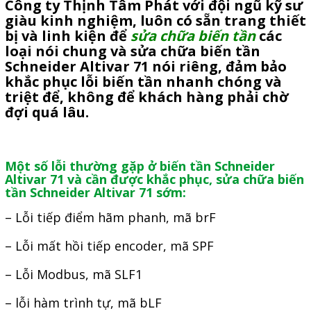
Công ty Thịnh Tâm Phát với đội ngũ kỹ sư
Motor Servo / Driver Servo
giàu kinh nghiệm, luôn có sẵn trang thiết
Cáp lập trình PLC - HMI -
bị và linh kiện để
sửa chữa biến tần
các
loại nói chung và sửa chữa biến tần
Servo
Schneider Altivar 71 nói riêng, đảm bảo
Cân Điện Tử
khắc phục lỗi biến tần nhanh chóng và
triệt để, không để khách hàng phải chờ
Thiết bị thu thập dữ liệu,
đợi quá lâu.
truyền và lưu trữ dữ liệu
Thiết bị điều khiển và giám
Một số lỗi thường gặp ở biến tần Schneider
sát
Altivar 71 và cần được khắc phục, sửa chữa biến
tần Schneider Altivar 71 sớm:
Thiết bị cảnh báo
– Lỗi tiếp điểm hãm phanh, mã brF
Thiết bị đo lường - Cảm biến
– Lỗi mất hồi tiếp encoder, mã SPF
Bộ điều khiển nhiệt độ
Bộ đếm - Bộ hẹn giờ
– Lỗi Modbus, mã SLF1
Đồng hồ đo đa năng
– lỗi hàm trình tự, mã bLF