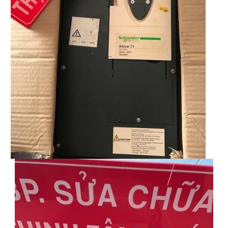
Sửa motor - Quấn motor
Sửa Cân Điện Tử
Lập trình PLC
Lập trình màn hình HMI
Lập trình hệ thống Scada
Lập trình hệ thống Servo
Crack password PLC
Crack password HMI
Lấy Chương Trình HMI
Thông tin hữu ích
Hình ảnh sửa chữa