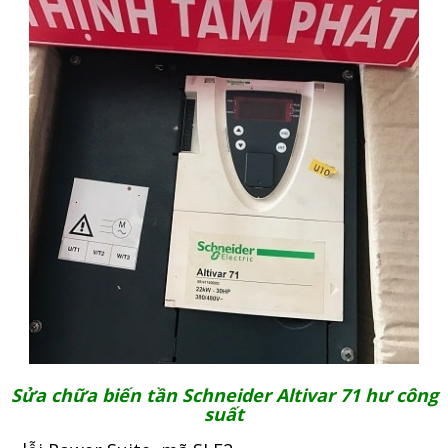
Liên hệ
Đóng
TRÊN MẠNG XÃ HỘI
Facebook
Google
Twitter
Gọi cho chúng tôi
Sửa chữa biến tần Schneider Altivar 71 hư công
suất
Nhắn tin