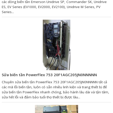
các dòng biến tần Emerson Unidrive SP, Commander SK, Unidrive
Liên hệ
ES, EV Series (EV1000, EV2000, EV2100), Unidrive M Series, PV
Series...
Đóng
TRÊN MẠNG XÃ HỘI
Facebook
Google
Twitter
Sửa biến tần PowerFlex 753 20F1AGC205JN0NNNNN
Chuyên sửa biến tần PowerFlex 753 20F1AGC205JN0NNNNN tất cả
các mã lỗi biến tần, luôn có sẵn nhiều linh kiện và trang thiết bị để
sửa biến tần PowerFlex nhanh chóng, bảo hành lâu dài và tận tâm,
Gọi cho chúng tôi
sửa hết lỗi và đảm bảo tuổi thọ thiết bị được lâu...
Nhắn tin