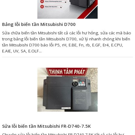
Giải pháp quản lý bằng mã
vạch
Bảng lỗi biến tần Mitsubishi D700
Bảng LED điện tử
Sửa chữa biến tần Mitsubishi tất cả các lỗi hư hỏng, sửa các mã báo
trong bảng lỗi biến tần Mitsubishi D700, xử lý nhanh chóng khi biến
Bảng điện tử năng suất
tần Mitsubishi D700 báo lỗi P5, rH, E.BE, Fn, rb, E.GF, Er4, E.CPU,
E.AIE, UV, SA, E.OLF...
Bảng Led hiển thị nhiệt độ
độ ẩm
Đồng hồ thời gian thực
Máy dò kim loại
Màn hình cảm ứng HMI
PLC - Bộ lập trình PLC
Biến tần
Sửa lỗi biến tần Mitsubishi FR-D740-7.5K
Máy tính công nghiệp
Chuyên sửa lỗi biến tần Mitsubishi FR-D740-7.5K tất cả các lỗi hư