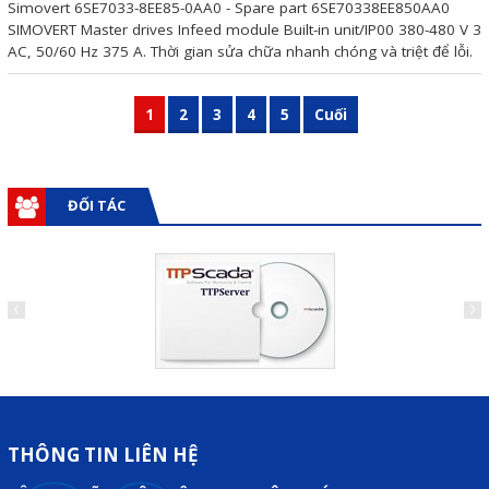
Simovert 6SE7033-8EE85-0AA0 - Spare part 6SE70338EE850AA0
SIMOVERT Master drives Infeed module Built-in unit/IP00 380-480 V 3
AC, 50/60 Hz 375 A. Thời gian sửa chữa nhanh chóng và triệt để lỗi.
1
2
3
4
5
Cuối
ĐỐI TÁC
THÔNG TIN LIÊN HỆ