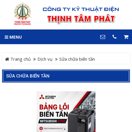
GIỎ HÀNG
0
MENU
DANH MỤC
LIÊN HỆ
Trang chủ
Hotline
Trang chủ
Dịch vụ
Sửa chữa biến tần
0909 199 102
Dự án
SỬA CHỮA BIẾN TẦN
Địa chỉ
Sản phẩm
64 đường 24, KDC Hiệp
Thành 3, P. Hiệp Thành, TP.
Thủ Dầu Một, Tỉnh Bình
Hệ Thống Cảnh Báo An
Dương
Điện thoại
Toàn Xe Nâng
0909 199 102
Hệ thống điều khiển giám
COPYRIGHT 2018. ALL RIGHTS RESERVED
sát và thu thập dữ liệu