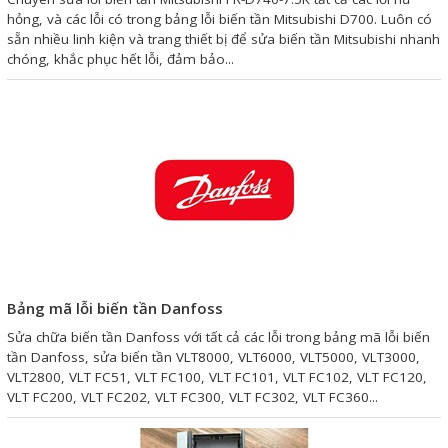
Motor Servo / Driver Servo
hỏng, và các lỗi có trong bảng lỗi biến tần Mitsubishi D700. Luôn có
sẵn nhiều linh kiện và trang thiết bị để sửa biến tần Mitsubishi nhanh
Cáp lập trình PLC - HMI -
chóng, khắc phục hết lỗi, đảm bảo...
Servo
Cân Điện Tử
Thiết bị thu thập dữ liệu,
truyền và lưu trữ dữ liệu
Thiết bị điều khiển và giám
sát
Thiết bị cảnh báo
Bảng mã lỗi biến tần Danfoss
Thiết bị đo lường - Cảm biến
Sửa chữa biến tần Danfoss với tất cả các lỗi trong bảng mã lỗi biến
Bộ điều khiển nhiệt độ
tần Danfoss, sửa biến tần VLT8000, VLT6000, VLT5000, VLT3000,
VLT2800, VLT FC51, VLT FC100, VLT FC101, VLT FC102, VLT FC120,
Bộ đếm - Bộ hẹn giờ
VLT FC200, VLT FC202, VLT FC300, VLT FC302, VLT FC360...
Đồng hồ đo đa năng