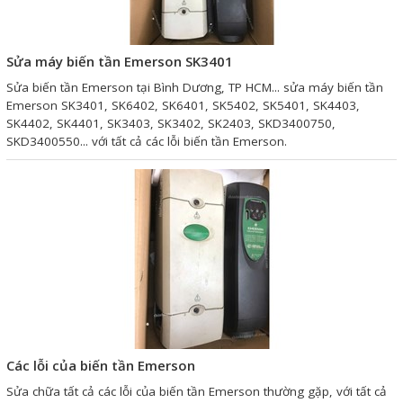
Sửa motor - Quấn motor
Sửa Cân Điện Tử
Sửa máy biến tần Emerson SK3401
Sửa biến tần Emerson tại Bình Dương, TP HCM... sửa máy biến tần
Lập trình PLC
Emerson SK3401, SK6402, SK6401, SK5402, SK5401, SK4403,
Lập trình màn hình HMI
SK4402, SK4401, SK3403, SK3402, SK2403, SKD3400750,
SKD3400550... với tất cả các lỗi biến tần Emerson.
Lập trình hệ thống Scada
Lập trình hệ thống Servo
Crack password PLC
Crack password HMI
Lấy Chương Trình HMI
Thông tin hữu ích
Các lỗi của biến tần Emerson
Hình ảnh sửa chữa
Sửa chữa tất cả các lỗi của biến tần Emerson thường gặp, với tất cả