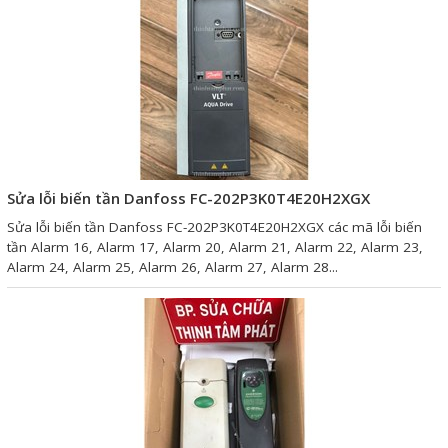
Phụ kiện lắp tủ điện
Giới thiệu
Dịch vụ
Thiết kế phần mềm giám sát
Sửa lỗi biến tần Danfoss FC-202P3K0T4E20H2XGX
và quản lý
Sửa lỗi biến tần Danfoss FC-202P3K0T4E20H2XGX các mã lỗi biến
Thiết kế tủ điện công nghiệp
tần Alarm 16, Alarm 17, Alarm 20, Alarm 21, Alarm 22, Alarm 23,
Alarm 24, Alarm 25, Alarm 26, Alarm 27, Alarm 28...
Sửa chữa biến tần
Sửa chữa PLC
Sửa chữa màn hình HMI
Sửa Bộ điều khiển Servo, Bộ
điều khiển motor bước
Sửa chữa bộ nguồn