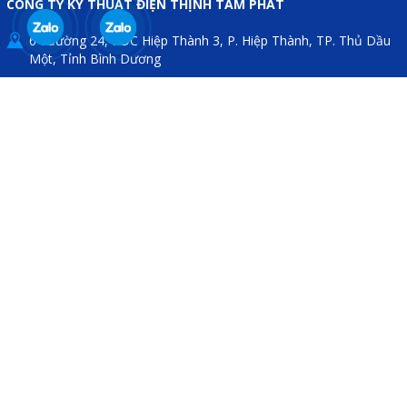
CÔNG TY KỸ THUẬT ĐIỆN THỊNH TÂM PHÁT
64 đường 24, KDC Hiệp Thành 3, P. Hiệp Thành, TP. Thủ Dầu
Một, Tỉnh Bình Dương
0909 199 102
thinhtamphat@gmail.com
THÔNG TIN HỮU ÍCH
Chính sách bảo hành