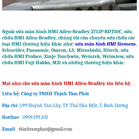
Ngoài sửa màn hình HMI Allen-Bradley 2711P-RDT10C, sửa
chữa HMI Allen-Bradley, chúng tôi còn chuyên
sửa chữa các
loại HMI thương hiệu khác như:
sửa màn hình HMI Siemens
,
Schneider, Panasonic, Omron, LS, Mitsubishi, Hitech, sửa
chữa HMI Proface, Xinje Touchwin, Weintek, Weinview, sửa
chữa HMI Fuji Hakko, M2i và những thương hiệu khác.
Mọi nhu cầu sửa màn hình HMI Allen-Bradley xin liên hệ:
Liên hệ: Công ty TNHH Thịnh Tâm Phát
Địa chỉ
: 599 Huỳnh Văn Lũy, TP. Thủ Dầu Một, T. Bình Dương
Hotline
:
0909.199.102
Email
:
thinhtamphat@gmail.com