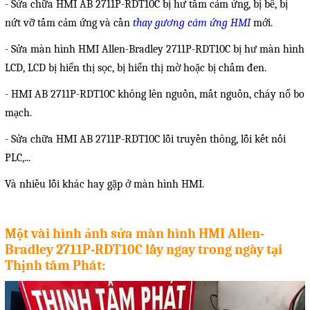
- Sửa chữa HMI AB 2711P-RDT10C bị hư tấm cảm ứng, bị bể, bị
Phụ kiện lắp tủ điện
nứt vỡ tấm cảm ứng và cần
thay gương cảm ứng HMI
mới.
Giới thiệu
-
Sửa màn hình HMI Allen-Bradley
2711P-RDT10C bị hư màn hình
LCD, LCD bị hiển thị sọc, bị hiển thị mờ hoặc bị chấm đen.
Dịch vụ
- HMI AB 2711P-RDT10C không lên nguồn, mất nguồn, cháy nổ bo
Thiết kế phần mềm giám sát
mạch.
và quản lý
-
Sửa chữa HMI AB
2711P-RDT10C lỗi truyền thông, lỗi kết nối
PLC
,...
Thiết kế tủ điện công nghiệp
Và nhiều lỗi khác hay gặp ở
màn hình HMI
.
Sửa chữa biến tần
Sửa chữa PLC
Một vài hình ảnh sửa màn hình HMI Allen-
Sửa chữa màn hình HMI
Bradley 2711P-RDT10C lấy ngay trong ngày tại
Sửa Bộ điều khiển Servo, Bộ
Thịnh tâm Phát:
điều khiển motor bước
Sửa chữa bộ nguồn