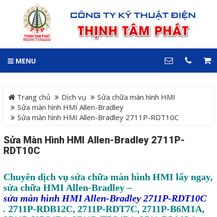
GIỎ HÀNG
0
MENU
DANH MỤC
LIÊN HỆ
Trang chủ
Hotline
Trang chủ
Dịch vụ
Sửa chữa màn hình HMI
0909 199 102
Sửa màn hình HMI Allen-Bradley
Sửa màn hình HMI Allen-Bradley 2711P-RDT10C
Dự án
Địa chỉ
Sửa Màn Hình HMI Allen-Bradley 2711P-
Sản phẩm
64 đường 24, KDC Hiệp
RDT10C
Thành 3, P. Hiệp Thành, TP.
Thủ Dầu Một, Tỉnh Bình
Hệ Thống Cảnh Báo An
Dương
Chuyên dịch vụ
sửa chữa màn hình HMI lấy ngay,
Điện thoại
Toàn Xe Nâng
sửa chữa HMI Allen-Bradley
–
0909 199 102
sửa màn hình HMI Allen-Bradley 2711P-RDT10C
Hệ thống điều khiển giám
.
2711P-RDB12C, 2711P-RDT7C, 2711P-B6M1A,
COPYRIGHT 2018. ALL RIGHTS RESERVED
sát và thu thập dữ liệu