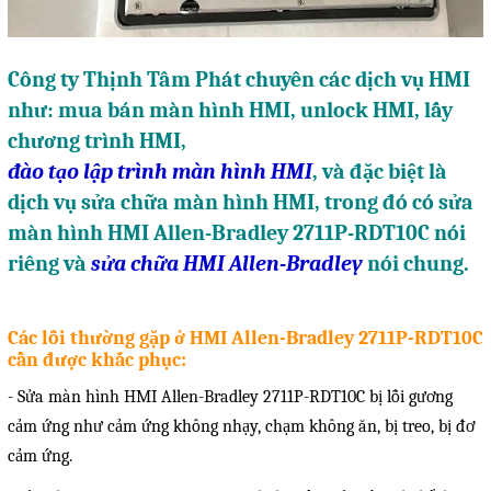
Motor Servo / Driver Servo
Cáp lập trình PLC - HMI -
Công ty Thịnh Tâm Phát chuyên các dịch vụ HMI
Servo
như: mua bán màn hình HMI, unlock HMI, lấy
Cân Điện Tử
chương trình HMI,
Thiết bị thu thập dữ liệu,
đào tạo lập trình màn hình HMI
, và đặc biệt là
truyền và lưu trữ dữ liệu
dịch vụ sửa chữa màn hình HMI, trong đó có sửa
màn hình HMI Allen-Bradley 2711P-RDT10C nói
Thiết bị điều khiển và giám
riêng và
sửa chữa HMI Allen-Bradley
nói chung.
sát
Thiết bị cảnh báo
Các lỗi thường gặp ở HMI Allen-Bradley 2711P-RDT10C
Thiết bị đo lường - Cảm biến
cần được khắc phục:
Bộ điều khiển nhiệt độ
- Sửa màn hình HMI Allen-Bradley 2711P-RDT10C bị lỗi gương
cảm ứng như cảm ứng không nhạy, chạm không ăn, bị treo, bị đơ
Bộ đếm - Bộ hẹn giờ
cảm ứng.
Đồng hồ đo đa năng