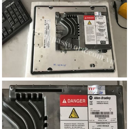
Liên hệ
Đóng
TRÊN MẠNG XÃ HỘI
Facebook
Google
Twitter
Gọi cho chúng tôi
Nhắn tin