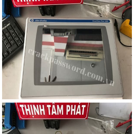
Sửa motor - Quấn motor
Sửa Cân Điện Tử
Lập trình PLC
Lập trình màn hình HMI
Lập trình hệ thống Scada
Lập trình hệ thống Servo
Crack password PLC
Crack password HMI
Lấy Chương Trình HMI
Thông tin hữu ích
Hình ảnh sửa chữa