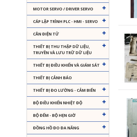
MOTOR SERVO / DRIVER SERVO
CÁP LẬP TRÌNH PLC - HMI - SERVO
CÂN ĐIỆN TỬ
THIẾT BỊ THU THẬP DỮ LIỆU,
TRUYỀN VÀ LƯU TRỮ DỮ LIỆU
THIẾT BỊ ĐIỀU KHIỂN VÀ GIÁM SÁT
THIẾT BỊ CẢNH BÁO
THIẾT BỊ ĐO LƯỜNG - CẢM BIẾN
BỘ ĐIỀU KHIỂN NHIỆT ĐỘ
BỘ ĐẾM - BỘ HẸN GIỜ
ĐỒNG HỒ ĐO ĐA NĂNG