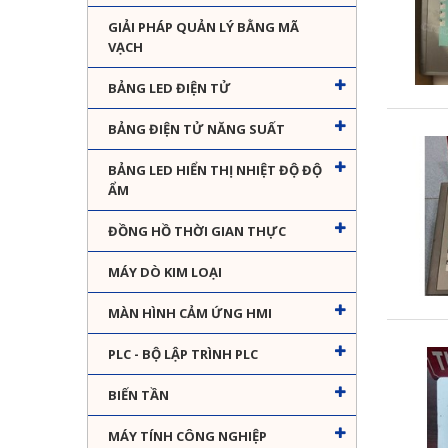
GIẢI PHÁP QUẢN LÝ BẰNG MÃ
VẠCH
BẢNG LED ĐIỆN TỬ
BẢNG ĐIỆN TỬ NĂNG SUẤT
BẢNG LED HIỂN THỊ NHIỆT ĐỘ ĐỘ
ẨM
ĐỒNG HỒ THỜI GIAN THỰC
MÁY DÒ KIM LOẠI
MÀN HÌNH CẢM ỨNG HMI
PLC - BỘ LẬP TRÌNH PLC
BIẾN TẦN
MÁY TÍNH CÔNG NGHIỆP