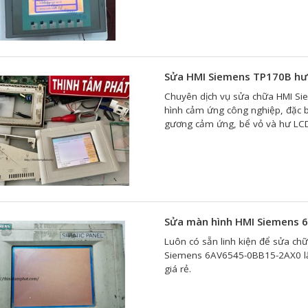
Sửa HMI Siemens TP170B hư
Chuyên dịch vụ sửa chữa HMI Sie
hình cảm ứng công nghiệp, đặc b
gương cảm ứng, bể vỏ và hư LCD. 
Sửa màn hình HMI Siemens
Luôn có sẵn linh kiện để sửa ch
Siemens 6AV6545-0BB15-2AX0 lấ
giá rẻ.