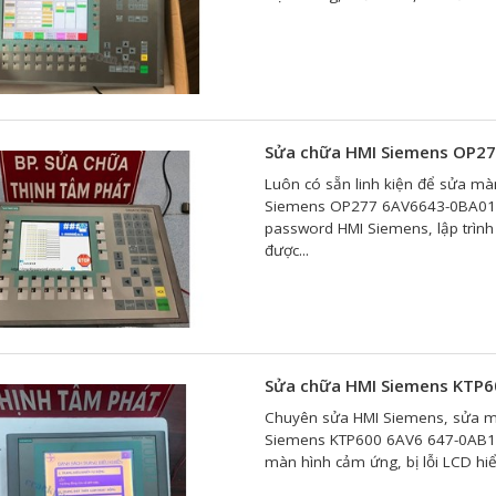
Sửa chữa HMI Siemens OP2
Luôn có sẵn linh kiện để sửa mà
Siemens OP277 6AV6643-0BA01-1A
password HMI Siemens, lập trình
được...
Sửa chữa HMI Siemens KTP
Chuyên sửa HMI Siemens, sửa m
Siemens KTP600 6AV6 647-0AB11-
màn hình cảm ứng, bị lỗi LCD hiể