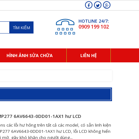
HOTLINE 24/7:
0909 199 102
TÌM KIẾM
HÌNH ẢNH SỬA CHỮA
LIÊN HỆ
 MP277 6AV6643-0DD01-1AX1 hư LCD
các lỗi hư hỏng trên tất cả các model, có sẵn linh kiện
P277 6AV6643-0DD01-1AX1 hư LCD, lỗi LCD không hiển
bị mờ, gây khó khăn cho người dùng...