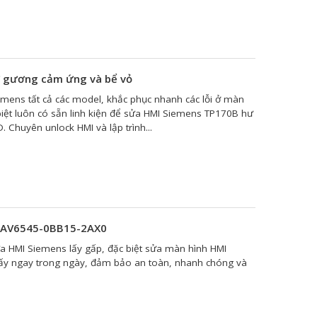
 gương cảm ứng và bể vỏ
mens tất cả các model, khắc phục nhanh các lỗi ở màn
iệt luôn có sẵn linh kiện để sửa HMI Siemens TP170B hư
Chuyên unlock HMI và lập trình...
 6AV6545-0BB15-2AX0
ữa HMI Siemens lấy gấp, đặc biệt sửa màn hình HMI
y ngay trong ngày, đảm bảo an toàn, nhanh chóng và