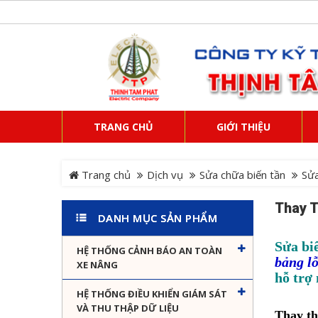
TRANG CHỦ
GIỚI THIỆU
Trang chủ
Dịch vụ
Sửa chữa biến tần
Sửa
Thay 
DANH MỤC SẢN PHẨM
Sửa bi
HỆ THỐNG CẢNH BÁO AN TOÀN
bảng l
XE NÂNG
hỗ trợ
HỆ THỐNG ĐIỀU KHIỂN GIÁM SÁT
VÀ THU THẬP DỮ LIỆU
Thay th