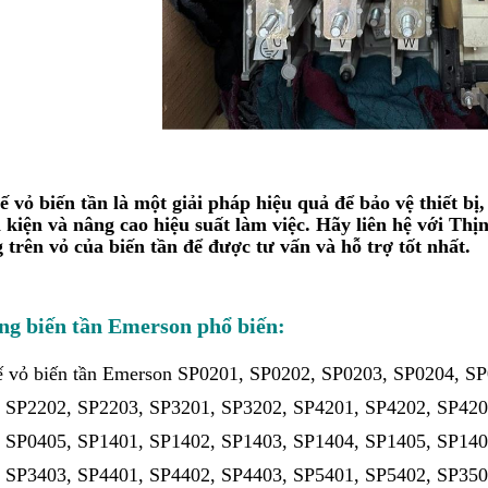
ế vỏ biến tần là một giải pháp hiệu quả để bảo vệ thiết bị
h kiện và nâng cao hiệu suất làm việc. Hãy liên hệ với T
 trên vỏ của biến tần để được tư vấn và hỗ trợ tốt nhất.
ng biến tần Emerson phổ biến:
ế vỏ biến tần Emerson SP0201, SP0202, SP0203, SP0204, S
 SP2202, SP2203, SP3201, SP3202, SP4201, SP4202, SP420
 SP0405, SP1401, SP1402, SP1403, SP1404, SP1405, SP140
 SP3403, SP4401, SP4402, SP4403, SP5401, SP5402, SP350