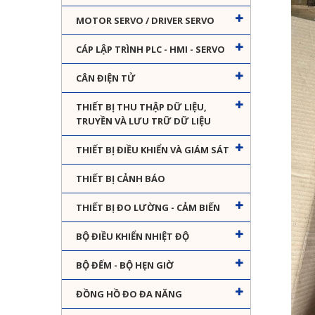
MOTOR SERVO / DRIVER SERVO
CÁP LẬP TRÌNH PLC - HMI - SERVO
CÂN ĐIỆN TỬ
THIẾT BỊ THU THẬP DỮ LIỆU,
TRUYỀN VÀ LƯU TRỮ DỮ LIỆU
THIẾT BỊ ĐIỀU KHIỂN VÀ GIÁM SÁT
THIẾT BỊ CẢNH BÁO
THIẾT BỊ ĐO LƯỜNG - CẢM BIẾN
BỘ ĐIỀU KHIỂN NHIỆT ĐỘ
BỘ ĐẾM - BỘ HẸN GIỜ
ĐỒNG HỒ ĐO ĐA NĂNG