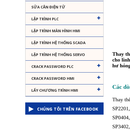
SỬA CÂN ĐIỆN TỬ
LẬP TRÌNH PLC
LẬP TRÌNH MÀN HÌNH HMI
LẬP TRÌNH HỆ THỐNG SCADA
Thay th
LẬP TRÌNH HỆ THỐNG SERVO
cho lin
hư hỏng
CRACK PASSWORD PLC
CRACK PASSWORD HMI
Các dò
LẤY CHƯƠNG TRÌNH HMI
Thay th
SP2201,
CHÚNG TÔI TRÊN FACEBOOK
SP0404,
SP3402,