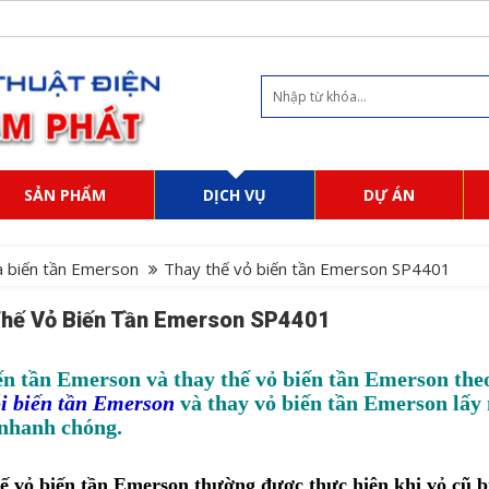
SẢN PHẨM
DỊCH VỤ
DỰ ÁN
 biến tần Emerson
Thay thế vỏ biến tần Emerson SP4401
Thế Vỏ Biến Tần Emerson SP4401
ến tần Emerson và thay thế vỏ biến tần Emerson theo
ỗi biến tần Emerson
và thay vỏ biến tần Emerson lấy 
 nhanh chóng.
ế vỏ biến tần Emerson thường được thực hiện khi vỏ cũ bị