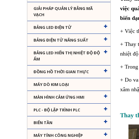
việc qu
GIẢI PHÁP QUẢN LÝ BẰNG MÃ
VẠCH
biến dạ
BẢNG LED ĐIỆN TỬ
+ Việc t
BẢNG ĐIỆN TỬ NĂNG SUẤT
+ Thay t
BẢNG LED HIỂN THỊ NHIỆT ĐỘ ĐỘ
nhiệt độ
ẨM
+ Trong 
ĐỒNG HỒ THỜI GIAN THỰC
+ Do va 
MÁY DÒ KIM LOẠI
xâm nhập
MÀN HÌNH CẢM ỨNG HMI
PLC - BỘ LẬP TRÌNH PLC
Thay t
BIẾN TẦN
MÁY TÍNH CÔNG NGHIỆP