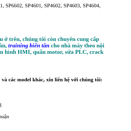
1, SP6602, SP4601, SP4602, SP4603, SP4604,
u ở trên, chúng tôi còn chuyên cung cấp
tần,
training biến tần
cho nhà máy theo nội
àn hình HMI, quấn motor, sửa PLC, crack
và các model khác, xin liên hệ với chúng tôi:
g
huận