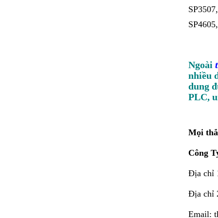
SP3507,
SP4605,
Ngoài
nhiều 
dung đ
PLC, un
Mọi thắ
Công T
Địa chỉ
Địa chỉ
Email: 