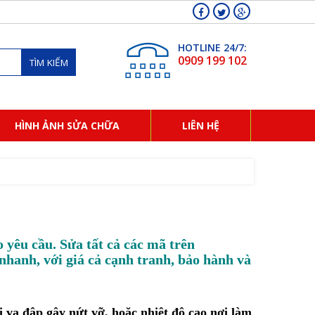
HOTLINE 24/7:
0909 199 102
TÌM KIẾM
HÌNH ẢNH SỬA CHỮA
LIÊN HỆ
 yêu cầu. Sửa tất cả các mã trên
nhanh, với giá cả cạnh tranh, bảo hành và
 va đập gây nứt vỡ, hoặc nhiệt độ cao nơi làm