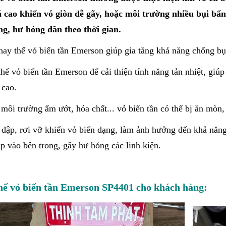
á cao khiến vỏ giòn dễ gãy, hoặc môi trường nhiều bụi bẩn
ng, hư hỏng dần theo thời gian.
hay thế vỏ biến tần Emerson giúp gia tăng khả năng chống b
hế vỏ biến tần Emerson để cải thiện tính năng tản nhiệt, giú
 cao.
môi trường ẩm ướt, hóa chất... vỏ biến tần có thể bị ăn mòn,
đập, rơi vỡ khiến vỏ biến dạng, làm ảnh hưởng đến khả năng 
 vào bên trong, gây hư hỏng các linh kiện.
hế vỏ biến tần Emerson SP4401 cho khách hàng: