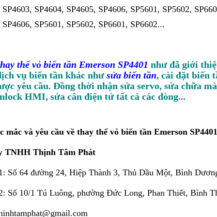
 SP4603, SP4604, SP4605, SP4606, SP5601, SP5602, SP660
 SP4606, SP5601, SP5602, SP6601, SP6602...
thay thế vỏ biến tần Emerson SP4401
như đã giới thiệ
dịch vụ biến tần khác như
sửa biến tần
, cài đặt biến 
ược yêu cầu. Đồng thời nhận sửa servo, sửa chữa m
lock HMI, sửa cân điện tử tất cả các dòng...
c mắc và yêu cầu về thay thế vỏ biến tần Emerson SP4401 
y TNHH Thịnh Tâm Phát
 1: Số 64 đường 24, Hiệp Thành 3, Thủ Dầu Một, Bình Dươn
 2: Số 10/1 Tú Luông, phường Đức Long, Phan Thiết, Bình T
thinhtamphat@gmail.com