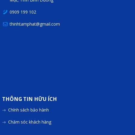
Liên hệ
0909 199 102
Đóng
thinhtamphat@gmail.com
TRÊN MẠNG XÃ HỘI
Facebook
Google
Twitter
THÔNG TIN HỮU ÍCH
Chính sách bảo hành
Gọi cho chúng tôi
Chăm sóc khách hàng
Nhắn tin