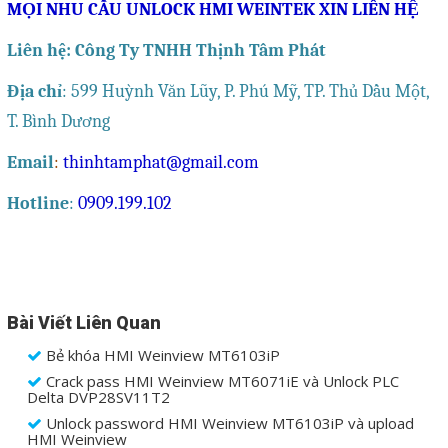
MỌI NHU CẦU UNLOCK HMI WEINTEK XIN LIÊN HỆ
Phụ kiện lắp tủ điện
Liên hệ: Công Ty TNHH Thịnh Tâm Phát
Giới thiệu
Địa chỉ
: 599 Huỳnh Văn Lũy, P. Phú Mỹ, TP. Thủ Dầu Một,
Dịch vụ
T. Bình Dương
Email
:
thinhtamphat@gmail.com
Thiết kế phần mềm giám sát
và quản lý
Hotline
:
0909.199.102
Thiết kế tủ điện công nghiệp
Sửa chữa biến tần
Sửa chữa PLC
Bài Viết Liên Quan
Sửa chữa màn hình HMI
Bẻ khóa HMI Weinview MT6103iP
Sửa Bộ điều khiển Servo, Bộ
Crack pass HMI Weinview MT6071iE và Unlock PLC
Delta DVP28SV11T2
điều khiển motor bước
Unlock password HMI Weinview MT6103iP và upload
HMI Weinview
Sửa chữa bộ nguồn