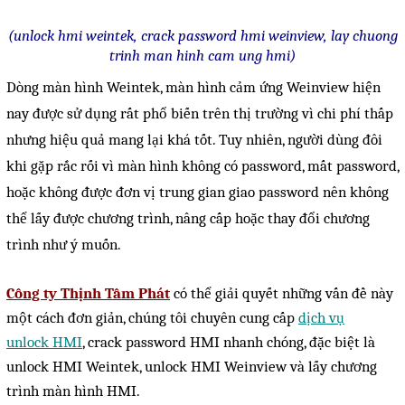
Giải pháp quản lý bằng mã
(unlock hmi weintek, crack password hmi weinview, lay chuong
trinh man hinh cam ung hmi)
vạch
Dòng
màn hình Weintek
,
màn hình cảm ứng Weinview
hiện
Bảng LED điện tử
nay được sử dụng rất phổ biến trên thị trường vì chi phí thấp
Bảng điện tử năng suất
nhưng hiệu quả mang lại khá tốt. Tuy nhiên, người dùng đôi
Bảng Led hiển thị nhiệt độ
khi gặp rắc rối vì màn hình không có password, mất password,
độ ẩm
hoặc không được đơn vị trung gian giao password nên không
thể lấy được chương trình, nâng cấp hoặc thay đổi chương
Đồng hồ thời gian thực
trình như ý muốn.
Máy dò kim loại
Màn hình cảm ứng HMI
Công ty Thịnh Tâm Phát
có thể giải quyết những vấn đề này
PLC - Bộ lập trình PLC
một cách đơn giản, chúng tôi chuyên cung cấp
dịch vụ
unlock HMI
, crack password HMI nhanh chóng, đặc biệt là
Biến tần
unlock HMI Weintek, unlock HMI Weinview và lấy chương
Máy tính công nghiệp
trình màn hình HMI.