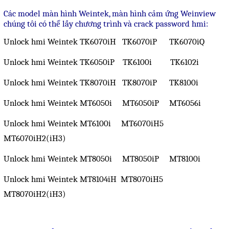
Motor Servo / Driver Servo
Các model màn hình Weintek, màn hình cảm ứng Weinview
Cáp lập trình PLC - HMI -
chúng tôi có thể lấy chương trình và crack password hmi:
Servo
Unlock hmi Weintek TK6070iH
TK6070iP
TK6070iQ
Cân Điện Tử
Unlock hmi Weintek TK6050iP TK6100i TK6102i
Thiết bị thu thập dữ liệu,
Unlock hmi Weintek TK8070iH TK8070iP TK8100i
truyền và lưu trữ dữ liệu
Unlock hmi Weintek MT6050i MT6050iP MT6056i
Thiết bị điều khiển và giám
Unlock hmi Weintek MT6100i MT6070iH5
sát
MT6070iH2(iH3)
Thiết bị cảnh báo
Unlock hmi Weintek MT8050i MT8050iP MT8100i
Thiết bị đo lường - Cảm biến
Unlock hmi Weintek MT8104iH MT8070iH5
Bộ điều khiển nhiệt độ
MT8070iH2(iH3)
Bộ đếm - Bộ hẹn giờ
Đồng hồ đo đa năng