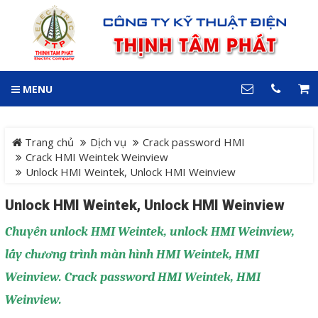
GIỎ HÀNG
0
MENU
DANH MỤC
LIÊN HỆ
Trang chủ
Hotline
Trang chủ
Dịch vụ
Crack password HMI
0909 199 102
Crack HMI Weintek Weinview
Unlock HMI Weintek, Unlock HMI Weinview
Dự án
Địa chỉ
Unlock HMI Weintek, Unlock HMI Weinview
Sản phẩm
64 đường 24, KDC Hiệp
Thành 3, P. Hiệp Thành, TP.
Chuyên
unlock HMI Weintek
, unlock HMI Weinview,
Thủ Dầu Một, Tỉnh Bình
Hệ Thống Cảnh Báo An
Dương
lấy chương trình màn hình HMI Weintek, HMI
Điện thoại
Toàn Xe Nâng
Weinview. Crack password HMI Weintek, HMI
0909 199 102
Hệ thống điều khiển giám
Weinview.
COPYRIGHT 2018. ALL RIGHTS RESERVED
sát và thu thập dữ liệu