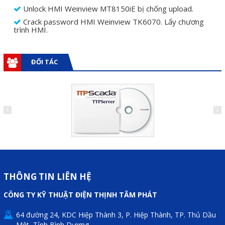
Unlock HMI Weinview MT8150iE bị chống upload.
Sửa motor - Quấn motor
Crack password HMI Weinview TK6070. Lấy chương
trình HMI.
Sửa Cân Điện Tử
Lập trình PLC
ĐỐI TÁC
Lập trình màn hình HMI
Lập trình hệ thống Scada
Lập trình hệ thống Servo
Crack password PLC
Crack password HMI
Lấy Chương Trình HMI
THÔNG TIN LIÊN HỆ
Thông tin hữu ích
CÔNG TY KỸ THUẬT ĐIỆN THỊNH TÂM PHÁT
Hình ảnh sửa chữa
64 đường 24, KDC Hiệp Thành 3, P. Hiệp Thành, TP. Thủ Dầu
Một, Tỉnh Bình Dương