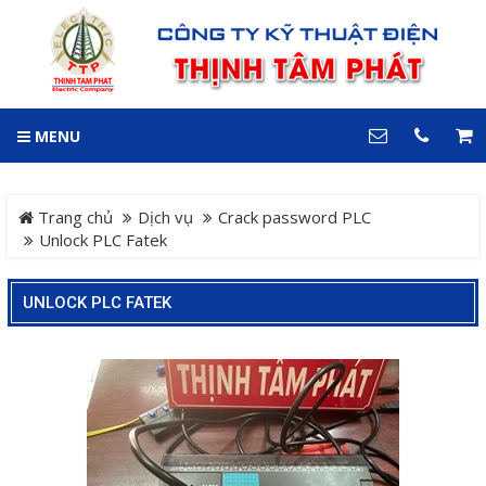
GIỎ HÀNG
0
MENU
DANH MỤC
LIÊN HỆ
Trang chủ
Hotline
Trang chủ
Dịch vụ
Crack password PLC
0909 199 102
Unlock PLC Fatek
Dự án
Địa chỉ
UNLOCK PLC FATEK
Sản phẩm
64 đường 24, KDC Hiệp
Thành 3, P. Hiệp Thành, TP.
Thủ Dầu Một, Tỉnh Bình
Hệ Thống Cảnh Báo An
Dương
Điện thoại
Toàn Xe Nâng
0909 199 102
Hệ thống điều khiển giám
COPYRIGHT 2018. ALL RIGHTS RESERVED
sát và thu thập dữ liệu