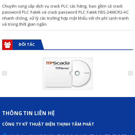
Motor Servo / Driver Servo
Chuyên cung cấp dịch vụ crack PLC các hãng, bao gồm cả crack
password PLC Fatek và crack password PLC Fatek FBS-24MCR2-AC
Cáp lập trình PLC - HMI -
nhanh chóng, xử lý các trường hợp mật khẩu với chi phí cạnh tranh
Servo
và trong thời gian ngắn.
Cân Điện Tử
Thiết bị thu thập dữ liệu,
ĐỐI TÁC
truyền và lưu trữ dữ liệu
Thiết bị điều khiển và giám
sát
Thiết bị cảnh báo
Thiết bị đo lường - Cảm biến
Bộ điều khiển nhiệt độ
THÔNG TIN LIÊN HỆ
Bộ đếm - Bộ hẹn giờ
CÔNG TY KỸ THUẬT ĐIỆN THỊNH TÂM PHÁT
Đồng hồ đo đa năng