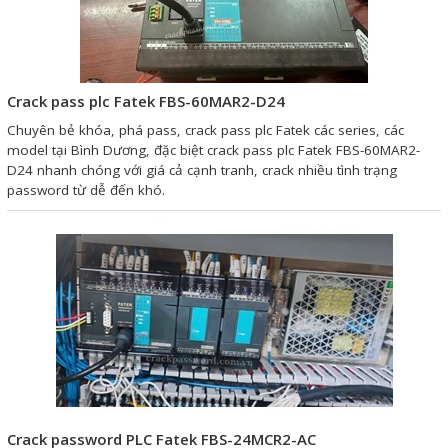
Giải pháp quản lý bằng mã
vạch
Crack pass plc Fatek FBS-60MAR2-D24
Bảng LED điện tử
Chuyên bẻ khóa, phá pass, crack pass plc Fatek các series, các
Bảng điện tử năng suất
model tại Bình Dương, đặc biệt crack pass plc Fatek FBS-60MAR2-
D24 nhanh chóng với giá cả cạnh tranh, crack nhiều tình trạng
Bảng Led hiển thị nhiệt độ
password từ dễ đến khó.
độ ẩm
Đồng hồ thời gian thực
Máy dò kim loại
Màn hình cảm ứng HMI
PLC - Bộ lập trình PLC
Biến tần
Máy tính công nghiệp
Crack password PLC Fatek FBS-24MCR2-AC