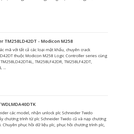
der TM258LD42DT - Modicon M258
c mã với tất cả các loại mật khẩu, chuyên crack
42DT thuộc Modicon M258 Logic Controller series cùng
, TM258LD42DT4L, TM258LF42DR, TM258LF42DT,
...
do TWDLMDA40DTK
ider các model, nhận unlock plc Schneider Twido
chương trình từ plc Schneider Twido cũ và nạp chương
. Chuyên phục hồi dữ liệu plc, phục hồi chương trình plc,