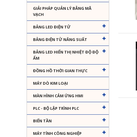
GIẢI PHÁP QUẢN LÝ BẰNG MÃ
VẠCH
BẢNG LED ĐIỆN TỬ
BẢNG ĐIỆN TỬ NĂNG SUẤT
BẢNG LED HIỂN THỊ NHIỆT ĐỘ ĐỘ
ẨM
ĐỒNG HỒ THỜI GIAN THỰC
MÁY DÒ KIM LOẠI
MÀN HÌNH CẢM ỨNG HMI
PLC - BỘ LẬP TRÌNH PLC
BIẾN TẦN
MÁY TÍNH CÔNG NGHIỆP