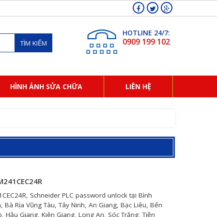
HOTLINE 24/7:
0909 199 102
TÌM KIẾM
HÌNH ẢNH SỬA CHỮA
LIÊN HỆ
TM241CEC24R
CEC24R, Schneider PLC password unlock tại Bình
, Bà Rịa Vũng Tàu, Tây Ninh, An Giang, Bạc Liêu, Bến
, Hậu Giang, Kiên Giang, Long An, Sóc Trăng, Tiền