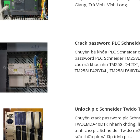
Giang, Trà Vinh, Vĩnh Long.
Crack password PLC Schnei
Chuyên bẻ khóa PLC Schneider cá
password PLC Schneider TM258LD
các mã khác như TM258LD42DT
TM258LF42DT4L, TM258LF66DT4L 
Unlock plc Schneider Twi
Chuyên crack password plc Schne
TWDLMDA40DTK nhanh chóng, lấy 
trình cho plc Schneider Twido mới
sửa chữa plc và lập trình plc...