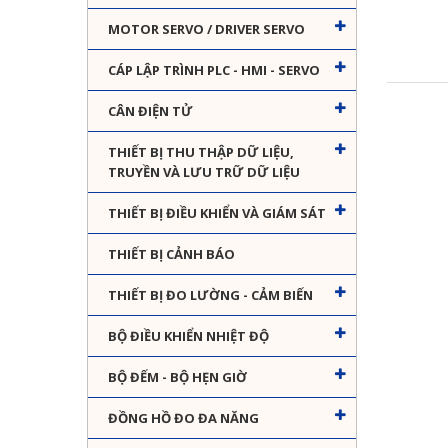
MOTOR SERVO / DRIVER SERVO
CÁP LẬP TRÌNH PLC - HMI - SERVO
CÂN ĐIỆN TỬ
THIẾT BỊ THU THẬP DỮ LIỆU,
TRUYỀN VÀ LƯU TRỮ DỮ LIỆU
THIẾT BỊ ĐIỀU KHIỂN VÀ GIÁM SÁT
THIẾT BỊ CẢNH BÁO
THIẾT BỊ ĐO LƯỜNG - CẢM BIẾN
BỘ ĐIỀU KHIỂN NHIỆT ĐỘ
BỘ ĐẾM - BỘ HẸN GIỜ
ĐỒNG HỒ ĐO ĐA NĂNG