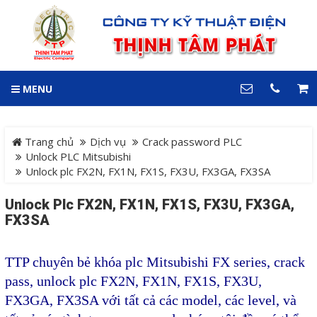
GIỎ HÀNG
0
MENU
DANH MỤC
LIÊN HỆ
Trang chủ
Hotline
Trang chủ
Dịch vụ
Crack password PLC
0909 199 102
Unlock PLC Mitsubishi
Unlock plc FX2N, FX1N, FX1S, FX3U, FX3GA, FX3SA
Dự án
Địa chỉ
Unlock Plc FX2N, FX1N, FX1S, FX3U, FX3GA,
Sản phẩm
64 đường 24, KDC Hiệp
FX3SA
Thành 3, P. Hiệp Thành, TP.
Thủ Dầu Một, Tỉnh Bình
Hệ Thống Cảnh Báo An
Dương
TTP chuyên bẻ khóa plc Mitsubishi FX series, crack
Điện thoại
Toàn Xe Nâng
0909 199 102
pass, unlock plc FX2N, FX1N, FX1S, FX3U,
Hệ thống điều khiển giám
FX3GA, FX3SA với tất cả các model, các level, và
COPYRIGHT 2018. ALL RIGHTS RESERVED
sát và thu thập dữ liệu