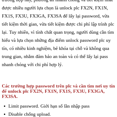
Motor Servo / Driver Servo
được nhiều người lựa chọn là unlock plc FX2N, FX1N,
Cáp lập trình PLC - HMI -
FX1S, FX3U, FX3GA, FX3SA để lấy lại password, vừa
Servo
tiết kiệm thời gian, vừa tiết kiệm được chi phí lập trình plc
Cân Điện Tử
lại. Tuy nhiên, vì tính chất quan trọng, người dùng cần tìm
Thiết bị thu thập dữ liệu,
hiểu và lựa chọn những địa điểm unlock password plc uy
truyền và lưu trữ dữ liệu
tín, có nhiều kinh nghiệm, bẻ khóa tại chỗ và không qua
trung gian, nhằm đảm bảo an toàn và có thể lấy lại pass
Thiết bị điều khiển và giám
nhanh chóng với chi phí hợp lý.
sát
Thiết bị cảnh báo
Thiết bị đo lường - Cảm biến
Các trường hợp password trên plc và cần tìm nơi uy tín
để unlock plc FX2N, FX1N, FX1S, FX3U, FX3GA,
Bộ điều khiển nhiệt độ
FX3SA.
Bộ đếm - Bộ hẹn giờ
Limit password. Giới hạn số lần nhập pass
Đồng hồ đo đa năng
Disable chống upload.