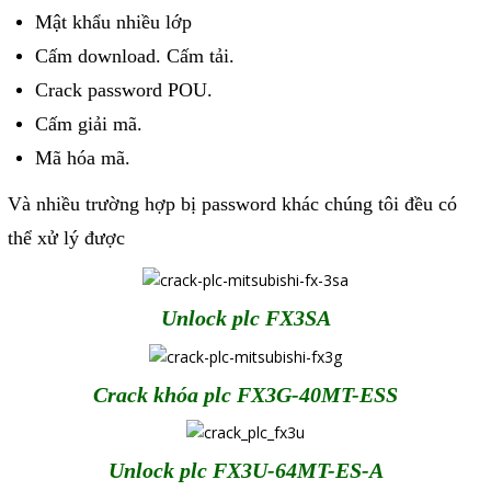
Phụ kiện lắp tủ điện
Mật khẩu nhiều lớp
Cấm download. Cấm tải.
Giới thiệu
Crack password POU.
Cấm giải mã.
Dịch vụ
Mã hóa mã.
Thiết kế phần mềm giám sát
Và nhiều trường hợp bị password khác chúng tôi đều có
và quản lý
thể xử lý được
Thiết kế tủ điện công nghiệp
Sửa chữa biến tần
Unlock plc FX3SA
Sửa chữa PLC
Sửa chữa màn hình HMI
Crack khóa plc FX3G-40MT-ESS
Sửa Bộ điều khiển Servo, Bộ
điều khiển motor bước
Unlock plc FX3U-64MT-ES-A
Sửa chữa bộ nguồn