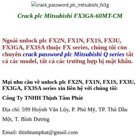
Sửa motor - Quấn motor
Crack plc Mitsubishi FX3GA-60MT-CM
Sửa Cân Điện Tử
Lập trình PLC
Ngoài unlock plc FX2N, FX1N, FX1S, FX3U,
Lập trình màn hình HMI
FX3GA, FX3SA thuộc FX series, chúng tôi còn
Lập trình hệ thống Scada
chuyên
crack password plc Mitsubishi Q series
tất
cả các model, tất cả các trường hợp bị mật khẩu.
Lập trình hệ thống Servo
Crack password PLC
Mọi nhu cầu về unlock plc FX2N, FX1N, FX1S, FX3U,
Crack password HMI
FX3GA, FX3SA series xin liên hệ với chúng tôi:
Lấy Chương Trình HMI
Công Ty TNHH Thịnh Tâm Phát
Địa chỉ: 599 Huỳnh Văn Lũy, P. Phú Mỹ, TP. Thủ Dầu
Thông tin hữu ích
Một, T. Bình Dương
Hình ảnh sửa chữa
Email: thinhtamphat@gmail.com