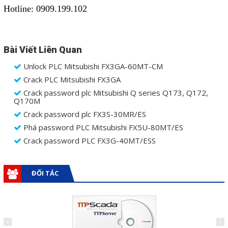
Hotline: 0909.199.102
Liên hệ
Đóng
Bài Viết Liên Quan
Unlock PLC Mitsubishi FX3GA-60MT-CM
TRÊN MẠNG XÃ HỘI
Crack PLC Mitsubishi FX3GA
Crack password plc Mitsubishi Q series Q173, Q172,
Facebook
Q170M
Crack password plc FX3S-30MR/ES
Google
Phá password PLC Mitsubishi FX5U-80MT/ES
Crack password PLC FX3G-40MT/ESS
Twitter
ĐỐI TÁC
Gọi cho chúng tôi
Nhắn tin