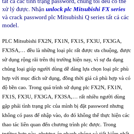
tất cả các tình trạng password, chúng tôi đều có thể
xử lý được. Nhận
unlock plc Mitsubishi FX series
Giải pháp quản lý bằng mã
và crack password plc Mitsubishi Q series tất cả các
vạch
model.
Bảng LED điện tử
PLC Mitsubishi FX2N, FX1N, FX1S, FX3U, FX3GA,
Bảng điện tử năng suất
FX3SA,… đều là những loại plc rất được ưa chuộng, được
Bảng Led hiển thị nhiệt độ
sử dụng rộng rãi trên thị trường hiện nay, vì sự đa dạng
độ ẩm
chủng loại giúp người dùng dễ dàng lựa chọn loại plc phù
Đồng hồ thời gian thực
hợp với mục đích sử dụng, đồng thời giá cả phù hợp và có
Máy dò kim loại
độ bền cao. Trong quá trình sử dụng plc FX2N, FX1N,
Màn hình cảm ứng HMI
FX1S, FX3U, FX3GA, FX3SA,… rất nhiều người dùng
PLC - Bộ lập trình PLC
gặp phải tình trạng plc của mình bị đặt password nhưng
Biến tần
không có pass để nhập vào, do đó không thể thực hiện các
thao tác liên quan đến chương trình plc được. Trong
Máy tính công nghiệp
trường hợp này, phương án nhanh chóng và tiết kiệm nhất