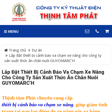
GIỎ HÀNG
0
MENU
DANH MỤC
LIÊN HỆ
Trang chủ
Hotline
Trang chủ
Dự án
0909 199 102
Lắp đặt thiết bị cảnh báo va chạm xe nâng cho công ty
sản xuất thức ăn chăn nuôi GUYOMARC’H
Dự án
Địa chỉ
Lắp Đặt Thiết Bị Cảnh Báo Va Chạm Xe Nâng
Sản phẩm
64 đường 24, KDC Hiệp
Cho Công Ty Sản Xuất Thức Ăn Chăn Nuôi
Thành 3, P. Hiệp Thành, TP.
GUYOMARC’H
Thủ Dầu Một, Tỉnh Bình
Hệ Thống Cảnh Báo An
Dương
Điện thoại
Toàn Xe Nâng
Thịnh tâm Phát chuyên cung cấp
0909 199 102
Hệ thống điều khiển giám
thiết bị cảnh báo va chạm xe nâng
, giúp giảm tình
COPYRIGHT 2018. ALL RIGHTS RESERVED
trạng tai nạn lao động do xe nâng gây ra bằng
sát và thu thập dữ liệu