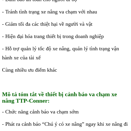
Motor Servo / Driver Servo
- Tránh tình trạng xe nâng va chạm với nhau
Cáp lập trình PLC - HMI -
Servo
- Giảm tối đa các thiệt hại về người và vật
Cân Điện Tử
- Hiện đại hóa trang thiết bị trong doanh nghiệp
Thiết bị thu thập dữ liệu,
- Hỗ trợ quản lý tốc độ xe nâng, quản lý tình trạng vận
truyền và lưu trữ dữ liệu
hành xe của tài xế
Thiết bị điều khiển và giám
Cùng nhiều ưu điểm khác
sát
Thiết bị cảnh báo
Mô tả tóm tắt về thiết bị cảnh báo va chạm xe
Thiết bị đo lường - Cảm biến
nâng TTP-Conner:
Bộ điều khiển nhiệt độ
- Chức năng cảnh báo va chạm sớm
Bộ đếm - Bộ hẹn giờ
- Phát ra cảnh báo “Chú ý có xe nâng” ngay khi xe nâng đi
Đồng hồ đo đa năng