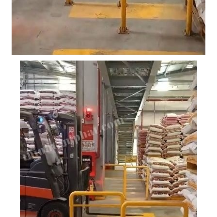
Liên hệ
Đóng
TRÊN MẠNG XÃ HỘI
Facebook
Google
Twitter
Gọi cho chúng tôi
Nhắn tin