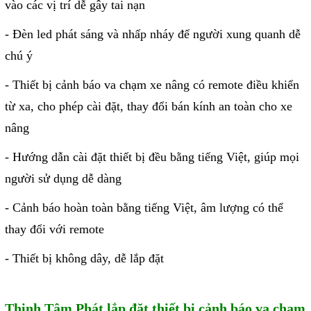
vào các vị trí dễ gây tai nạn
Phụ kiện lắp tủ điện
- Đèn led phát sáng và nhấp nháy để người xung quanh dễ
Giới thiệu
chú ý
Dịch vụ
- Thiết bị cảnh báo va chạm xe nâng có remote điều khiển
từ xa, cho phép cài đặt, thay đổi bán kính an toàn cho xe
Thiết kế phần mềm giám sát
nâng
và quản lý
- Hướng dẫn cài đặt thiết bị đều bằng tiếng Việt, giúp mọi
Thiết kế tủ điện công nghiệp
người sử dụng dễ dàng
Sửa chữa biến tần
- Cảnh báo hoàn toàn bằng tiếng Việt, âm lượng có thể
Sửa chữa PLC
thay đổi với remote
Sửa chữa màn hình HMI
- Thiết bị không dây, dễ lắp đặt
Sửa Bộ điều khiển Servo, Bộ
điều khiển motor bước
Thịnh Tâm Phát lắp đặt thiết bị cảnh báo va chạm
Sửa chữa bộ nguồn