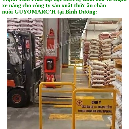
xe nâng cho công ty sản xuất thức ăn chăn
Sửa motor - Quấn motor
nuôi GUYOMARC’H tại Bình Dương:
Sửa Cân Điện Tử
Lập trình PLC
Lập trình màn hình HMI
Lập trình hệ thống Scada
Lập trình hệ thống Servo
Crack password PLC
Crack password HMI
Lấy Chương Trình HMI
Thông tin hữu ích
Hình ảnh sửa chữa