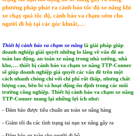
phương pháp phát ra cảnh báo tốc độ xe nâng khi
Giải pháp quản lý bằng mã
xe chạy quá tốc độ, cảnh báo va chạm sớm cho
vạch
người đi bộ tại các góc khuất,…
Bảng LED điện tử
Bảng điện tử năng suất
Thiết bị cảnh báo va chạm xe nâng
là giải pháp giúp
doanh nghiệp giải quyết những lo lắng về vấn đề an
Bảng Led hiển thị nhiệt độ
toàn lao động, an toàn xe nâng trong nhà xưởng, nhà
độ ẩm
kho,… thiết bị cảnh báo va chạm xe nâng TTP-Conner
sẽ giúp doanh nghiệp giả quyết các vấn đề trên một
Đồng hồ thời gian thực
cách nhanh chóng chỉ với chi phí rất thấp, nhưng chất
Máy dò kim loại
lượng cao, bền bỉ và hoạt động ổn định trong các môi
trường công nghiệp. Thiết bị cảnh báo va chạm xe nâng
Màn hình cảm ứng HMI
TTP-Conner mang lại những lợi ích như:
PLC - Bộ lập trình PLC
- Đảm bảo được tiêu chuẩn an toàn xe nâng hàng
Biến tần
- Giảm tối đa các tình trạng tai nạn xe nâng gây ra
Máy tính công nghiệp
- Đảm bảo an toàn cho người đi bộ