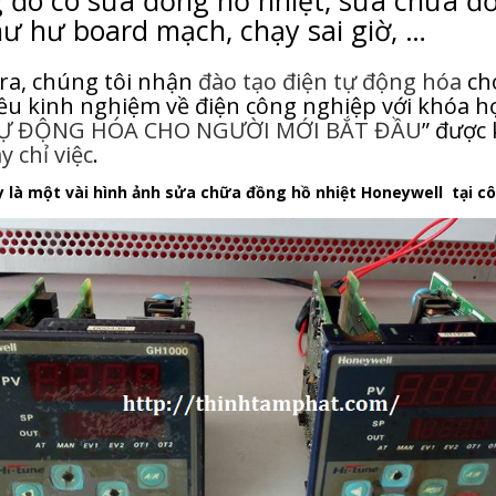
 đó có sửa đồng hồ nhiệt, sửa chữa đ
hư hư board mạch, chạy sai giờ, …
ra, chúng tôi nhận
đào tạo điện tự động hóa
ch
ều kinh nghiệm về điện công nghiệp với khóa họ
Ự ĐỘNG HÓA CHO NGƯỜI MỚI BẮT ĐẦU
” được
y chỉ việc
.
 là một vài hình ảnh sửa chữa đồng hồ nhiệt Honeywell tại c