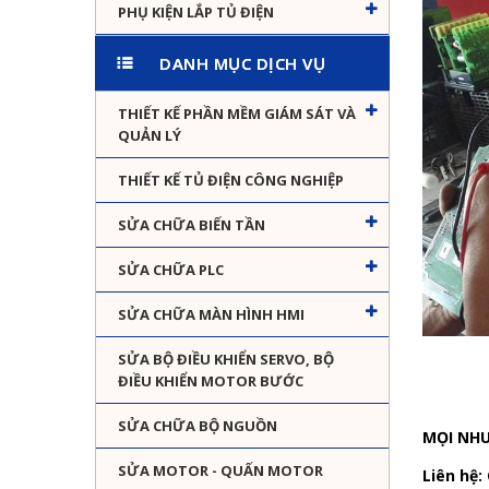
PHỤ KIỆN LẮP TỦ ĐIỆN
DANH MỤC DỊCH VỤ
THIẾT KẾ PHẦN MỀM GIÁM SÁT VÀ
QUẢN LÝ
THIẾT KẾ TỦ ĐIỆN CÔNG NGHIỆP
SỬA CHỮA BIẾN TẦN
SỬA CHỮA PLC
SỬA CHỮA MÀN HÌNH HMI
SỬA BỘ ĐIỀU KHIỂN SERVO, BỘ
ĐIỀU KHIỂN MOTOR BƯỚC
SỬA CHỮA BỘ NGUỒN
MỌI NH
SỬA MOTOR - QUẤN MOTOR
Liên hệ