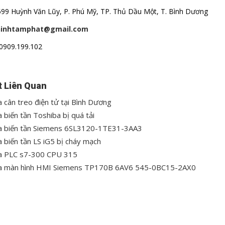
 599 Huỳnh Văn Lũy, P. Phú Mỹ, TP. Thủ Dầu Một, T. Bình Dương
hinhtamphat@gmail.com
 0909.199.102
t Liên Quan
 cân treo điện tử tại Bình Dương
 biến tần Toshiba bị quá tải
 biến tần Siemens 6SL3120-1TE31-3AA3
 biến tần LS iG5 bị cháy mạch
 PLC s7-300 CPU 315
 màn hình HMI Siemens TP170B 6AV6 545-0BC15-2AX0