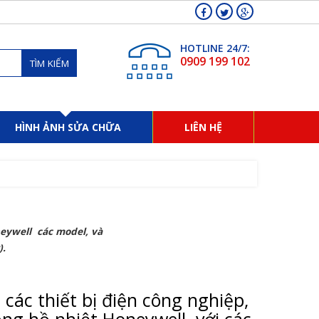
HOTLINE 24/7:
0909 199 102
TÌM KIẾM
HÌNH ẢNH SỬA CHỮA
LIÊN HỆ
neywell các model, và
).
các thiết bị điện công nghiệp,