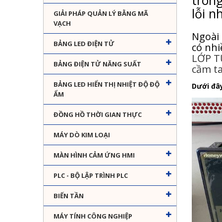
trong
lỗi n
GIẢI PHÁP QUẢN LÝ BẰNG MÃ
VẠCH
Ngoài 
BẢNG LED ĐIỆN TỬ
có nhi
LỚP T
BẢNG ĐIỆN TỬ NĂNG SUẤT
cầm ta
BẢNG LED HIỂN THỊ NHIỆT ĐỘ ĐỘ
Dưới đây
ẨM
ĐỒNG HỒ THỜI GIAN THỰC
MÁY DÒ KIM LOẠI
MÀN HÌNH CẢM ỨNG HMI
PLC - BỘ LẬP TRÌNH PLC
BIẾN TẦN
MÁY TÍNH CÔNG NGHIỆP