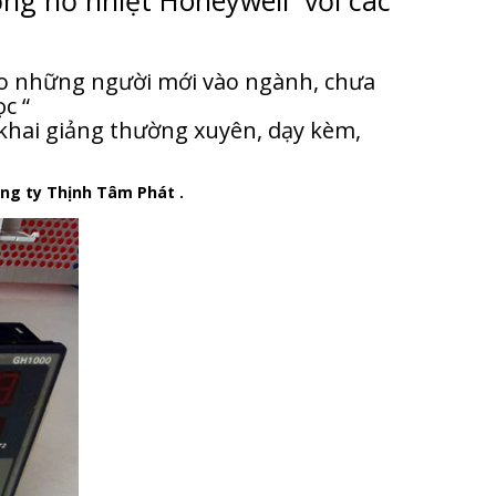
ồng hồ nhiệt Honeywell với các
o những người mới vào ngành, chưa
c “
 khai giảng thường xuyên, dạy kèm,
ông ty Thịnh Tâm Phát .