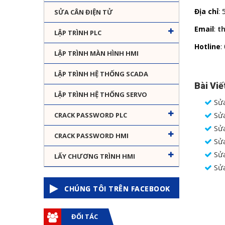
Địa chỉ
:
SỬA CÂN ĐIỆN TỬ
Email
:
t
LẬP TRÌNH PLC
Hotline
:
LẬP TRÌNH MÀN HÌNH HMI
LẬP TRÌNH HỆ THỐNG SCADA
Bài Viế
LẬP TRÌNH HỆ THỐNG SERVO
Sửa
Sửa
CRACK PASSWORD PLC
Sửa
CRACK PASSWORD HMI
Sửa
Sửa
LẤY CHƯƠNG TRÌNH HMI
Sửa
CHÚNG TÔI TRÊN FACEBOOK
ĐỐI TÁC