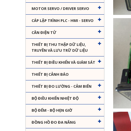
MOTOR SERVO / DRIVER SERVO
CÁP LẬP TRÌNH PLC - HMI - SERVO
CÂN ĐIỆN TỬ
THIẾT BỊ THU THẬP DỮ LIỆU,
TRUYỀN VÀ LƯU TRỮ DỮ LIỆU
THIẾT BỊ ĐIỀU KHIỂN VÀ GIÁM SÁT
THIẾT BỊ CẢNH BÁO
THIẾT BỊ ĐO LƯỜNG - CẢM BIẾN
BỘ ĐIỀU KHIỂN NHIỆT ĐỘ
BỘ ĐẾM - BỘ HẸN GIỜ
ĐỒNG HỒ ĐO ĐA NĂNG