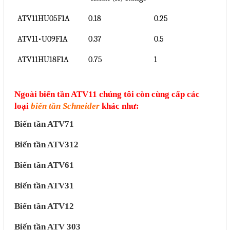
ATV11HU05F1A
0.18
0.25
ATV11•U09F1A
0.37
0.5
ATV11HU18F1A
0.75
1
Ngoài biến tần ATV11 chúng tôi còn cùng cấp các
loại
biến tần Schneider
khác như:
Biến tần ATV71
Biến tần ATV312
Biến tần ATV61
Biến tần ATV31
Biến tần ATV12
Biến tần ATV 303