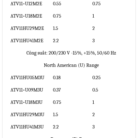
ATV11•U12M2E
0.55
0.75
Mail
ATV11•U18M2E
0.75
1
ATV11HU29M2E
1.5
2
COPYRIGHT 2018. ALL RIGHTS RESERVED
ATV11HU41M2E
2.2
3
Công suất: 200/230 V -15%, +15%, 50/60 Hz
North American (U) Range
ATV11HU05M3U
0.18
0.25
ATV11•U09M3U
0.37
0.5
ATV11•U18M3U
0.75
1
ATV11HU29M3U
1.5
2
ATV11HU41M3U
2.2
3