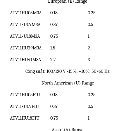
European (E) Range
ATV11HU05M3A
0.18
0.25
ATV11•U09M3A
0.37
0.5
ATV11•U18M3A
0.75
1
ATV11HU29M3A
1.5
2
ATV11HU41M3A
2.2
3
Công suất: 100/120 V -15%, +10%, 50/60 Hz
North American (U) Range
ATV11HU05F1U
0.18
0.25
ATV11•U09F1U
0.37
0.5
ATV11HU18F1U
0.75
1
Asian (A) Range