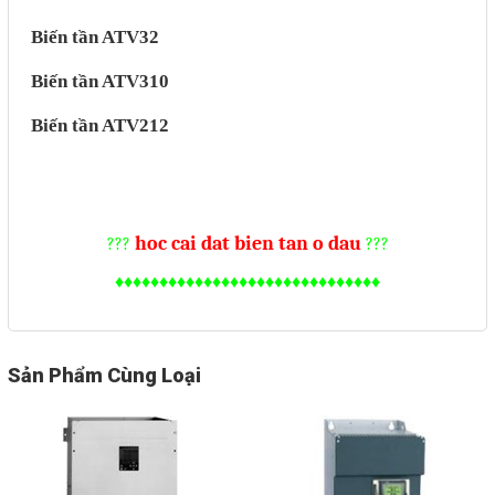
Biến tần ATV32
Biến tần ATV310
Biến tần ATV212
hoc cai dat bien tan o dau
???
???
♦♦♦♦♦♦♦♦♦♦♦♦♦♦♦♦♦♦♦♦♦♦♦♦♦♦♦♦♦♦
Sản Phẩm Cùng Loại