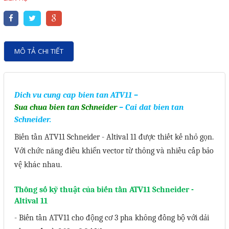
Motor Servo / Driver Servo
Cáp lập trình PLC - HMI -
Servo
MÔ TẢ CHI TIẾT
Cân Điện Tử
Thiết bị thu thập dữ liệu,
truyền và lưu trữ dữ liệu
Dich vu cung cap
bien tan ATV11
–
Sua chua bien tan Schneider
– Cai dat bien tan
Thiết bị điều khiển và giám
Schneider.
sát
Biến tần ATV11 Schneider - Altival 11 được thiết kế nhỏ gọn.
Thiết bị cảnh báo
Với chức năng điều khiển vector từ thông và nhiều cấp bảo
Thiết bị đo lường - Cảm biến
vệ khác nhau.
Bộ điều khiển nhiệt độ
Thông số kỹ thuật của biến tần ATV11 Schneider -
Bộ đếm - Bộ hẹn giờ
Altival 11
Đồng hồ đo đa năng
- Biến tần
ATV11
cho động cơ 3 pha không đồng bộ với dải