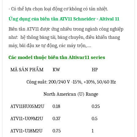
- Có thể lựa chọn loại động cơ không có tản nhiệt.
Sửa motor - Quấn motor
Ứng dụng của biến tần ATV11 Schneider - Altival 11
Sửa Cân Điện Tử
Biến tần ATV11 được ứng nhiều trong ngành công nghiệp
Lập trình PLC
như: hệ thống băng tải, băng chuyền, điều khiển thang
Lập trình màn hình HMI
máy, bãi đậu xe tự động, các máy trộn,….
Lập trình hệ thống Scada
Các model thuộc biến tần Altivar11 series
Lập trình hệ thống Servo
MÃ SẢN PHẨM
KW
HP
Crack password PLC
Công suất: 200/240 V -15%, +10%, 50/60 Hz
Crack password HMI
North American (U) Range
Lấy Chương Trình HMI
ATV11HU05M2U
0.18
0.25
Thông tin hữu ích
ATV11•U09M2U
0.37
0.5
Hình ảnh sửa chữa
ATV11•U18M2U
0.75
1