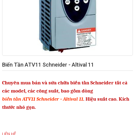
Giải pháp quản lý bằng mã
vạch
Bảng LED điện tử
Bảng điện tử năng suất
Bảng Led hiển thị nhiệt độ
độ ẩm
Biến Tần ATV11 Schneider - Altival 11
Đồng hồ thời gian thực
Chuyên mua bán và sửa chữa biến tần Schneider tất cả
Máy dò kim loại
các model, các công suất, bao gồm dòng
Màn hình cảm ứng HMI
biến tần ATV11 Schneider - Altival 11
. Hiệu suất cao. Kích
PLC - Bộ lập trình PLC
thước nhỏ gọn.
Biến tần
Máy tính công nghiệp
LIÊN HỆ