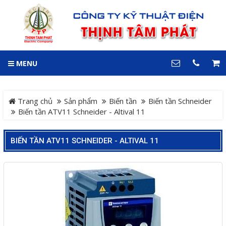
GIỎ HÀNG
0
MENU
DANH MỤC
LIÊN HỆ
Trang chủ
Hotline
Trang chủ
Sản phẩm
Biến tần
Biến tần Schneider
0909 199 102
Biến tần ATV11 Schneider - Altival 11
Dự án
Địa chỉ
BIẾN TẦN ATV11 SCHNEIDER - ALTIVAL 11
Sản phẩm
64 đường 24, KDC Hiệp
Thành 3, P. Hiệp Thành, TP.
Thủ Dầu Một, Tỉnh Bình
Hệ Thống Cảnh Báo An
Dương
Điện thoại
Toàn Xe Nâng
0909 199 102
Hệ thống điều khiển giám
COPYRIGHT 2018. ALL RIGHTS RESERVED
sát và thu thập dữ liệu