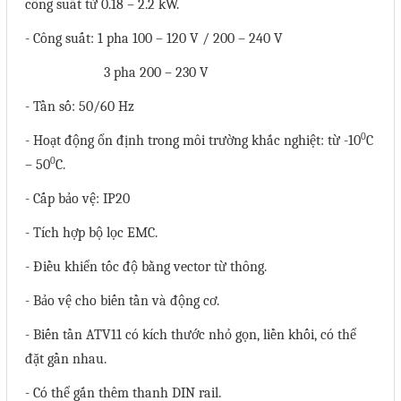
công suất từ 0.18 – 2.2 kW.
Phụ kiện lắp tủ điện
- Công suất: 1 pha 100 – 120 V / 200 – 240 V
Giới thiệu
3 pha 200 – 230 V
Dịch vụ
-
Tần số: 50/60 Hz
0
- Hoạt động ổn định trong môi trường khắc nghiệt: từ -10
C
Thiết kế phần mềm giám sát
0
– 50
C.
và quản lý
- Cấp bảo vệ: IP20
Thiết kế tủ điện công nghiệp
- Tích hợp bộ lọc EMC.
Sửa chữa biến tần
- Điều khiển tốc độ bằng vector từ thông.
Sửa chữa PLC
- Bảo vệ cho biến tần và động cơ.
Sửa chữa màn hình HMI
Sửa Bộ điều khiển Servo, Bộ
-
Biến tần
ATV11 có
kích thước nhỏ gọn, liền khối, có thể
đặt gần nhau.
điều khiển motor bước
- Có thể gắn thêm thanh DIN rail.
Sửa chữa bộ nguồn