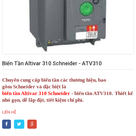
Giải pháp quản lý bằng mã
vạch
Bảng LED điện tử
Bảng điện tử năng suất
Bảng Led hiển thị nhiệt độ
Biến Tần Altivar 310 Schneider - ATV310
độ ẩm
Đồng hồ thời gian thực
Chuyên cung cấp biến tần các thương hiệu, bao
Máy dò kim loại
gồm Schneider và đặc biệt là
.
biến tần Altivar 310 Schneider
-
biến tần
ATV310
Thiết kế
Màn hình cảm ứng HMI
nhỏ gọn, dễ lắp đặt,
tiết kiệm chi phí.
PLC - Bộ lập trình PLC
LIÊN HỆ
Biến tần
Máy tính công nghiệp