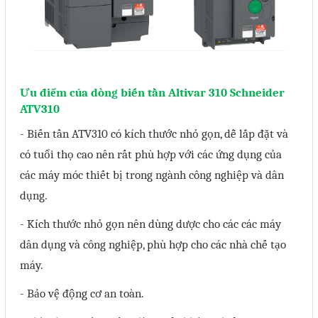
Sửa motor - Quấn motor
Sửa Cân Điện Tử
Lập trình PLC
Ưu điểm của dòng biến tần Altivar 310 Schneider
Lập trình màn hình HMI
ATV310
Lập trình hệ thống Scada
- Biến tần ATV310 có kích thước nhỏ gọn, dễ lắp đặt và
Lập trình hệ thống Servo
có tuổi thọ cao nên rất phù hợp với các ứng dụng của
Crack password PLC
các máy móc thiết bị trong ngành công nghiệp và dân
dụng.
Crack password HMI
Lấy Chương Trình HMI
- Kích thước nhỏ gọn nên dùng dược cho các các máy
dân dụng và công nghiệp, phù hợp cho các nhà chế tạo
Thông tin hữu ích
máy.
- Bảo vệ động cơ an toàn.
Hình ảnh sửa chữa