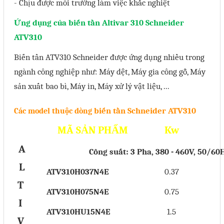
- Chịu được môi trường làm việc khắc nghiệt
Liên hệ
Ứng dụng của biến tần Altivar 310 Schneider
Đóng
ATV310
Biến tần ATV310 Schneider được ứng dụng nhiều trong
TRÊN MẠNG XÃ HỘI
ngành công nghiệp như: Máy dệt, Máy gia công gỗ, Máy
sản xuất bao bì, Máy in, Máy xử lý vật liệu, ...
Facebook
biến tần Schneider ATV310
Các model thuộc dòng
Google
MÃ SẢN PHẨM
Kw
Twitter
A
Công suất: 3 Pha, 380 - 460V, 50/60
L
ATV310H037N4E
0.37
T
Gọi cho chúng tôi
ATV310H075N4E
0.75
I
ATV310HU15N4E
1.5
Nhắn tin
V