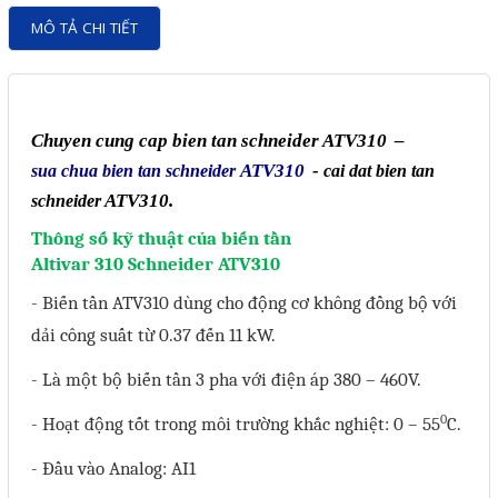
Motor Servo / Driver Servo
MÔ TẢ CHI TIẾT
Cáp lập trình PLC - HMI -
Servo
Cân Điện Tử
Chuyen cung cap bien tan schneider
ATV310
–
Thiết bị thu thập dữ liệu,
ATV310
-
sua chua bien tan schneider
cai dat bien tan
ATV310.
truyền và lưu trữ dữ liệu
schneider
Thông số kỹ thuật của biến tần
Thiết bị điều khiển và giám
Altivar 310 Schneider ATV310
sát
- Biến tần ATV310 dùng cho động cơ không đồng bộ với
Thiết bị cảnh báo
dải công suất từ 0.37 đến 11 kW.
Thiết bị đo lường - Cảm biến
- Là một bộ biến tần 3 pha với điện áp 380 – 460V.
Bộ điều khiển nhiệt độ
0
- Hoạt động tốt trong môi trường khắc nghiệt: 0 – 55
C.
Bộ đếm - Bộ hẹn giờ
- Đầu vào Analog: AI1
Đồng hồ đo đa năng