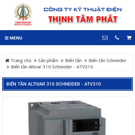
GIỎ HÀNG
0
MENU
DANH MỤC
LIÊN HỆ
Trang chủ
Hotline
Trang chủ
Sản phẩm
Biến tần
Biến tần Schneider
0909 199 102
Biến tần Altivar 310 Schneider - ATV310
Dự án
Địa chỉ
BIẾN TẦN ALTIVAR 310 SCHNEIDER - ATV310
Sản phẩm
64 đường 24, KDC Hiệp
Thành 3, P. Hiệp Thành, TP.
Thủ Dầu Một, Tỉnh Bình
Hệ Thống Cảnh Báo An
Dương
Điện thoại
Toàn Xe Nâng
0909 199 102
Hệ thống điều khiển giám
COPYRIGHT 2018. ALL RIGHTS RESERVED
sát và thu thập dữ liệu