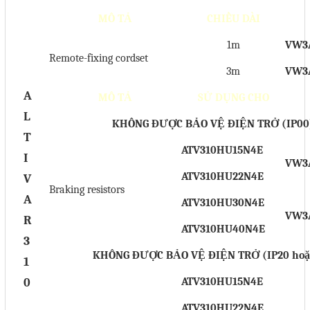
MÔ TẢ
CHIỀU DÀI
1m
VW3
Remote-fixing cordset
3m
VW3
A
MÔ TẢ
SỬ DỤNG CHO
L
KHÔNG ĐƯỢC BẢO VỆ ĐIỆN TRỞ (IP00
T
ATV310HU15N4E
I
VW3
ATV310HU22N4E
V
Braking resistors
A
ATV310HU30N4E
VW3
R
ATV310HU40N4E
3
KHÔNG ĐƯỢC BẢO VỆ ĐIỆN TRỞ (IP20 hoặ
1
0
ATV310HU15N4E
ATV310HU22N4E