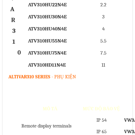
ATV310HU22N4E
2.2
A
Mail
ATV310HU30N4E
3
R
ATV310HU40N4E
4
3
COPYRIGHT 2018. ALL RIGHTS RESERVED
ATV310HU55N4E
5.5
1
0
ATV310HU75N4E
7.5
ATV310HD11N4E
11
ALTIVAR310 SERIES
- PHỤ KIỆN
MÔ TẢ
MỨC ĐỘ BẢO VỆ
IP 54
VW3
Remote display terminals
IP 65
VW3