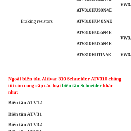
VW3
ATV310HU30N4E
Braking resistors
ATV310HU40N4E
ATV310HU55N4E
VW3
ATV310HU75N4E
ATV310HD11N4E
VW3
biến tần Altivar 310 Schneider ATV310
Ngoài
chúng
tôi còn cung cấp các loại
biến tần Schneider
khác
như:
Biến tần ATV12
Biến tần ATV31
Biến tần ATV32