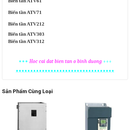
Biến tần ATV61
Biến tần ATV71
Biến tần ATV212
Biến tần ATV303
Biến tần ATV312
+++
Hoc cai dat bien tan o binh duong
+++
ᴥᴥᴥᴥᴥᴥᴥᴥᴥᴥᴥᴥᴥᴥᴥᴥᴥᴥᴥᴥᴥᴥᴥᴥᴥᴥᴥᴥᴥᴥᴥᴥᴥᴥ
Sản Phẩm Cùng Loại