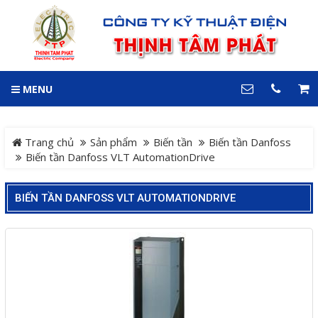
GIỎ HÀNG
0
MENU
DANH MỤC
LIÊN HỆ
Trang chủ
Hotline
Trang chủ
Sản phẩm
Biến tần
Biến tần Danfoss
0909 199 102
Biến tần Danfoss VLT AutomationDrive
Dự án
Địa chỉ
BIẾN TẦN DANFOSS VLT AUTOMATIONDRIVE
Sản phẩm
64 đường 24, KDC Hiệp
Thành 3, P. Hiệp Thành, TP.
Thủ Dầu Một, Tỉnh Bình
Hệ Thống Cảnh Báo An
Dương
Điện thoại
Toàn Xe Nâng
0909 199 102
Hệ thống điều khiển giám
COPYRIGHT 2018. ALL RIGHTS RESERVED
sát và thu thập dữ liệu