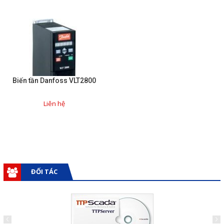
Sửa motor - Quấn motor
Sửa Cân Điện Tử
Lập trình PLC
Lập trình màn hình HMI
Biến tần Danfoss VLT2800
Lập trình hệ thống Scada
Lập trình hệ thống Servo
Liên hệ
Crack password PLC
Crack password HMI
Lấy Chương Trình HMI
ĐỐI TÁC
Thông tin hữu ích
Hình ảnh sửa chữa