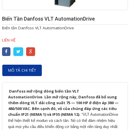
Giải pháp quản lý bằng mã
Biến Tần Danfoss VLT AutomationDrive
vạch
Biến tần Danfoss VLT AutomationDrive
Bảng LED điện tử
LIÊN HỆ
Bảng điện tử năng suất
Bảng Led hiển thị nhiệt độ
độ ẩm
MÔ TẢ CHI TIẾT
Đồng hồ thời gian thực
Máy dò kim loại
Màn hình cảm ứng HMI
Danfoss mở rộng dòng biến tần VLT
AutomationDrive.
Lần mở rộng này, Danfoss đã bổ sung
PLC - Bộ lập trình PLC
thêm dòng VLT dải công suất 75 — 100 HP ở điện áp 380 —
480/500 VAC. Bên cạnh đó, vỏ của chúng đáp ứng các tiêu
Biến tần
chuẩn IP21 (NEMA 1) và IP55 (NEMA 12).
“VLT AutomationDrive
thể hiện thiết kế mođun và cách tân. Nó có thể đảm nhiệm hiệu
Máy tính công nghiệp
quả mọi yêu cầu điều khiển động cơ bằng một nền tảng duy nhất.