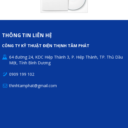
Liên hệ
Đóng
THÔNG TIN LIÊN HỆ
TRÊN MẠNG XÃ HỘI
CÔNG TY KỸ THUẬT ĐIỆN THỊNH TÂM PHÁT
Facebook
64 đường 24, KDC Hiệp Thành 3, P. Hiệp Thành, TP. Thủ Dầu
Một, Tỉnh Bình Dương
Google
0909 199 102
Twitter
thinhtamphat@gmail.com
Gọi cho chúng tôi
Nhắn tin