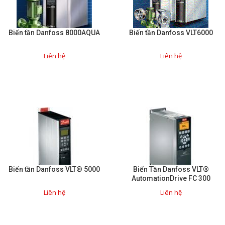
Phụ kiện lắp tủ điện
Biến tần Danfoss 8000AQUA
Giới thiệu
Biến tần Danfoss VLT6000
Liên hệ
Liên hệ
Dịch vụ
Thiết kế phần mềm giám sát
và quản lý
Thiết kế tủ điện công nghiệp
Sửa chữa biến tần
Sửa chữa PLC
Sửa chữa màn hình HMI
Biến tần Danfoss VLT® 5000
Biến Tần Danfoss VLT®
AutomationDrive FC 300
Sửa Bộ điều khiển Servo, Bộ
Liên hệ
Liên hệ
điều khiển motor bước
Sửa chữa bộ nguồn