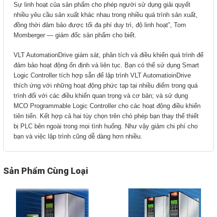
Motor Servo / Driver Servo
Sự linh hoạt của sản phẩm cho phép người sử dụng giải quyết
nhiều yêu cầu sản xuất khác nhau trong nhiều quá trình sản xuất,
Cáp lập trình PLC - HMI -
đồng thời đảm bảo được tối đa phí duy trì, độ linh hoạt”, Tom
Momberger — giám đốc sản phẩm cho biết.
Servo
Cân Điện Tử
VLT AutomationDrive giám sát, phân tích và điều khiển quá trình để
đảm bảo hoạt động ổn định và liên tục. Bạn có thể sử dụng Smart
Thiết bị thu thập dữ liệu,
Logic Controller tích hợp sẵn để lập trình VLT AutomatioinDrive
thích ứng với những hoạt động phức tạp tại nhiều điểm trong quá
truyền và lưu trữ dữ liệu
trình đối với các điều khiển quan trọng và cơ bản; và sử dụng
Thiết bị điều khiển và giám
MCO Programmable Logic Controller cho các hoạt động điều khiển
tiên tiến. Kết hợp cả hai tùy chọn trên chó phép bạn thay thế thiết
sát
bị PLC bên ngoài trong mọi tình huống. Như vậy giảm chi phí cho
bạn và việc lập trình cũng dễ dàng hơn nhiều.
Thiết bị cảnh báo
Thiết bị đo lường - Cảm biến
Sản Phẩm Cùng Loại
Bộ điều khiển nhiệt độ
Bộ đếm - Bộ hẹn giờ
Đồng hồ đo đa năng