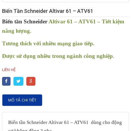
Giải pháp quản lý bằng mã
Biến Tần Schneider Altivar 61 – ATV61
vạch
Biến tần Schneider
Altivar 61 – ATV61 – Tiết kiệm
Bảng LED điện tử
năng lượng.
Bảng điện tử năng suất
Tương thích với nhiều mạng giao tiếp.
Bảng Led hiển thị nhiệt độ
Được sử dụng nhiều trong ngành công nghiệp
.
độ ẩm
LIÊN HỆ
Đồng hồ thời gian thực
Máy dò kim loại
Màn hình cảm ứng HMI
MÔ TẢ CHI TIẾT
PLC - Bộ lập trình PLC
Biến tần
Biến tần
Máy tính công nghiệp
Schneider Altivar 61 – ATV61 dùng cho động
cơ không đồng 3 pha.