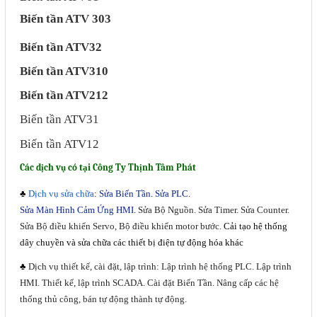
Biến tần ATV 303
Sửa motor - Quấn motor
Sửa Cân Điện Tử
Biến tần ATV32
Lập trình PLC
Biến tần ATV310
Biến tần ATV212
Lập trình màn hình HMI
Biến tần ATV31
Lập trình hệ thống Scada
Biến tần ATV12
Lập trình hệ thống Servo
Các dịch vụ có tại Công Ty Thịnh Tâm Phát
Crack password PLC
Crack password HMI
♣
Dịch vụ sửa chữa
:
Sửa Biến Tần
.
Sửa PLC
.
Sửa Màn Hình Cảm Ứng HMI
.
Sửa Bộ Nguồn. Sửa Timer. Sửa Counter.
Lấy Chương Trình HMI
Sửa Bộ điều khiển Servo, Bộ điều khiển motor bước.
Cải tạo hệ thống
dây chuyền và sửa chữa các thiết bị điện tự động hóa khác
Thông tin hữu ích
♣
Dịch vụ thiết kế, cài đặt, lập trình: Lập trình hệ thống PLC. Lập trình
HMI. Thiết kế, lập trình SCADA. Cài đặt Biến Tần. Nâng cấp các hệ
Hình ảnh sửa chữa
thống thủ công, bán tự động thành tự động.