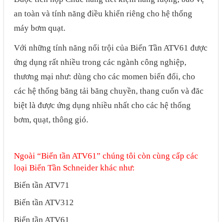
Phụ kiện lắp tủ điện
an toàn và tính năng điều khiển riêng cho hệ thống
máy bơm quạt.
Giới thiệu
Với những tính năng nổi trội của Biến Tần ATV61 được
Dịch vụ
ứng dụng rất nhiều trong các ngành công nghiệp,
thương mại như: dùng cho các momen biến đổi, cho
Thiết kế phần mềm giám sát
các hệ thống băng tải băng chuyền, thang cuốn và đăc
và quản lý
biệt là được ứng dụng nhiều nhất cho các hệ thống
Thiết kế tủ điện công nghiệp
bơm, quạt, thông gió.
Sửa chữa biến tần
Sửa chữa PLC
Ngoài “Biến tần ATV61” chúng tôi còn cùng cấp các
Sửa chữa màn hình HMI
loại
Biến Tần Schneider
khác như:
Sửa Bộ điều khiển Servo, Bộ
Biến tần ATV71
điều khiển motor bước
Biến tần ATV312
Sửa chữa bộ nguồn
Biến tần ATV61