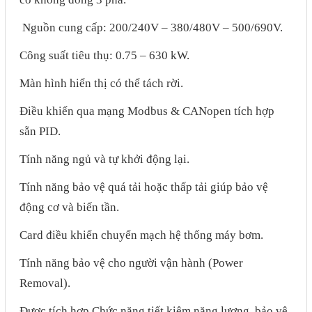
Motor Servo / Driver Servo
Nguồn cung cấp: 200/240V – 380/480V – 500/690V.
Cáp lập trình PLC - HMI -
Servo
Công suất tiêu thụ: 0.75 – 630 kW.
Cân Điện Tử
Màn hình hiển thị có thể tách rời.
Thiết bị thu thập dữ liệu,
Điều khiển qua mạng Modbus & CANopen tích hợp
truyền và lưu trữ dữ liệu
sẵn PID.
Thiết bị điều khiển và giám
Tính năng ngủ và tự khởi động lại.
sát
Tính năng bảo vệ quá tải hoặc thấp tải giúp bảo vệ
Thiết bị cảnh báo
động cơ và biến tần.
Thiết bị đo lường - Cảm biến
Card điều khiển chuyển mạch hệ thống máy bơm.
Bộ điều khiển nhiệt độ
Tính năng bảo vệ cho người vận hành (Power
Bộ đếm - Bộ hẹn giờ
Removal).
Đồng hồ đo đa năng
Được tích hợp Chức năng tiết kiệm năng lượng, bảo vệ