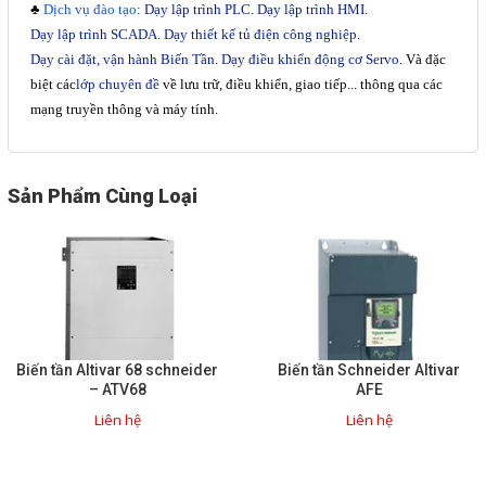
♣
Dịch vụ đào tạo
:
Dạy lập trình PLC
.
Dạy lập trình HMI.
Liên hệ
Dạy lập trình SCADA.
Dạy thiết kế tủ điện công nghiệp
.
Dạy cài đặt, vận hành Biến Tần
.
Dạy điều khiển động cơ Servo
. Và đặc
Đóng
biệt các
lớp chuyên đề
về lưu trữ, điều khiển, giao tiếp... thông qua các
mạng truyền thông và máy tính.
TRÊN MẠNG XÃ HỘI
Sản Phẩm Cùng Loại
Facebook
Google
Twitter
Biến tần Altivar 68 schneider
Biến tần Schneider Altivar
– ATV68
AFE
Gọi cho chúng tôi
Liên hệ
Liên hệ
Nhắn tin