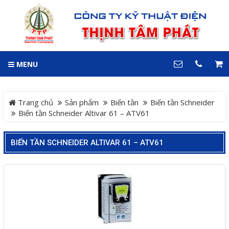
GIỎ HÀNG
0
MENU
DANH MỤC
LIÊN HỆ
Trang chủ
Hotline
Trang chủ
Sản phẩm
Biến tần
Biến tần Schneider
0909 199 102
Biến tần Schneider Altivar 61 – ATV61
Dự án
Địa chỉ
BIẾN TẦN SCHNEIDER ALTIVAR 61 – ATV61
Sản phẩm
64 đường 24, KDC Hiệp
Thành 3, P. Hiệp Thành, TP.
Thủ Dầu Một, Tỉnh Bình
Hệ Thống Cảnh Báo An
Dương
Điện thoại
Toàn Xe Nâng
0909 199 102
Hệ thống điều khiển giám
COPYRIGHT 2018. ALL RIGHTS RESERVED
sát và thu thập dữ liệu