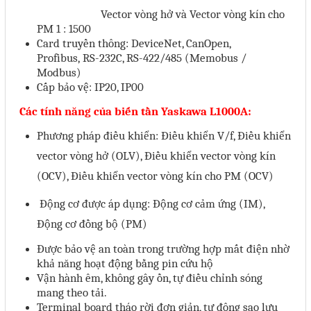
Vector vòng hở và Vector vòng kín cho
Sửa motor - Quấn motor
PM 1 : 1500
Card truyền thông: DeviceNet, CanOpen,
Sửa Cân Điện Tử
Profibus,
RS-232C, RS-422/485 (Memobus /
Lập trình PLC
Modbus)
Cấp bảo vệ: IP20, IP00
Lập trình màn hình HMI
Các tính năng của biến tần Yaskawa L1000A:
Lập trình hệ thống Scada
Phương pháp điều khiển: Điều khiển V/f, Điều khiển
Lập trình hệ thống Servo
vector vòng hở (OLV), Điều khiển vector vòng kín
Crack password PLC
(OCV), Điều khiển vector vòng kín cho PM (OCV)
Crack password HMI
Động cơ được áp dụng: Động cơ cảm ứng (IM),
Lấy Chương Trình HMI
Động cơ đồng bộ (PM)
Được bảo vệ an toàn trong trường hợp mất điện nhờ
Thông tin hữu ích
khả năng hoạt động bằng pin cứu hộ
Vận hành êm, không gây ồn, tự điều chỉnh sóng
Hình ảnh sửa chữa
mang theo tải.
Terminal board tháo rời đơn giản, tự đông sao lưu