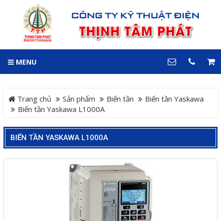
GIỎ HÀNG
0
MENU
DANH MỤC
LIÊN HỆ
Trang chủ
Hotline
Trang chủ
Sản phẩm
Biến tần
Biến tần Yaskawa
0909 199 102
Biến tần Yaskawa L1000A
Dự án
Địa chỉ
BIẾN TẦN YASKAWA L1000A
Sản phẩm
64 đường 24, KDC Hiệp
Thành 3, P. Hiệp Thành, TP.
Thủ Dầu Một, Tỉnh Bình
Hệ Thống Cảnh Báo An
Dương
Điện thoại
Toàn Xe Nâng
0909 199 102
Hệ thống điều khiển giám
COPYRIGHT 2018. ALL RIGHTS RESERVED
sát và thu thập dữ liệu