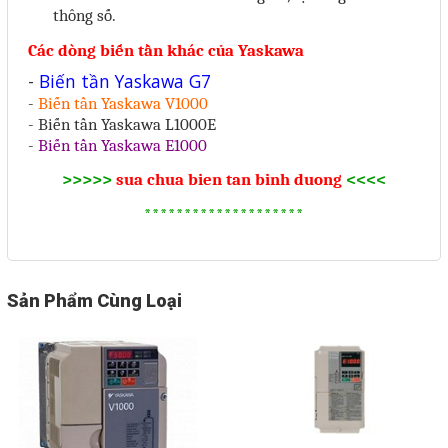
thông số.
Liên hệ
Các dòng biến tần khác của Yaskawa
Đóng
-
Biến tần Yaskawa G7
-
Biến tần Yaskawa V1000
- Biến tần Yaskawa L1000E
TRÊN MẠNG XÃ HỘI
-
Biến tần Yaskawa E1000
>>>>>
sua chua bien tan binh duong
<<<<
Facebook
********************
Google
Twitter
Sản Phẩm Cùng Loại
Gọi cho chúng tôi
Nhắn tin