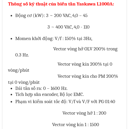
Thông số kỹ thuật của biến tần Yaskawa L1000A:
Phụ kiện lắp tủ điện
Động cơ (kW): 3 ~ 200 VAC, 4,0 – 45
Giới thiệu
3 ~ 400 VAC, 4,0 - 110
Dịch vụ
Momen khởi động: V/f : 150% tại 3Hz,
Thiết kế phần mềm giám sát
Vector vòng hở OLV 200% trong
0.3 Hz.
và quản lý
Vector vòng kín 200% tại 0
Thiết kế tủ điện công nghiệp
vòng/phút
Vector vòng kín cho PM 200%
Sửa chữa biến tần
tại 0 vòng/phút
Sửa chữa PLC
Dải tần số ra: 0 – 1600 Hz.
Tích hợp sẵn encoder,
Bộ lọc EMC.
Sửa chữa màn hình HMI
Phạm vi kiểm soát tốc độ: V/f và V/F với PG 01:40
Sửa Bộ điều khiển Servo, Bộ
Vector vòng hở 1 : 200
điều khiển motor bước
Vector vòng kín 1 : 1500
Sửa chữa bộ nguồn