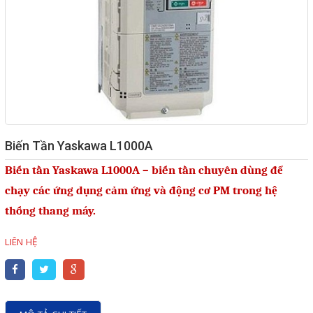
Giải pháp quản lý bằng mã
vạch
Bảng LED điện tử
Bảng điện tử năng suất
Bảng Led hiển thị nhiệt độ
Biến Tần Yaskawa L1000A
độ ẩm
Biến tần Yaskawa L1000A – biến tần chuyên dùng để
Đồng hồ thời gian thực
chạy các ứng dụng cảm ứng và động cơ PM trong hệ
Máy dò kim loại
thống thang máy.
Màn hình cảm ứng HMI
LIÊN HỆ
PLC - Bộ lập trình PLC
Biến tần
Máy tính công nghiệp