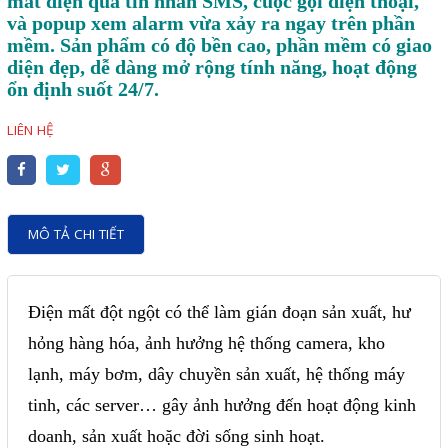
mất điện qua tin nhắn SMS, cuộc gọi điện thoại,
Motor Servo / Driver Servo
và popup xem alarm vừa xảy ra ngay trên phần
Cáp lập trình PLC - HMI -
mềm. Sản phẩm có độ bền cao, phần mềm có giao
diện đẹp, dễ dàng mở rộng tính năng, hoạt động
Servo
ổn định suốt 24/7.
Cân Điện Tử
LIÊN HỆ
Thiết bị thu thập dữ liệu,
truyền và lưu trữ dữ liệu
Thiết bị điều khiển và giám
MÔ TẢ CHI TIẾT
sát
Thiết bị cảnh báo
Điện mất đột ngột có thể làm gián đoạn sản xuất, hư
Thiết bị đo lường - Cảm biến
hỏng hàng hóa, ảnh hưởng hệ thống camera, kho
Bộ điều khiển nhiệt độ
lạnh, máy bơm, dây chuyền sản xuất, hệ thống máy
Bộ đếm - Bộ hẹn giờ
tinh, các server… gây ảnh hưởng đến hoạt động kinh
Đồng hồ đo đa năng
doanh, sản xuất hoặc đời sống sinh hoạt.