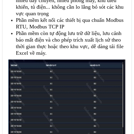
nhiều dây chuyền, nhiều phòng máy, khu điều
khiển, tủ điện... không cần lo lắng bỏ sót các khu
vực quan trọng
Phần mềm kết nối các thiết bị qua chuẩn Modbus
RTU, Modbus TCP IP
Phần mềm còn tự động lưu trữ dữ liệu, lưu cảnh
báo mất điện và cho phép trích xuất lịch sử theo
thời gian thực hoặc theo khu vực, dễ dàng tải file
Excel về máy.