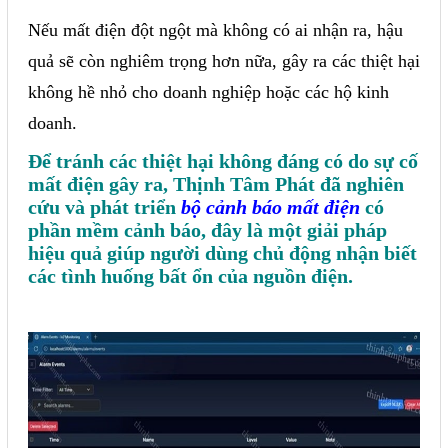
Phụ kiện lắp tủ điện
Nếu mất điện đột ngột mà không có ai nhận ra, hậu
quả sẽ còn nghiêm trọng hơn nữa, gây ra các thiệt hại
Giới thiệu
không hề nhỏ cho doanh nghiệp hoặc các hộ kinh
Dịch vụ
doanh.
Để tránh các thiệt hại không đáng có do sự cố
Thiết kế phần mềm giám sát
mất điện gây ra, Thịnh Tâm Phát đã nghiên
và quản lý
cứu và phát triển
bộ cảnh báo mất điện
có
phần mềm cảnh báo, đây là một giải pháp
Thiết kế tủ điện công nghiệp
hiệu quả giúp người dùng chủ động nhận biết
Sửa chữa biến tần
các tình huống bất ổn của nguồn điện.
Sửa chữa PLC
Sửa chữa màn hình HMI
Sửa Bộ điều khiển Servo, Bộ
điều khiển motor bước
Sửa chữa bộ nguồn