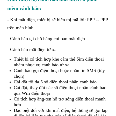
Liên hệ
mềm cảnh báo:
Đóng
- Khi mất điện, thiết bị sẽ hiển thị mã lỗi: PPP -- PPP
trên màn hình
TRÊN MẠNG XÃ HỘI
- Cảnh báo tại chỗ bằng còi báo mất điện
Facebook
- Cảnh báo mất điện từ xa
Thiết bị có tích hợp khe cắm thẻ Sim điện thoại
Google
nhằm phục vụ cảnh báo từ xa
Cảnh báo gọi điện thoại hoặc nhắn tin SMS (tùy
chọn)
Twitter
Cài đặt tối đa 5 số điện thoại nhận cảnh báo
Cài đặt, thay đổi các số điện thoại nhận cảnh báo
qua Wifi điện thoại
Gọi cho chúng tôi
Có tích hợp ăng-ten hỗ trợ sóng điện thoại mạnh
hơn.
Đặc biệt đối với khi mất điện, hệ thống sẽ gọi lặp
Nhắn tin
đi lặp lại liên tục cho các số điện thoại đã cài đặt