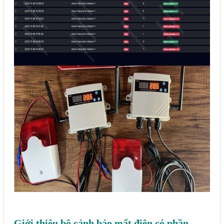
Sửa motor - Quấn motor
Sửa Cân Điện Tử
Lập trình PLC
Lập trình màn hình HMI
Lập trình hệ thống Scada
Lập trình hệ thống Servo
Crack password PLC
Crack password HMI
Lấy Chương Trình HMI
Thông tin hữu ích
Hình ảnh sửa chữa
Giới thiệu bộ cảnh báo mất điện có phần