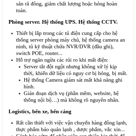
sản rã đông, giảm chất lượng hoặc hỏng hoàn
toàn.
Phòng server. Hệ thống UPS. Hệ thống CCTV.
Thiết bị lắp trong các tủ điện cung cấp cho hệ
thống server phòng máy chủ, hệ thống camera an
ninh, tủ kỹ thuật chứa NVR/DVR (đầu ghi),
switch POE, router...
Hỗ trợ ngăn ngừa các rủi ro khi mất điện:
Server tắt đột ngột nhưng không xử lý kịp
thời, khiến dữ liệu có nguy cơ bị hỏng, bị mất.
Hệ thống Camera giám sát mất khả năng ghi
hình.
Gián đoạn dịch vụ (phần mềm, website, hệ
thống nội bộ…) mà không rõ nguyên nhân.
Logistics, bến xe, bến cảng
Rất cần thiết với việc vận chuyển hàng đông lạnh,
thực phẩm bảo quản lạnh , dược phẩm, vắc xin...
Cảnh báo sớm để nhân viên can thiệp kịp thời để