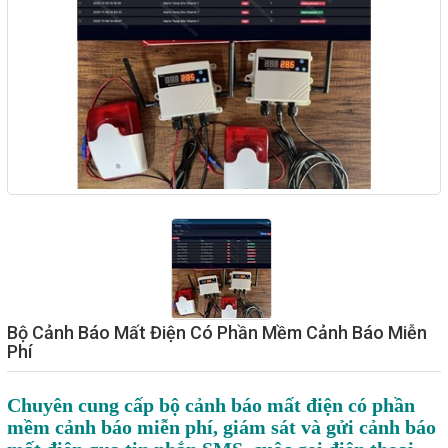
Giải pháp quản lý bằng mã
vạch
Bảng LED điện tử
Bảng điện tử năng suất
Bảng Led hiển thị nhiệt độ
độ ẩm
Đồng hồ thời gian thực
Máy dò kim loại
Màn hình cảm ứng HMI
Bộ Cảnh Báo Mất Điện Có Phần Mềm Cảnh Báo Miễn
PLC - Bộ lập trình PLC
Phí
Biến tần
Chuyên cung cấp bộ cảnh báo mất điện có phần
Máy tính công nghiệp
mềm cảnh báo miễn phí, giám sát và gửi cảnh báo