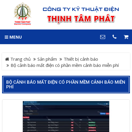
GIỎ HÀNG
0
MENU
DANH MỤC
LIÊN HỆ
Trang chủ
Hotline
Trang chủ
Sản phẩm
Thiết bị cảnh báo
0909 199 102
Bộ cảnh báo mất điện có phần mềm cảnh báo miễn phí
Dự án
Địa chỉ
BỘ CẢNH BÁO MẤT ĐIỆN CÓ PHẦN MỀM CẢNH BÁO MIỄN
PHÍ
Sản phẩm
64 đường 24, KDC Hiệp
Thành 3, P. Hiệp Thành, TP.
Thủ Dầu Một, Tỉnh Bình
Hệ Thống Cảnh Báo An
Dương
Điện thoại
Toàn Xe Nâng
0909 199 102
Hệ thống điều khiển giám
COPYRIGHT 2018. ALL RIGHTS RESERVED
sát và thu thập dữ liệu