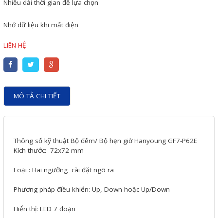
Nhiều dải thời gian để lựa chọn
Motor Servo / Driver Servo
Cáp lập trình PLC - HMI -
Nhớ dữ liệu khi mất điện
Servo
LIÊN HỆ
Cân Điện Tử
Thiết bị thu thập dữ liệu,
truyền và lưu trữ dữ liệu
MÔ TẢ CHI TIẾT
Thiết bị điều khiển và giám
sát
Thiết bị cảnh báo
Thông số kỹ thuật Bộ đếm/ Bộ hẹn giờ Hanyoung GF7-P62E
Kích thước: 72x72 mm
Thiết bị đo lường - Cảm biến
Loại : Hai ngưỡng cài đặt ngõ ra
Bộ điều khiển nhiệt độ
Phương pháp điều khiển: Up, Down hoặc Up/Down
Bộ đếm - Bộ hẹn giờ
Đồng hồ đo đa năng
Hiển thị: LED 7 đoạn