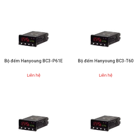
Sửa motor - Quấn motor
Sửa Cân Điện Tử
Lập trình PLC
Lập trình màn hình HMI
Lập trình hệ thống Scada
Bộ đếm Hanyoung BC3-P61E
Bộ đếm Hanyoung BC3-T60
Lập trình hệ thống Servo
Crack password PLC
Liên hệ
Liên hệ
Crack password HMI
Lấy Chương Trình HMI
Thông tin hữu ích
Hình ảnh sửa chữa