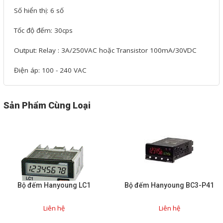
Phụ kiện lắp tủ điện
Số hiển thị: 6 số
Tốc độ đếm: 30cps
Giới thiệu
Output: Relay : 3A/250VAC hoặc Transistor 100mA/30VDC
Dịch vụ
Điện áp: 100 - 240 VAC
Thiết kế phần mềm giám sát
và quản lý
Sản Phẩm Cùng Loại
Thiết kế tủ điện công nghiệp
Sửa chữa biến tần
Sửa chữa PLC
Sửa chữa màn hình HMI
Sửa Bộ điều khiển Servo, Bộ
Bộ đếm Hanyoung LC1
Bộ đếm Hanyoung BC3-P41
điều khiển motor bước
Liên hệ
Liên hệ
Sửa chữa bộ nguồn