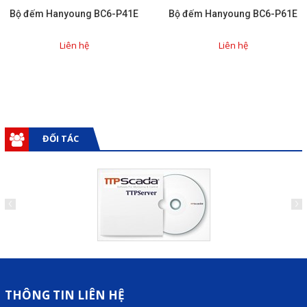
Liên hệ
Bộ đếm Hanyoung BC6-P41E
Bộ đếm Hanyoung BC6-P61E
Liên hệ
Liên hệ
Đóng
TRÊN MẠNG XÃ HỘI
Facebook
ĐỐI TÁC
Google
Twitter
Gọi cho chúng tôi
Nhắn tin
THÔNG TIN LIÊN HỆ