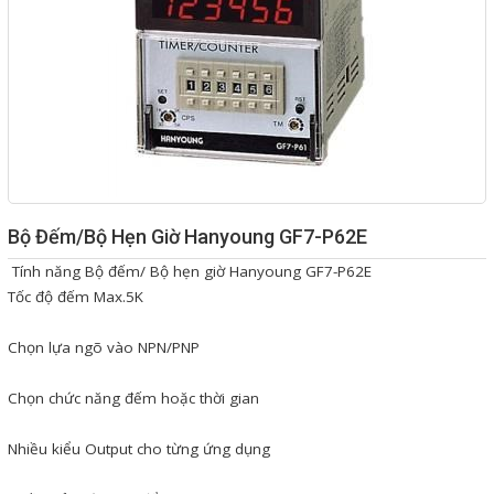
Giải pháp quản lý bằng mã
vạch
Bảng LED điện tử
Bảng điện tử năng suất
Bảng Led hiển thị nhiệt độ
độ ẩm
Bộ Đếm/Bộ Hẹn Giờ Hanyoung GF7-P62E
Đồng hồ thời gian thực
Tính năng Bộ đếm/ Bộ hẹn giờ Hanyoung GF7-P62E
Tốc độ đếm Max.5K
Máy dò kim loại
Màn hình cảm ứng HMI
Chọn lựa ngõ vào NPN/PNP
PLC - Bộ lập trình PLC
Chọn chức năng đếm hoặc thời gian
Biến tần
Nhiều kiểu Output cho từng ứng dụng
Máy tính công nghiệp