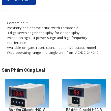
MÔ TẢ CHI TIẾT
Motor Servo / Driver Servo
Cáp lập trình PLC - HMI -
Servo
Contact input.
Cân Điện Tử
Proximity and photoelectric switch compatible
3 digit seven-segment display for clear display
Thiết bị thu thập dữ liệu,
Protection against power surge and high frequency
interference
truyền và lưu trữ dữ liệu
Available on gate, reset, count input or DC output model.
Wide operating range in a single unit, from AC/DC 24~240.
Thiết bị điều khiển và giám
sát
Sản Phẩm Cùng Loại
Thiết bị cảnh báo
Thiết bị đo lường - Cảm biến
Bộ điều khiển nhiệt độ
Bộ đếm - Bộ hẹn giờ
Đồng hồ đo đa năng
Bộ đếm Cikachi H4C-V
Bộ đếm Cikachi H2C-V