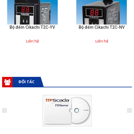
Sửa motor - Quấn motor
Sửa Cân Điện Tử
Bộ đếm Cikachi T2C-YV
Bộ đếm Cikachi T2C-NV
Lập trình PLC
Lập trình màn hình HMI
Liên hệ
Liên hệ
Lập trình hệ thống Scada
Lập trình hệ thống Servo
Crack password PLC
ĐỐI TÁC
Crack password HMI
Lấy Chương Trình HMI
Thông tin hữu ích
Hình ảnh sửa chữa