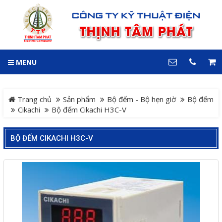
GIỎ HÀNG
0
MENU
DANH MỤC
LIÊN HỆ
Trang chủ
Hotline
Trang chủ
Sản phẩm
Bộ đếm - Bộ hẹn giờ
Bộ đếm
0909 199 102
Cikachi
Bộ đếm Cikachi H3C-V
Dự án
Địa chỉ
BỘ ĐẾM CIKACHI H3C-V
Sản phẩm
64 đường 24, KDC Hiệp
Thành 3, P. Hiệp Thành, TP.
Thủ Dầu Một, Tỉnh Bình
Hệ Thống Cảnh Báo An
Dương
Điện thoại
Toàn Xe Nâng
0909 199 102
Hệ thống điều khiển giám
COPYRIGHT 2018. ALL RIGHTS RESERVED
sát và thu thập dữ liệu