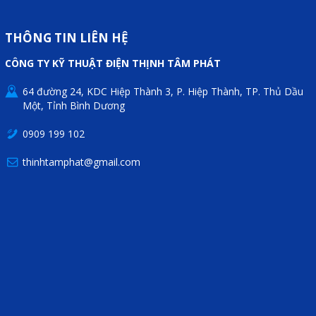
Liên hệ
THÔNG TIN LIÊN HỆ
Đóng
CÔNG TY KỸ THUẬT ĐIỆN THỊNH TÂM PHÁT
64 đường 24, KDC Hiệp Thành 3, P. Hiệp Thành, TP. Thủ Dầu
TRÊN MẠNG XÃ HỘI
Một, Tỉnh Bình Dương
0909 199 102
Facebook
thinhtamphat@gmail.com
Google
Twitter
Gọi cho chúng tôi
Nhắn tin