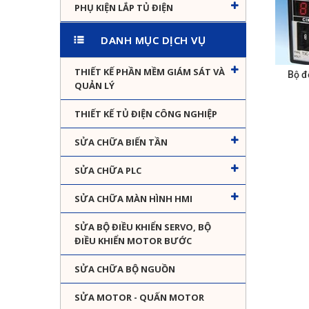
PHỤ KIỆN LẮP TỦ ĐIỆN
DANH MỤC DỊCH VỤ
THIẾT KẾ PHẦN MỀM GIÁM SÁT VÀ
Bộ đ
QUẢN LÝ
THIẾT KẾ TỦ ĐIỆN CÔNG NGHIỆP
SỬA CHỮA BIẾN TẦN
SỬA CHỮA PLC
SỬA CHỮA MÀN HÌNH HMI
SỬA BỘ ĐIỀU KHIỂN SERVO, BỘ
ĐIỀU KHIỂN MOTOR BƯỚC
SỬA CHỮA BỘ NGUỒN
SỬA MOTOR - QUẤN MOTOR