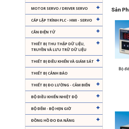
MOTOR SERVO / DRIVER SERVO
Sản Ph
CÁP LẬP TRÌNH PLC - HMI - SERVO
CÂN ĐIỆN TỬ
THIẾT BỊ THU THẬP DỮ LIỆU,
TRUYỀN VÀ LƯU TRỮ DỮ LIỆU
THIẾT BỊ ĐIỀU KHIỂN VÀ GIÁM SÁT
Bộ đế
THIẾT BỊ CẢNH BÁO
THIẾT BỊ ĐO LƯỜNG - CẢM BIẾN
BỘ ĐIỀU KHIỂN NHIỆT ĐỘ
BỘ ĐẾM - BỘ HẸN GIỜ
ĐỒNG HỒ ĐO ĐA NĂNG