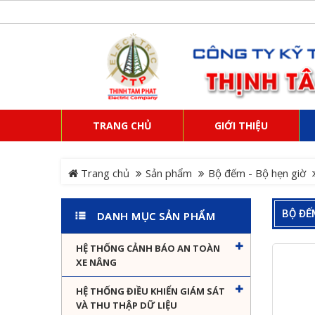
TRANG CHỦ
GIỚI THIỆU
Trang chủ
Sản phẩm
Bộ đếm - Bộ hẹn giờ
BỘ ĐẾ
DANH MỤC SẢN PHẨM
HỆ THỐNG CẢNH BÁO AN TOÀN
XE NÂNG
HỆ THỐNG ĐIỀU KHIỂN GIÁM SÁT
VÀ THU THẬP DỮ LIỆU