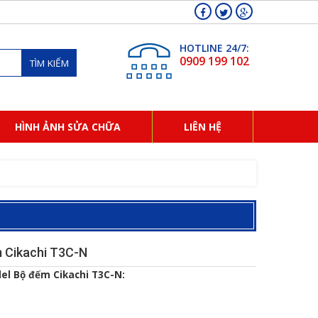
HOTLINE 24/7:
0909 199 102
TÌM KIẾM
HÌNH ẢNH SỬA CHỮA
LIÊN HỆ
 Cikachi T3C-N
el Bộ đếm Cikachi T3C-N: