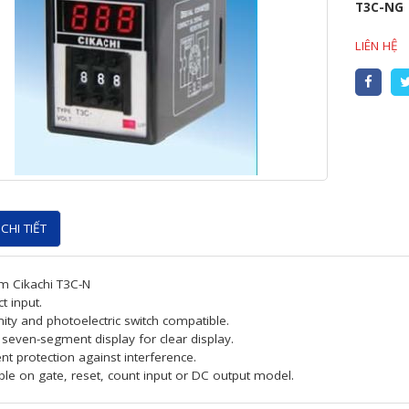
T3C-NG
LIÊN HỆ
CHI TIẾT
m Cikachi T3C-N
t input.
ity and photoelectric switch compatible.
t seven-segment display for clear display.
ent protection against interference.
ble on gate, reset, count input or DC output model.