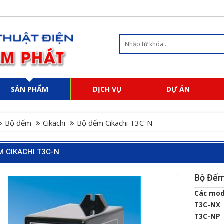
SẢN PHẨM
DỊCH VỤ
DỰ ÁN
Bộ đếm
Cikachi
Bộ đếm Cikachi T3C-N
M CIKACHI T3C-N
Bộ Đếm
Các mod
T3C-NX
T3C-NP