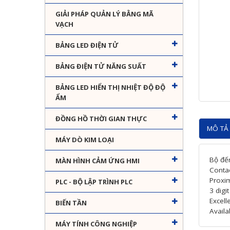
GIẢI PHÁP QUẢN LÝ BẰNG MÃ
VẠCH
BẢNG LED ĐIỆN TỬ
BẢNG ĐIỆN TỬ NĂNG SUẤT
BẢNG LED HIỂN THỊ NHIỆT ĐỘ ĐỘ
ẨM
ĐỒNG HỒ THỜI GIAN THỰC
MÔ TẢ 
MÁY DÒ KIM LOẠI
Bộ đế
MÀN HÌNH CẢM ỨNG HMI
Contac
Proxim
PLC - BỘ LẬP TRÌNH PLC
3 digi
Excell
BIẾN TẦN
Availa
MÁY TÍNH CÔNG NGHIỆP