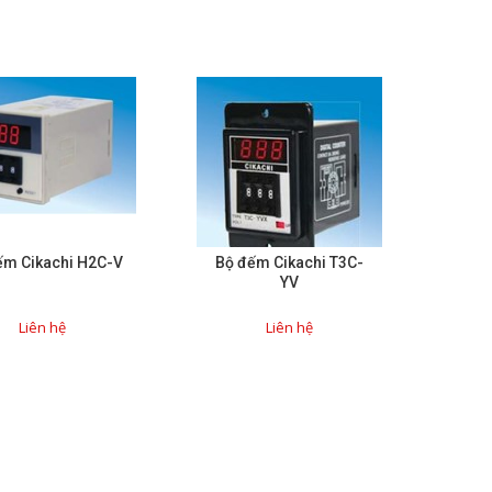
ếm Cikachi H2C-V
Bộ đếm Cikachi T3C-
YV
Liên hệ
Liên hệ