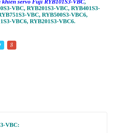
u khiển servo Fuji RYB101S3-VBC
,
0S3-VBC, RYB201S3-VBC, RYB401S3-
RYB751S3-VBC, RYB500S3-VBC6,
1S3-VBC6, RYB201S3-VBC6.
1S3-VBC: