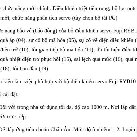
 chức năng mới chính: Điều khiển triệt tiêu rung, bộ lọc notc
mới, chức năng phân tích servo (tùy chọn bộ tải PC)
c năng bảo vệ (báo động) của bộ điều khiển servo Fuji RY
 quá áp (04), sự cố bộ mã hóa (05), sự cố về điện điều khiển (
 điện trở (10), lỗi giao tiếp bộ mã hóa (11), lỗi tín hiệu điều 
 quá nhiệt điện trở phục hồi (15), sai lệch quá mức (16), quá
(18), lỗi ban đầu (19)
u kiện làm việc phù hợp với bộ điều khiển servo Fuji RYB
 cài đặt:
ối với trong nhà sử dụng tối đa. độ cao 1000 m. Nơi lắp đặ
rời trực tiếp.
ể đáp ứng tiêu chuẩn Châu Âu: Mức độ ô nhiễm = 2, Loại qu