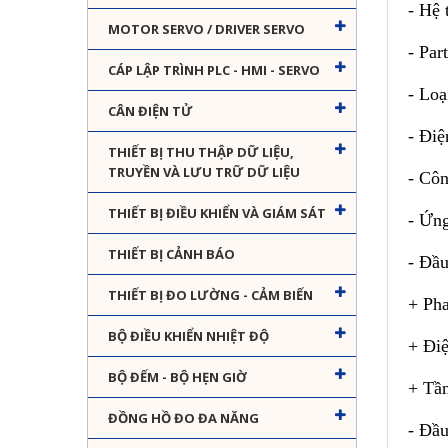
- Hệ
MOTOR SERVO / DRIVER SERVO
- Pa
CÁP LẬP TRÌNH PLC - HMI - SERVO
- Lo
CÂN ĐIỆN TỬ
- Điệ
THIẾT BỊ THU THẬP DỮ LIỆU,
TRUYỀN VÀ LƯU TRỮ DỮ LIỆU
- Cô
THIẾT BỊ ĐIỀU KHIỂN VÀ GIÁM SÁT
- Ứn
THIẾT BỊ CẢNH BÁO
- Đầu
THIẾT BỊ ĐO LƯỜNG - CẢM BIẾN
+ Pha
BỘ ĐIỀU KHIỂN NHIỆT ĐỘ
+ Đi
BỘ ĐẾM - BỘ HẸN GIỜ
+ Tần
ĐỒNG HỒ ĐO ĐA NĂNG
- Đầu