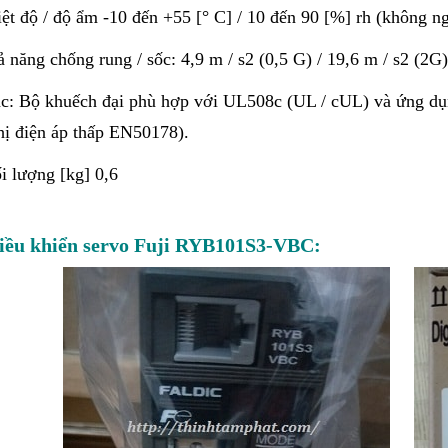
ệt độ / độ ẩm -10 đến +55 [° C] / 10 đến 90 [%] rh (không n
 năng chống rung / sốc: 4,9 m / s2 (0,5 G) / 19,6 m / s2 (2G)
c: Bộ khuếch đại phù hợp với UL508c (UL / cUL) và ứng dụ
hị điện áp thấp EN50178).
i lượng [kg] 0,6
iều khiển servo Fuji RYB101S3-VBC: