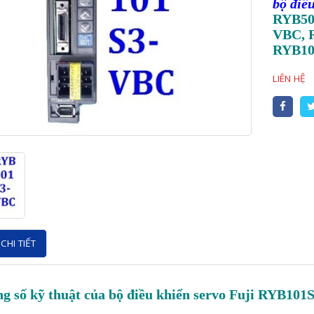
bộ điề
RYB50
VBC, 
RYB10
LIÊN HỆ
CHI TIẾT
g số kỹ thuật của bộ điều khiển servo Fuji RYB10