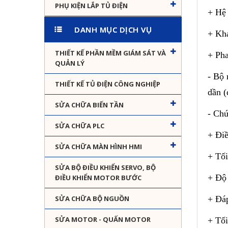
PHỤ KIỆN LẮP TỦ ĐIỆN
+ Hệ 
DANH MỤC DỊCH VỤ
+ Khả
THIẾT KẾ PHẦN MỀM GIÁM SÁT VÀ
+ Pha
QUẢN LÝ
- Bộ 
THIẾT KẾ TỦ ĐIỆN CÔNG NGHIỆP
dần (
SỬA CHỮA BIẾN TẦN
- Ch
SỬA CHỮA PLC
+ Điề
SỬA CHỮA MÀN HÌNH HMI
+ Tối
SỬA BỘ ĐIỀU KHIỂN SERVO, BỘ
+ Độ 
ĐIỀU KHIỂN MOTOR BƯỚC
+ Đáp
SỬA CHỮA BỘ NGUỒN
SỬA MOTOR - QUẤN MOTOR
+ Tối