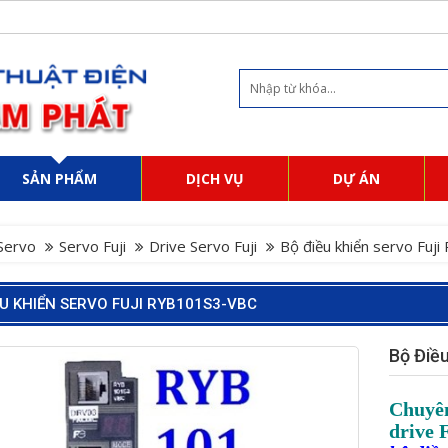
SẢN PHẨM
DỊCH VỤ
DỰ ÁN
Servo
Servo Fuji
Drive Servo Fuji
Bộ điều khiển servo Fu
ỀU KHIỂN SERVO FUJI RYB101S3-VBC
Bộ Điề
Chuyên
drive 