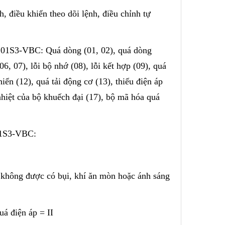
h, điều khiển theo dõi lệnh, điều chỉnh tự
B101S3-VBC: Quá dòng (01, 02), quá dòng
06, 07), lỗi bộ nhớ (08), lỗi kết hợp (09), quá
khiển (12), quá tải động cơ (13), thiếu điện áp
 nhiệt của bộ khuếch đại (17), bộ mã hóa quá
101S3-VBC:
t không được có bụi, khí ăn mòn hoặc ánh sáng
á điện áp = II