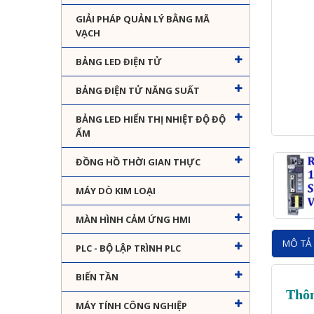
GIẢI PHÁP QUẢN LÝ BẰNG MÃ
VẠCH
BẢNG LED ĐIỆN TỬ
BẢNG ĐIỆN TỬ NĂNG SUẤT
BẢNG LED HIỂN THỊ NHIỆT ĐỘ ĐỘ
ẨM
ĐỒNG HỒ THỜI GIAN THỰC
MÁY DÒ KIM LOẠI
MÀN HÌNH CẢM ỨNG HMI
MÔ TẢ 
PLC - BỘ LẬP TRÌNH PLC
BIẾN TẦN
Thôn
MÁY TÍNH CÔNG NGHIỆP