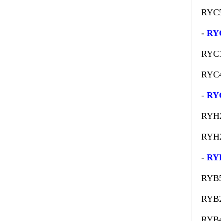
RYC
-
RY
RYC
RYC
-
RY
RYH
RYH
-
RY
RYB
RYB
RYB