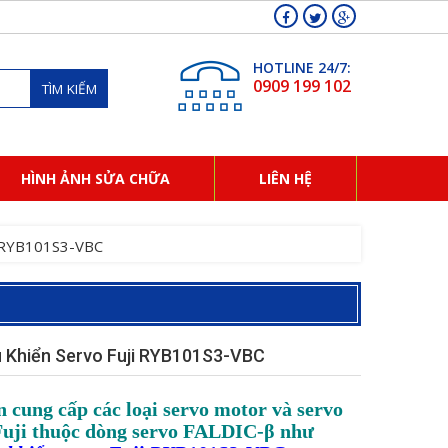
HOTLINE 24/7:
0909 199 102
TÌM KIẾM
HÌNH ẢNH SỬA CHỮA
LIÊN HỆ
ji RYB101S3-VBC
u Khiển Servo Fuji RYB101S3-VBC
 cung cấp các loại servo motor và
servo
Fuji
thuộc dòng servo FALDIC-β như