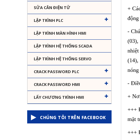
SỬA CÂN ĐIỆN TỬ
+ Các
động 
LẬP TRÌNH PLC
- Chứ
LẬP TRÌNH MÀN HÌNH HMI
(03),
LẬP TRÌNH HỆ THỐNG SCADA
nhiệt
LẬP TRÌNH HỆ THỐNG SERVO
(14),
nóng 
CRACK PASSWORD PLC
- Điề
CRACK PASSWORD HMI
+ Nơi
LẤY CHƯƠNG TRÌNH HMI
+++ Đ
CHÚNG TÔI TRÊN FACEBOOK
mặt t
+++ Đ