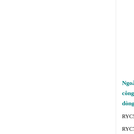
Ngoà
công
dòng
RYC
RYC