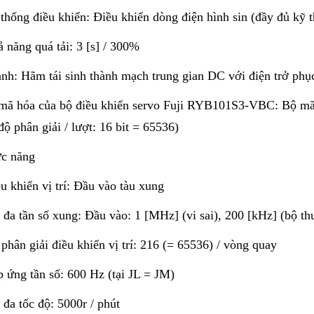
thống điều khiển: Điều khiển dòng điện hình sin (đầy đủ kỹ t
 năng quá tải: 3 [s] / 300%
nh: Hãm tái sinh thành mạch trung gian DC với điện trở phục
mã hóa của bộ điều khiển servo Fuji RYB101S3-VBC: Bộ mã hóa
độ phân giải / lượt: 16 bit = 65536)
ức năng
u khiển vị trí: Đầu vào tàu xung
 đa tần số xung: Đầu vào: 1 [MHz] (vi sai), 200 [kHz] (bộ thu
phân giải điều khiển vị trí: 216 (= 65536) / vòng quay
 ứng tần số: 600 Hz (tại JL = JM)
 đa tốc độ: 5000r / phút