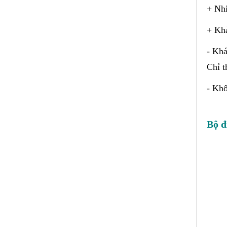
+ Nhi
+ Khả
- Khá
Chỉ t
- Khố
Bộ đ