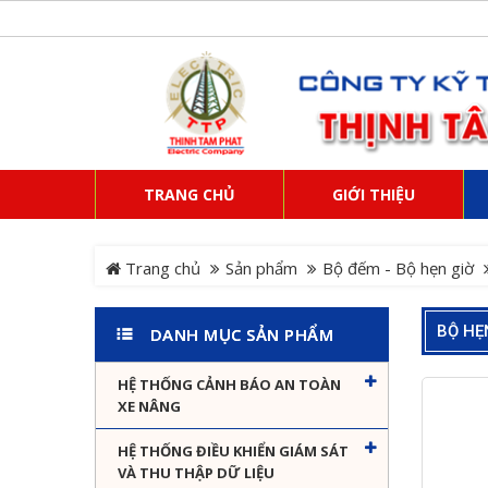
TRANG CHỦ
GIỚI THIỆU
Trang chủ
Sản phẩm
Bộ đếm - Bộ hẹn giờ
BỘ HẸ
DANH MỤC SẢN PHẨM
HỆ THỐNG CẢNH BÁO AN TOÀN
XE NÂNG
HỆ THỐNG ĐIỀU KHIỂN GIÁM SÁT
VÀ THU THẬP DỮ LIỆU