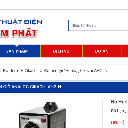
SẢN PHẨM
DỊCH VỤ
DỰ ÁN
Bộ đếm
Cikachi
Bộ hẹn giờ Analog Cikachi AH2-N
N GIỜ ANALOG CIKACHI AH2-N
Bộ Hẹn
Bộ hẹn gi
LIÊN HỆ