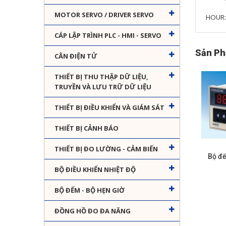
MOTOR SERVO / DRIVER SERVO
HOUR: 
CÁP LẬP TRÌNH PLC - HMI - SERVO
Sản Ph
CÂN ĐIỆN TỬ
THIẾT BỊ THU THẬP DỮ LIỆU,
TRUYỀN VÀ LƯU TRỮ DỮ LIỆU
THIẾT BỊ ĐIỀU KHIỂN VÀ GIÁM SÁT
THIẾT BỊ CẢNH BÁO
THIẾT BỊ ĐO LƯỜNG - CẢM BIẾN
Bộ đế
BỘ ĐIỀU KHIỂN NHIỆT ĐỘ
BỘ ĐẾM - BỘ HẸN GIỜ
ĐỒNG HỒ ĐO ĐA NĂNG