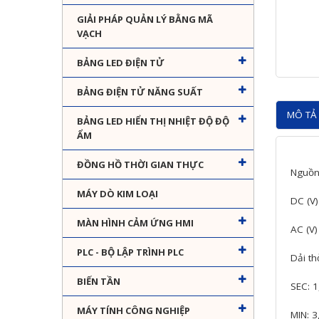
GIẢI PHÁP QUẢN LÝ BẰNG MÃ
VẠCH
BẢNG LED ĐIỆN TỬ
BẢNG ĐIỆN TỬ NĂNG SUẤT
MÔ TẢ 
BẢNG LED HIỂN THỊ NHIỆT ĐỘ ĐỘ
ẨM
ĐỒNG HỒ THỜI GIAN THỰC
Nguồn
MÁY DÒ KIM LOẠI
DC (V)
MÀN HÌNH CẢM ỨNG HMI
AC (V)
PLC - BỘ LẬP TRÌNH PLC
Dải th
BIẾN TẦN
SEC: 1
MÁY TÍNH CÔNG NGHIỆP
MIN: 3