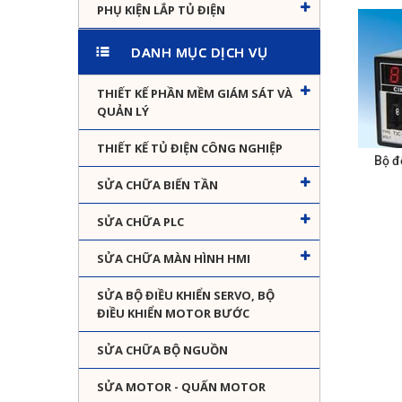
PHỤ KIỆN LẮP TỦ ĐIỆN
DANH MỤC DỊCH VỤ
THIẾT KẾ PHẦN MỀM GIÁM SÁT VÀ
QUẢN LÝ
THIẾT KẾ TỦ ĐIỆN CÔNG NGHIỆP
Bộ đ
SỬA CHỮA BIẾN TẦN
SỬA CHỮA PLC
SỬA CHỮA MÀN HÌNH HMI
SỬA BỘ ĐIỀU KHIỂN SERVO, BỘ
ĐIỀU KHIỂN MOTOR BƯỚC
SỬA CHỮA BỘ NGUỒN
SỬA MOTOR - QUẤN MOTOR