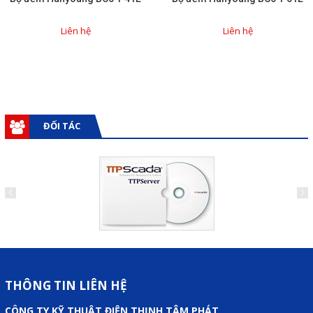
Liên hệ
Liên hệ
Liên hệ
Đóng
TRÊN MẠNG XÃ HỘI
ĐỐI TÁC
Facebook
Google
Twitter
Gọi cho chúng tôi
THÔNG TIN LIÊN HỆ
Nhắn tin
CÔNG TY KỸ THUẬT ĐIỆN THỊNH TÂM PHÁT