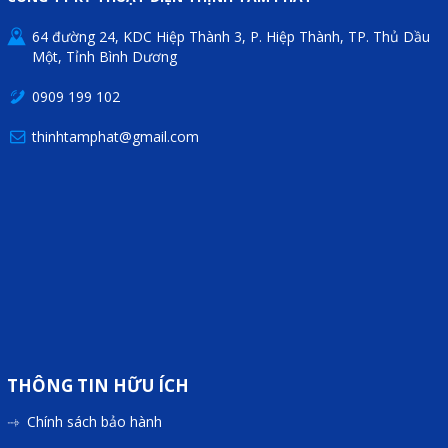
Mail
64 đường 24, KDC Hiệp Thành 3, P. Hiệp Thành, TP. Thủ Dầu
Một, Tỉnh Bình Dương
0909 199 102
COPYRIGHT 2018. ALL RIGHTS RESERVED
thinhtamphat@gmail.com
THÔNG TIN HỮU ÍCH
Chính sách bảo hành