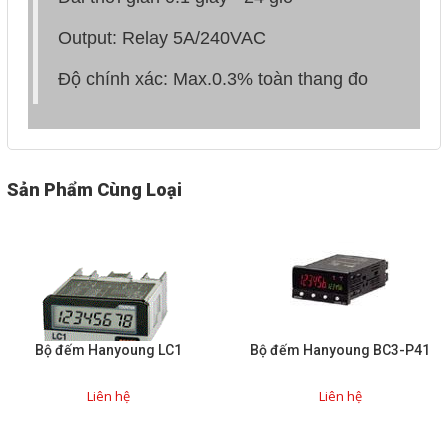
Phụ kiện lắp tủ điện
Output: Relay 5A/240VAC
Giới thiệu
Độ chính xác: Max.0.3% toàn thang đo
Dịch vụ
Thiết kế phần mềm giám sát
Sản Phẩm Cùng Loại
và quản lý
Thiết kế tủ điện công nghiệp
Sửa chữa biến tần
Sửa chữa PLC
Sửa chữa màn hình HMI
Bộ đếm Hanyoung LC1
Bộ đếm Hanyoung BC3-P41
Sửa Bộ điều khiển Servo, Bộ
Liên hệ
Liên hệ
điều khiển motor bước
Sửa chữa bộ nguồn