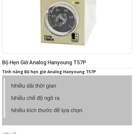
Giải pháp quản lý bằng mã
vạch
Bảng LED điện tử
Bảng điện tử năng suất
Bảng Led hiển thị nhiệt độ
Bộ Hẹn Giờ Analog Hanyoung T57P
độ ẩm
Tính năng Bộ hẹn giờ Analog Hanyoung T57P
Đồng hồ thời gian thực
Máy dò kim loại
Nhiều dải thời gian
Màn hình cảm ứng HMI
Nhiều chế độ ngõ ra
PLC - Bộ lập trình PLC
Nhiều kích thước để lựa chọn
Biến tần
Máy tính công nghiệp