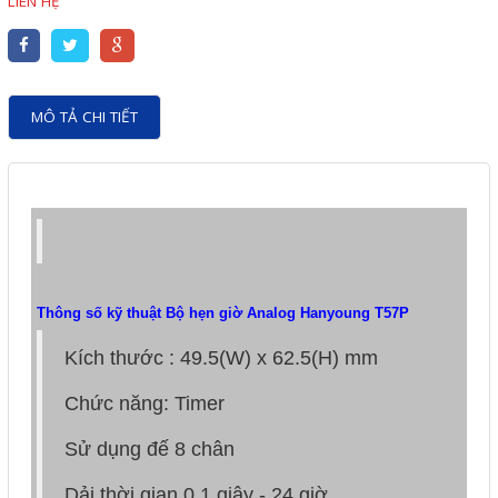
LIÊN HỆ
Motor Servo / Driver Servo
Cáp lập trình PLC - HMI -
Servo
MÔ TẢ CHI TIẾT
Cân Điện Tử
Thiết bị thu thập dữ liệu,
truyền và lưu trữ dữ liệu
Thiết bị điều khiển và giám
sát
Thông số kỹ thuật Bộ hẹn giờ Analog Hanyoung T57P
Thiết bị cảnh báo
Thiết bị đo lường - Cảm biến
Kích thước : 49.5(W) x 62.5(H) mm
Bộ điều khiển nhiệt độ
Chức năng: Timer
Bộ đếm - Bộ hẹn giờ
Sử dụng đế 8 chân
Đồng hồ đo đa năng
Dải thời gian 0.1 giây - 24 giờ