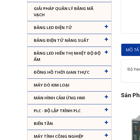
GIẢI PHÁP QUẢN LÝ BẰNG MÃ
VẠCH
BẢNG LED ĐIỆN TỬ
BẢNG ĐIỆN TỬ NĂNG SUẤT
MÔ TẢ 
BẢNG LED HIỂN THỊ NHIỆT ĐỘ ĐỘ
ẨM
Bộ hẹn
ĐỒNG HỒ THỜI GIAN THỰC
MÁY DÒ KIM LOẠI
Sản Ph
MÀN HÌNH CẢM ỨNG HMI
PLC - BỘ LẬP TRÌNH PLC
BIẾN TẦN
MÁY TÍNH CÔNG NGHIỆP