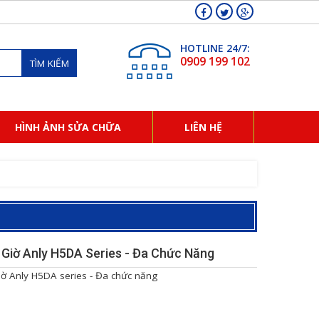
HOTLINE 24/7:
0909 199 102
TÌM KIẾM
HÌNH ẢNH SỬA CHỮA
LIÊN HỆ
 Giờ Anly H5DA Series - Đa Chức Năng
iờ Anly H5DA series - Đa chức năng