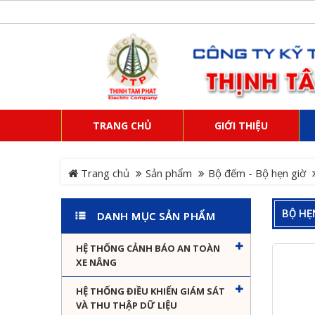
TRANG CHỦ
GIỚI THIỆU
Trang chủ
Sản phẩm
Bộ đếm - Bộ hẹn giờ
BỘ HẸ
DANH MỤC SẢN PHẨM
HỆ THỐNG CẢNH BÁO AN TOÀN
XE NÂNG
HỆ THỐNG ĐIỀU KHIỂN GIÁM SÁT
VÀ THU THẬP DỮ LIỆU