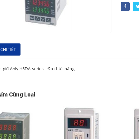
CHI TIẾT
 giờ Anly H5DA series - Đa chức năng
ẩm Cùng Loại