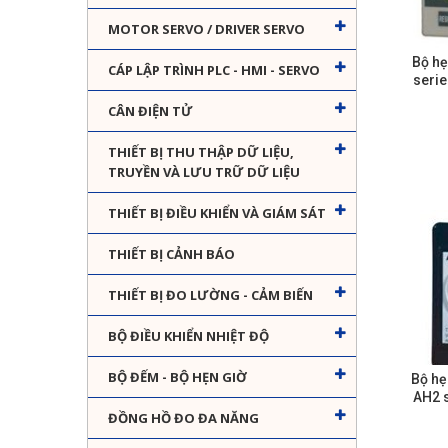
MOTOR SERVO / DRIVER SERVO
Bộ hẹ
CÁP LẬP TRÌNH PLC - HMI - SERVO
serie
CÂN ĐIỆN TỬ
THIẾT BỊ THU THẬP DỮ LIỆU,
TRUYỀN VÀ LƯU TRỮ DỮ LIỆU
THIẾT BỊ ĐIỀU KHIỂN VÀ GIÁM SÁT
THIẾT BỊ CẢNH BÁO
THIẾT BỊ ĐO LƯỜNG - CẢM BIẾN
BỘ ĐIỀU KHIỂN NHIỆT ĐỘ
BỘ ĐẾM - BỘ HẸN GIỜ
Bộ hẹ
AH2 s
ĐỒNG HỒ ĐO ĐA NĂNG