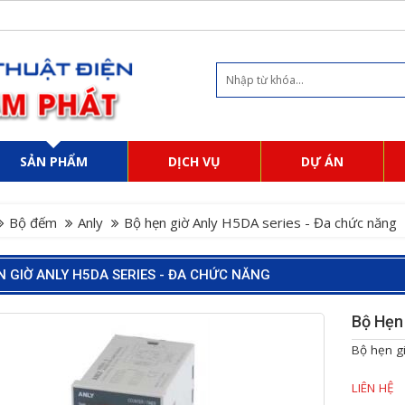
SẢN PHẨM
DỊCH VỤ
DỰ ÁN
Bộ đếm
Anly
Bộ hẹn giờ Anly H5DA series - Đa chức năng
N GIỜ ANLY H5DA SERIES - ĐA CHỨC NĂNG
Bộ Hẹn
Bộ hẹn g
LIÊN HỆ