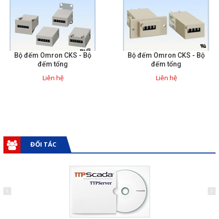
Liên hệ
Đóng
Bộ đếm Omron CKS - Bộ
Bộ đếm Omron CKS - Bộ
đếm tổng
đếm tổng
TRÊN MẠNG XÃ HỘI
Liên hệ
Liên hệ
Facebook
Google
Twitter
ĐỐI TÁC
Gọi cho chúng tôi
Nhắn tin