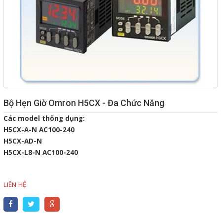
Giải pháp quản lý bằng mã
vạch
Bảng LED điện tử
Bảng điện tử năng suất
Bảng Led hiển thị nhiệt độ
Bộ Hẹn Giờ Omron H5CX - Đa Chức Năng
độ ẩm
Các model thông dụng:
Đồng hồ thời gian thực
H5CX-A-N AC100-240
Máy dò kim loại
H5CX-AD-N
H5CX-L8-N AC100-240
Màn hình cảm ứng HMI
PLC - Bộ lập trình PLC
LIÊN HỆ
Biến tần
Máy tính công nghiệp