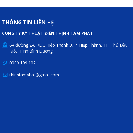
Mail
THÔNG TIN LIÊN HỆ
COPYRIGHT 2018. ALL RIGHTS RESERVED
CÔNG TY KỸ THUẬT ĐIỆN THỊNH TÂM PHÁT
64 đường 24, KDC Hiệp Thành 3, P. Hiệp Thành, TP. Thủ Dầu
Một, Tỉnh Bình Dương
0909 199 102
thinhtamphat@gmail.com