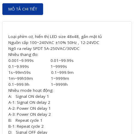
Motor Servo / Driver Servo
MÔ TẢ CHI TIẾT
Cáp lập trình PLC - HMI -
Servo
Cân Điện Tử
Loại phím cơ, hiển thị LED size 48x48, gắn mặt tủ
Nguồn cấp 100~240VAC ±10% 50Hz , 12-24VDC
Thiết bị thu thập dữ liệu,
Ngõ ra relay SPDT 5A-250VAC/30VDC
truyền và lưu trữ dữ liệu
Nhiều thang đo:
0.001~9.999s 0.01~99.99s
Thiết bị điều khiển và giám
0.1~9.999s 1~9999s
1s~99m59s 0.1~999.9m
sát
1m~99h59m 1~9999m
0.1~999.9h 1~9999h
Thiết bị cảnh báo
Nhiều mode hoạt động:
Thiết bị đo lường - Cảm biến
A: Signal ON delay 1
A-1: Signal ON delay 2
Bộ điều khiển nhiệt độ
A-2: Power ON delay 1
A-3: Power ON delay 2
Bộ đếm - Bộ hẹn giờ
B: Repeat cycle 1
B-1: Repeat cycle 2
Đồng hồ đo đa năng
D: Signal OFF delay