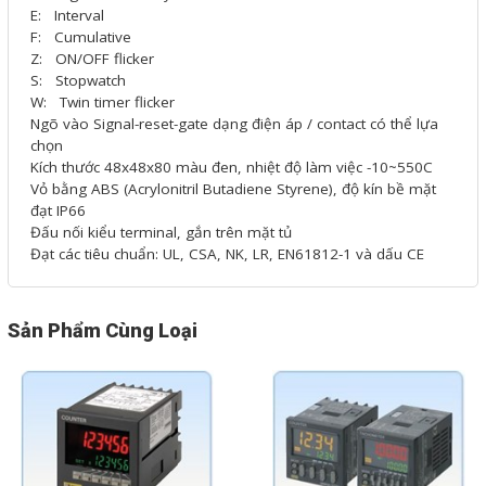
Phụ kiện lắp tủ điện
E: Interval
F: Cumulative
Z: ON/OFF flicker
Giới thiệu
S: Stopwatch
W: Twin timer flicker
Ngõ vào Signal-reset-gate dạng điện áp / contact có thể lựa
Dịch vụ
chọn
Kích thước 48x48x80 màu đen, nhiệt độ làm việc -10~550C
Thiết kế phần mềm giám sát
Vỏ bằng ABS (Acrylonitril Butadiene Styrene), độ kín bề mặt
đạt IP66
và quản lý
Đấu nối kiểu terminal, gắn trên mặt tủ
Thiết kế tủ điện công nghiệp
Đạt các tiêu chuẩn: UL, CSA, NK, LR, EN61812-1 và dấu CE
Sửa chữa biến tần
Sửa chữa PLC
Sản Phẩm Cùng Loại
Sửa chữa màn hình HMI
Sửa Bộ điều khiển Servo, Bộ
điều khiển motor bước
Sửa chữa bộ nguồn