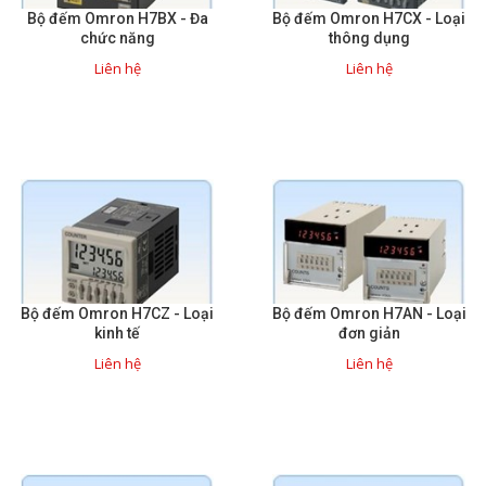
Bộ đếm Omron H7BX - Đa
Bộ đếm Omron H7CX - Loại
Sửa motor - Quấn motor
chức năng
thông dụng
Liên hệ
Liên hệ
Sửa Cân Điện Tử
Lập trình PLC
Lập trình màn hình HMI
Lập trình hệ thống Scada
Lập trình hệ thống Servo
Crack password PLC
Crack password HMI
Bộ đếm Omron H7CZ - Loại
Bộ đếm Omron H7AN - Loại
kinh tế
đơn giản
Lấy Chương Trình HMI
Liên hệ
Liên hệ
Thông tin hữu ích
Hình ảnh sửa chữa