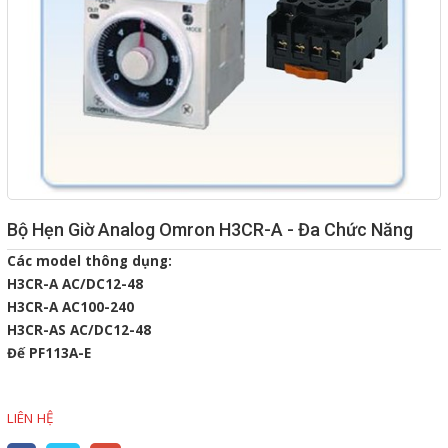
Giải pháp quản lý bằng mã
vạch
Bảng LED điện tử
Bảng điện tử năng suất
Bảng Led hiển thị nhiệt độ
độ ẩm
Bộ Hẹn Giờ Analog Omron H3CR-A - Đa Chức Năng
Đồng hồ thời gian thực
Các model thông dụng:
Máy dò kim loại
H3CR-A AC/DC12-48
H3CR-A AC100-240
Màn hình cảm ứng HMI
H3CR-AS AC/DC12-48
PLC - Bộ lập trình PLC
Đế PF113A-E
Biến tần
LIÊN HỆ
Máy tính công nghiệp