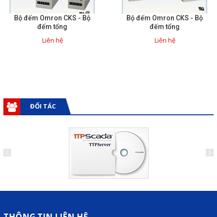
Liên hệ
Bộ đếm Omron CKS - Bộ
Bộ đếm Omron CKS - Bộ
đếm tổng
đếm tổng
Đóng
Liên hệ
Liên hệ
TRÊN MẠNG XÃ HỘI
Facebook
ĐỐI TÁC
Google
Twitter
Gọi cho chúng tôi
Nhắn tin
THÔNG TIN LIÊN HỆ