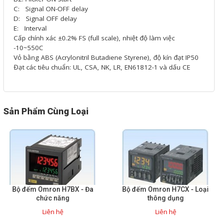
Phụ kiện lắp tủ điện
C: Signal ON-OFF delay
D: Signal OFF delay
E: Interval
Giới thiệu
Cấp chính xác ±0.2% FS (full scale), nhiệt độ làm việc
-10~550C
Vỏ bằng ABS (Acrylonitril Butadiene Styrene), độ kín đạt IP50
Dịch vụ
Đạt các tiêu chuẩn: UL, CSA, NK, LR, EN61812-1 và dấu CE
Thiết kế phần mềm giám sát
và quản lý
Sản Phẩm Cùng Loại
Thiết kế tủ điện công nghiệp
Sửa chữa biến tần
Sửa chữa PLC
Sửa chữa màn hình HMI
Sửa Bộ điều khiển Servo, Bộ
Bộ đếm Omron H7BX - Đa
Bộ đếm Omron H7CX - Loại
điều khiển motor bước
chức năng
thông dụng
Liên hệ
Liên hệ
Sửa chữa bộ nguồn