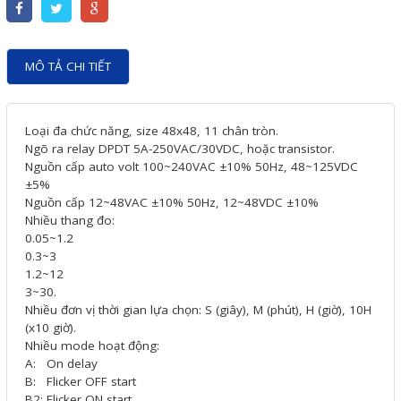
Motor Servo / Driver Servo
Cáp lập trình PLC - HMI -
MÔ TẢ CHI TIẾT
Servo
Cân Điện Tử
Thiết bị thu thập dữ liệu,
Loại đa chức năng, size 48x48, 11 chân tròn.
Ngõ ra relay DPDT 5A-250VAC/30VDC, hoặc transistor.
truyền và lưu trữ dữ liệu
Nguồn cấp auto volt 100~240VAC ±10% 50Hz, 48~125VDC
±5%
Thiết bị điều khiển và giám
Nguồn cấp 12~48VAC ±10% 50Hz, 12~48VDC ±10%
Nhiều thang đo:
sát
0.05~1.2
Thiết bị cảnh báo
0.3~3
1.2~12
Thiết bị đo lường - Cảm biến
3~30.
Nhiều đơn vị thời gian lựa chọn: S (giây), M (phút), H (giờ), 10H
Bộ điều khiển nhiệt độ
(x10 giờ).
Nhiều mode hoạt động:
Bộ đếm - Bộ hẹn giờ
A: On delay
Đồng hồ đo đa năng
B: Flicker OFF start
B2: Flicker ON start