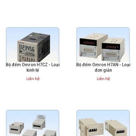
Sửa motor - Quấn motor
Sửa Cân Điện Tử
Lập trình PLC
Lập trình màn hình HMI
Lập trình hệ thống Scada
Lập trình hệ thống Servo
Bộ đếm Omron H7CZ - Loại
Bộ đếm Omron H7AN - Loại
kinh tế
đơn giản
Crack password PLC
Liên hệ
Liên hệ
Crack password HMI
Lấy Chương Trình HMI
Thông tin hữu ích
Hình ảnh sửa chữa