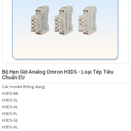
Giải pháp quản lý bằng mã
vạch
Bảng LED điện tử
Bảng điện tử năng suất
Bảng Led hiển thị nhiệt độ
độ ẩm
Đồng hồ thời gian thực
Bộ Hẹn Giờ Analog Omron H3DS - Loại Tép Tiêu
Chuẩn EU
Máy dò kim loại
Các model thông dụng:
Màn hình cảm ứng HMI
H3DS-ML
H3DS-SL
PLC - Bộ lập trình PLC
H3DS-AL
Biến tần
H3DS-FL
H3DS-GL
Máy tính công nghiệp
H3DS-XL