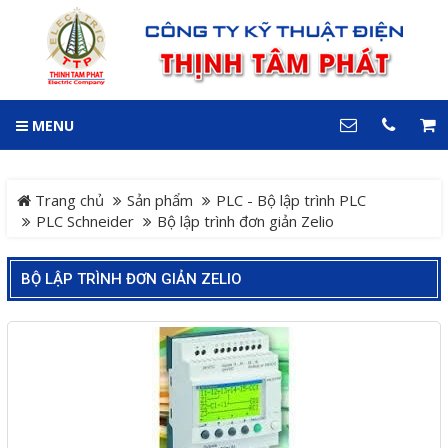
GIỎ HÀNG
0
MENU
DANH MỤC
LIÊN HỆ
Trang chủ
Hotline
Trang chủ
Sản phẩm
PLC - Bộ lập trình PLC
0909 199 102
PLC Schneider
Bộ lập trình đơn giản Zelio
Dự án
Địa chỉ
BỘ LẬP TRÌNH ĐƠN GIẢN ZELIO
Sản phẩm
64 đường 24, KDC Hiệp
Thành 3, P. Hiệp Thành, TP.
Thủ Dầu Một, Tỉnh Bình
Hệ Thống Cảnh Báo An
Dương
Điện thoại
Toàn Xe Nâng
0909 199 102
Hệ thống điều khiển giám
COPYRIGHT 2018. ALL RIGHTS RESERVED
sát và thu thập dữ liệu