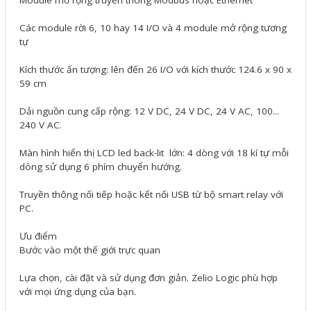
Module mở rộng truyền thông Modbus hoặc Ethernet
Motor Servo / Driver Servo
Các module rời 6, 10 hay 14 I/O và 4 module mở rộng tương
Cáp lập trình PLC - HMI -
tự
Servo
Kích thước ấn tượng: lên đến 26 I/O với kích thước 124.6 x 90 x
Cân Điện Tử
59 cm
Thiết bị thu thập dữ liệu,
Dải nguồn cung cấp rộng: 12 V DC, 24 V DC, 24 V AC, 100...
240 V AC.
truyền và lưu trữ dữ liệu
Thiết bị điều khiển và giám
Màn hình hiển thị LCD led back-lit lớn: 4 dòng với 18 kí tự mỗi
dòng sử dụng 6 phím chuyển hướng.
sát
Truyền thông nối tiếp hoặc kết nối USB từ bộ smart relay với
Thiết bị cảnh báo
PC.
Thiết bị đo lường - Cảm biến
Ưu điểm
Bộ điều khiển nhiệt độ
Bước vào một thế giới trực quan
Bộ đếm - Bộ hẹn giờ
Lựa chọn, cài đặt và sử dụng đơn giản. Zelio Logic phù hợp
với mọi ứng dụng của bạn.
Đồng hồ đo đa năng