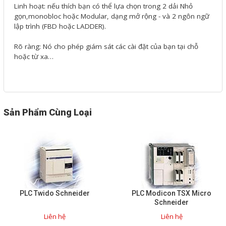
Linh hoạt: nếu thích bạn có thể lựa chọn trong 2 dải Nhỏ
Phụ kiện lắp tủ điện
gọn,monobloc hoặc Modular, dạng mở rộng - và 2 ngôn ngữ
lập trình (FBD hoặc LADDER).
Giới thiệu
Rõ ràng: Nó cho phép giám sát các cài đặt của bạn tại chỗ
hoặc từ xa…
Dịch vụ
Thiết kế phần mềm giám sát
và quản lý
Sản Phẩm Cùng Loại
Thiết kế tủ điện công nghiệp
Sửa chữa biến tần
Sửa chữa PLC
Sửa chữa màn hình HMI
Sửa Bộ điều khiển Servo, Bộ
PLC Twido Schneider
PLC Modicon TSX Micro
Schneider
điều khiển motor bước
Liên hệ
Liên hệ
Sửa chữa bộ nguồn