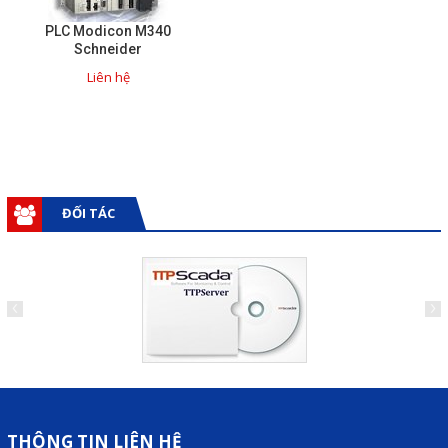
Liên hệ
PLC Modicon M340
Schneider
Đóng
Liên hệ
TRÊN MẠNG XÃ HỘI
Facebook
ĐỐI TÁC
Google
Twitter
Gọi cho chúng tôi
Nhắn tin
THÔNG TIN LIÊN HỆ