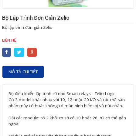
Giải pháp quản lý bằng mã
Bộ Lập Trình Đơn Giản Zelio
vạch
Bộ lập trình đơn giản Zelio
Bảng LED điện tử
LIÊN HỆ
Bảng điện tử năng suất
Bảng Led hiển thị nhiệt độ
độ ẩm
MÔ TẢ CHI TIẾT
Đồng hồ thời gian thực
Máy dò kim loại
Bộ điều khiển lập trình cỡ nhỏ Smart relays - Zelio Logic
Màn hình cảm ứng HMI
Có 3 model khác nhau với 10, 12 hoặc 20 I/O và các mã sản
phẩm này có hoặc không có màn hình hiển thị và nút nhấn.
PLC - Bộ lập trình PLC
Biến tần
Dải các module: có 2 khối cơ sở có 10 hoặc 26 I/O có thể gắn
ngoài
Máy tính công nghiệp