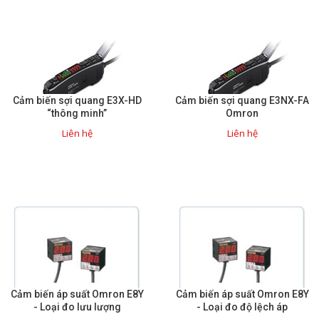
Phụ kiện lắp tủ điện
Giới thiệu
Dịch vụ
Cảm biến sợi quang E3X-HD
Cảm biến sợi quang E3NX-FA
“thông minh”
Omron
Thiết kế phần mềm giám sát
Liên hệ
Liên hệ
và quản lý
Thiết kế tủ điện công nghiệp
Sửa chữa biến tần
Sửa chữa PLC
Sửa chữa màn hình HMI
Sửa Bộ điều khiển Servo, Bộ
điều khiển motor bước
Cảm biến áp suất Omron E8Y
Cảm biến áp suất Omron E8Y
- Loại đo lưu lượng
- Loại đo độ lệch áp
Sửa chữa bộ nguồn