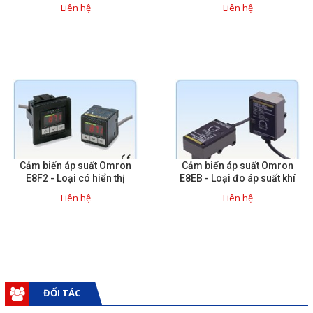
Liên hệ
Liên hệ
Sửa motor - Quấn motor
Sửa Cân Điện Tử
Lập trình PLC
Lập trình màn hình HMI
Lập trình hệ thống Scada
Lập trình hệ thống Servo
Cảm biến áp suất Omron
Cảm biến áp suất Omron
Crack password PLC
E8F2 - Loại có hiển thị
E8EB - Loại đo áp suất khí
Crack password HMI
Liên hệ
Liên hệ
Lấy Chương Trình HMI
Thông tin hữu ích
Hình ảnh sửa chữa
ĐỐI TÁC