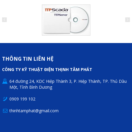
Liên hệ
Đóng
TRÊN MẠNG XÃ HỘI
Facebook
THÔNG TIN LIÊN HỆ
CÔNG TY KỸ THUẬT ĐIỆN THỊNH TÂM PHÁT
Google
64 đường 24, KDC Hiệp Thành 3, P. Hiệp Thành, TP. Thủ Dầu
Twitter
Một, Tỉnh Bình Dương
0909 199 102
thinhtamphat@gmail.com
Gọi cho chúng tôi
Nhắn tin