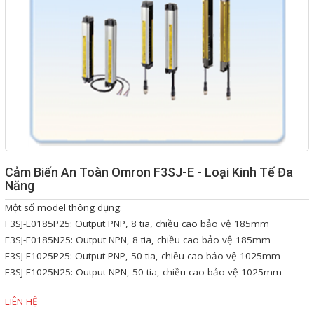
Giải pháp quản lý bằng mã
vạch
Bảng LED điện tử
Bảng điện tử năng suất
Bảng Led hiển thị nhiệt độ
độ ẩm
Đồng hồ thời gian thực
Cảm Biến An Toàn Omron F3SJ-E - Loại Kinh Tế Đa
Năng
Máy dò kim loại
Một số model thông dụng:
Màn hình cảm ứng HMI
F3SJ-E0185P25: Output PNP, 8 tia, chiều cao bảo vệ 185mm
F3SJ-E0185N25: Output NPN, 8 tia, chiều cao bảo vệ 185mm
PLC - Bộ lập trình PLC
F3SJ-E1025P25: Output PNP, 50 tia, chiều cao bảo vệ 1025mm
Biến tần
F3SJ-E1025N25: Output NPN, 50 tia, chiều cao bảo vệ 1025mm
Máy tính công nghiệp
LIÊN HỆ