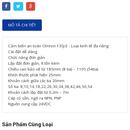
Motor Servo / Driver Servo
Cáp lập trình PLC - HMI -
Servo
MÔ TẢ CHI TIẾT
Cân Điện Tử
Thiết bị thu thập dữ liệu,
Cảm biến an toàn Omron F3SJ-E - Loại kinh tế đa năng
Cài đặt dễ dàng
truyền và lưu trữ dữ liệu
Chức năng đơn giản
Thiết bị điều khiển và giám
Lắp đặt đơn giản, ít tốn kém
Chiều cao bảo vệ từ 185mm (8 tia) – 1105 (54tia)
sát
Khích thước phát hiện 25mm
Khoản cách giữa các tia 20mm
Thiết bị cảnh báo
Số tia: 8,10,14,18,22,26,30,34,38,42,46,50,54
Khoản cách lắp đặt từ 0.2m – 7m
Thiết bị đo lường - Cảm biến
Cáp có sẳn, ngõ ra NPN, PNP
Bộ điều khiển nhiệt độ
Nguồn cung cấp 24VDC
Bộ đếm - Bộ hẹn giờ
Đồng hồ đo đa năng
Sản Phẩm Cùng Loại