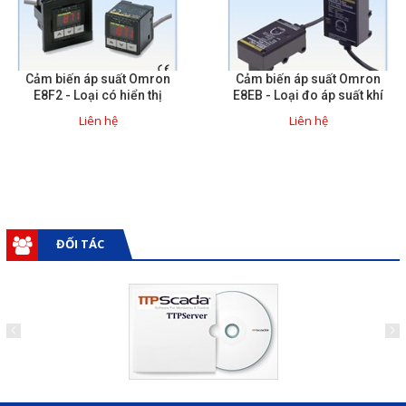
Liên hệ
Đóng
Cảm biến áp suất Omron
Cảm biến áp suất Omron
E8F2 - Loại có hiển thị
E8EB - Loại đo áp suất khí
Liên hệ
Liên hệ
TRÊN MẠNG XÃ HỘI
Facebook
Google
ĐỐI TÁC
Twitter
Gọi cho chúng tôi
Nhắn tin