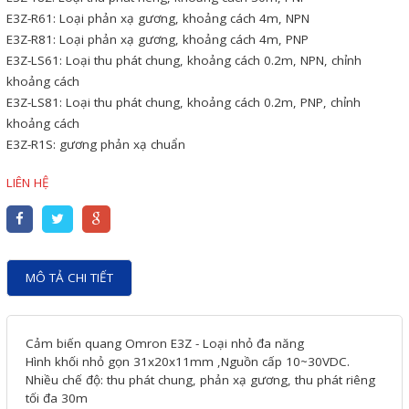
Motor Servo / Driver Servo
E3Z-R61: Loại phản xạ gương, khoảng cách 4m, NPN
Cáp lập trình PLC - HMI -
E3Z-R81: Loại phản xạ gương, khoảng cách 4m, PNP
E3Z-LS61: Loại thu phát chung, khoảng cách 0.2m, NPN, chỉnh
Servo
khoảng cách
Cân Điện Tử
E3Z-LS81: Loại thu phát chung, khoảng cách 0.2m, PNP, chỉnh
khoảng cách
Thiết bị thu thập dữ liệu,
E3Z-R1S: gương phản xạ chuẩn
truyền và lưu trữ dữ liệu
LIÊN HỆ
Thiết bị điều khiển và giám
sát
Thiết bị cảnh báo
MÔ TẢ CHI TIẾT
Thiết bị đo lường - Cảm biến
Bộ điều khiển nhiệt độ
Cảm biến quang Omron E3Z - Loại nhỏ đa năng
Bộ đếm - Bộ hẹn giờ
Hình khối nhỏ gọn 31x20x11mm ,Nguồn cấp 10~30VDC.
Nhiều chế độ: thu phát chung, phản xạ gương, thu phát riêng
Đồng hồ đo đa năng
tối đa 30m