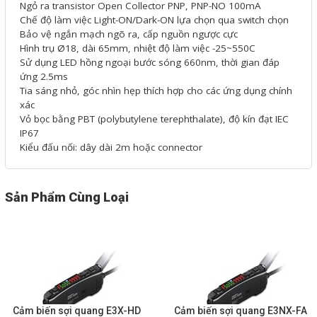
Ngỏ ra transistor Open Collector PNP, PNP-NO 100mA
Phụ kiện lắp tủ điện
Chế độ làm việc Light-ON/Dark-ON lựa chọn qua switch chọn
Bảo vệ ngắn mạch ngõ ra, cấp nguồn ngược cực
Giới thiệu
Hình trụ Ø18, dài 65mm, nhiệt độ làm việc -25~550C
Sử dụng LED hồng ngoại bước sóng 660nm, thời gian đáp
ứng 2.5ms
Dịch vụ
Tia sáng nhỏ, góc nhìn hẹp thích hợp cho các ứng dụng chính
xác
Thiết kế phần mềm giám sát
Vỏ bọc bằng PBT (polybutylene terephthalate), độ kín đạt IEC
IP67
và quản lý
Kiểu đấu nối: dây dài 2m hoặc connector
Thiết kế tủ điện công nghiệp
Sửa chữa biến tần
Sản Phẩm Cùng Loại
Sửa chữa PLC
Sửa chữa màn hình HMI
Sửa Bộ điều khiển Servo, Bộ
điều khiển motor bước
Cảm biến sợi quang E3X-HD
Cảm biến sợi quang E3NX-FA
Sửa chữa bộ nguồn