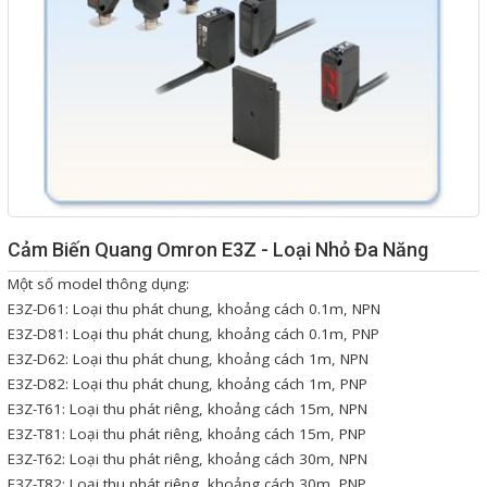
Giải pháp quản lý bằng mã
vạch
Bảng LED điện tử
Bảng điện tử năng suất
Bảng Led hiển thị nhiệt độ
độ ẩm
Cảm Biến Quang Omron E3Z - Loại Nhỏ Đa Năng
Đồng hồ thời gian thực
Một số model thông dụng:
Máy dò kim loại
E3Z-D61: Loại thu phát chung, khoảng cách 0.1m, NPN
E3Z-D81: Loại thu phát chung, khoảng cách 0.1m, PNP
Màn hình cảm ứng HMI
E3Z-D62: Loại thu phát chung, khoảng cách 1m, NPN
PLC - Bộ lập trình PLC
E3Z-D82: Loại thu phát chung, khoảng cách 1m, PNP
E3Z-T61: Loại thu phát riêng, khoảng cách 15m, NPN
Biến tần
E3Z-T81: Loại thu phát riêng, khoảng cách 15m, PNP
Máy tính công nghiệp
E3Z-T62: Loại thu phát riêng, khoảng cách 30m, NPN
E3Z-T82: Loại thu phát riêng, khoảng cách 30m, PNP