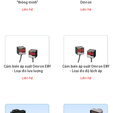
“thông minh”
Omron
Sửa motor - Quấn motor
Liên hệ
Liên hệ
Sửa Cân Điện Tử
Lập trình PLC
Lập trình màn hình HMI
Lập trình hệ thống Scada
Lập trình hệ thống Servo
Crack password PLC
Cảm biến áp suất Omron E8Y
Cảm biến áp suất Omron E8Y
Crack password HMI
- Loại đo lưu lượng
- Loại đo độ lệch áp
Liên hệ
Liên hệ
Lấy Chương Trình HMI
Thông tin hữu ích
Hình ảnh sửa chữa